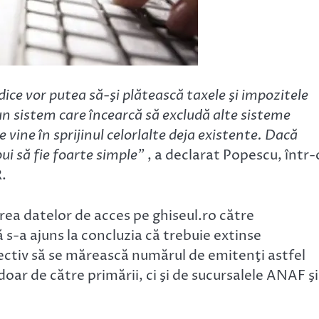
idice vor putea să-şi plătească taxele şi impozitele
un sistem care încearcă să excludă alte sisteme
vine în sprijinul celorlalte deja existente. Dacă
bui să fie foarte simple”
, a declarat Popescu, într-
.
rea datelor de acces pe ghiseul.ro către
 s-a ajuns la concluzia că trebuie extinse
ectiv să se mărească numărul de emitenţi astfel
doar de către primării, ci şi de sucursalele ANAF şi