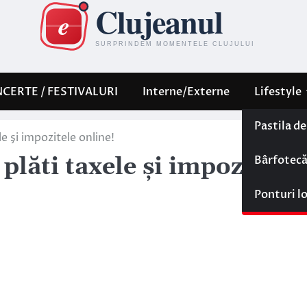
CERTE / FESTIVALURI
Interne/Externe
Lifestyle
Pastila d
le şi impozitele online!
Bârfotec
plăti taxele şi impozitele
Ponturi l