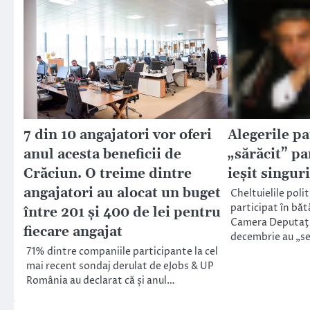
7 din 10 angajatori vor oferi
Alegerile p
anul acesta beneficii de
„sărăcit” p
Crăciun. O treime dintre
ieşit singur
angajatori au alocat un buget
Cheltuielile polit
participat în băt
între 201 și 400 de lei pentru
Camera Deputaţil
fiecare angajat
decembrie au „se
71% dintre companiile participante la cel
mai recent sondaj derulat de eJobs & UP
România au declarat că și anul…