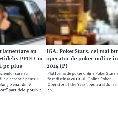
arlamentare au
IGA: PokerStars, cel mai bu
artidele. PPDD au
operator de poker online in
ii pe plus
2014 (P)
icienilor care au
Platforma de poker online PokerStars 
ălia electorală pentru
fost distinsa cu titlul „Online Poker
or şi Senat din 9
Operator of the Year”, pentru al doilea
cat” partidele, potrivit…
an…