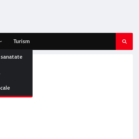
Turism
e sanatate
ă
ocale