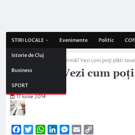
Skip
to
content
STIRI LOCALE
Evenimente
Politic
CON
Istorie de Cluj
Home
Business
Ai firmă? Vezi cum poţi plăti taxe
Business
Ai firmă? Vezi cum poţi 
online!
SPORT
17 iunie 2014
Facebook
Twitter
WhatsApp
LinkedIn
Messenger
Email
Copy