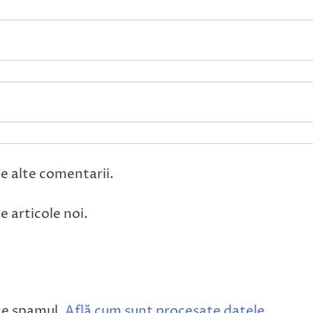
e alte comentarii.
 articole noi.
ce spamul.
Află cum sunt procesate datele