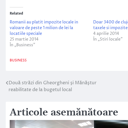
Related
Romanii au platit impozite locale in
Doar 3400 de cluje
valoare de peste 1 milion de lei la
taxele si impozite
locatiile speciale
4 aprilie 2014
25 martie 2014
În „Stiri locale”
În „Business”
BUSINESS
Două străzi din Gheorgheni şi Mănăştur
Navigare
reabilitate de la bugetul local
în
articole
Articole asemănătoare