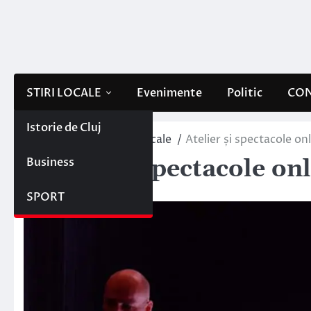
Skip
to
content
STIRI LOCALE
Evenimente
Politic
CON
Istorie de Cluj
Home
Evenimente locale
Atelier și spectacole on
Business
Atelier și spectacole on
20 aprilie 2021
SPORT