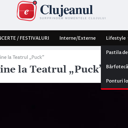
CERTE / FESTIVALURI
Interne/Externe
Lifestyle
Pastila d
line la Teatrul „Puck”
Bârfotec
line la Teatrul „Puck”
Ponturi l