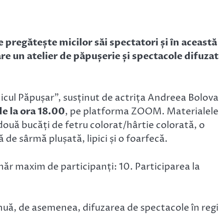
 pregătește micilor săi spectatori și în această
re un atelier de păpușerie și spectacole difuza
Micul Păpușar”, susținut de actrița Andreea Bolov
de la ora 18.00
, pe platforma ZOOM. Materialele
două bucăți de fetru colorat/hârtie colorată, o
 de sârmă plușată, lipici și o foarfecă.
r maxim de participanți: 10. Participarea la
inuă, de asemenea, difuzarea de spectacole în reg