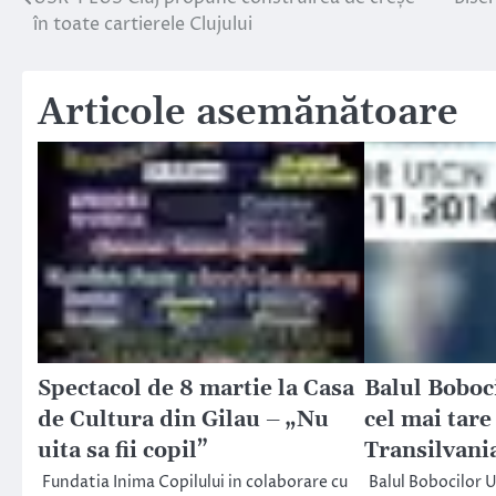
Navigare
în toate cartierele Clujului
în
articole
Articole asemănătoare
Spectacol de 8 martie la Casa
Balul Boboc
de Cultura din Gilau – „Nu
cel mai tare
uita sa fii copil”
Transilvani
Fundatia Inima Copilului in colaborare cu
Balul Bobocilor U