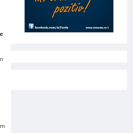
te
an
im