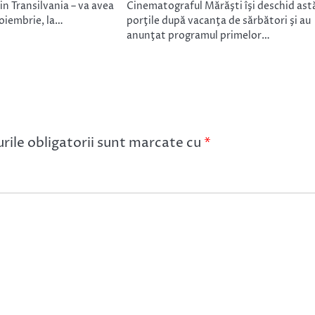
din Transilvania – va avea
Cinematograful Mărăşti îşi deschid ast
noiembrie, la…
porţile după vacanţa de sărbători şi au
anunţat programul primelor…
ile obligatorii sunt marcate cu
*