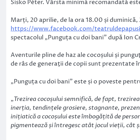
Sisko Péter. Vârsta minimă recomandată este
Marți, 20 aprilie, de la ora 18.00 și duminică, 
https://www.facebook.com/teatruldepapus
spectacolul „Punguța cu doi bani” după Ion C
Aventurile pline de haz ale cocoșului și punguţ
de râs de generaţii de copii sunt prezentate 
„Punguța cu doi bani” este și o poveste pentru
„
Trezirea cocoșului semnifică, de fapt, trezirea 
inerția, tendințele grosiere, stagnante, prezent
inițiatică a cocoșului este îmbogățită de persona
pigmentează și întregesc atât jocul vieții, cât ș