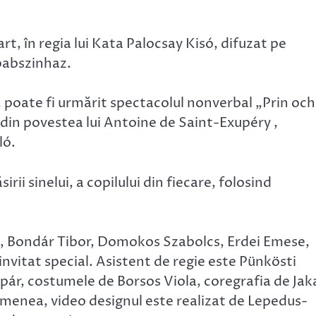
t, în regia lui Kata Palocsay Kisó, difuzat pe
abszinhaz.
, poate fi urmărit spectacolul nonverbal „Prin och
din povestea lui Antoine de Saint-Exupéry ,
ló.
rii sinelui, a copilului din fiecare, folosind
a, Bondár Tibor, Domokos Szabolcs, Erdei Emese,
invitat special. Asistent de regie este Pünkösti
pár, costumele de Borsos Viola, coregrafia de Jak
menea, video designul este realizat de Lepedus-