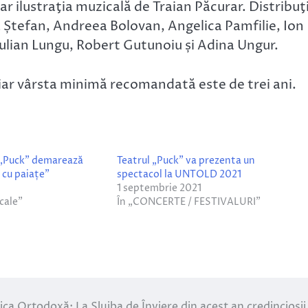
 ilustraţia muzicală de Traian Păcurar. Distribuţ
Ștefan, Andreea Bolovan, Angelica Pamfilie, Ion
Iulian Lungu, Robert Gutunoiu și Adina Ungur.
iar vârsta minimă recomandată este de trei ani.
 „Puck” demarează
Teatrul „Puck” va prezenta un
 cu paiațe”
spectacol la UNTOLD 2021
1 septembrie 2021
cale”
În „CONCERTE / FESTIVALURI”
ica Ortodoxă: La Slujba de Înviere din acest an credincioșii