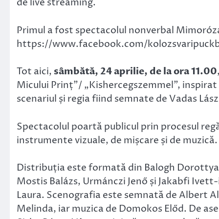
de live streaming.
Primul a fost spectacolul nonverbal Mimorózar
https://www.facebook.com/kolozsvaripuckb
Tot aici,
sâmbătă, 24 aprilie, de la ora 11.00
Micului Prinț”/ „Kishercegszemmel”, inspirat 
scenariul și regia fiind semnate de Vadas Lász
Spectacolul poartă publicul prin procesul regăsi
instrumente vizuale, de mișcare și de muzică.
Distribuția este formată din Balogh Dorotty
Mostis Balázs, Urmánczi Jenő și Jakabfi Ivett-
Laura. Scenografia este semnată de Albert Al
Melinda, iar muzica de Domokos Előd. De ase