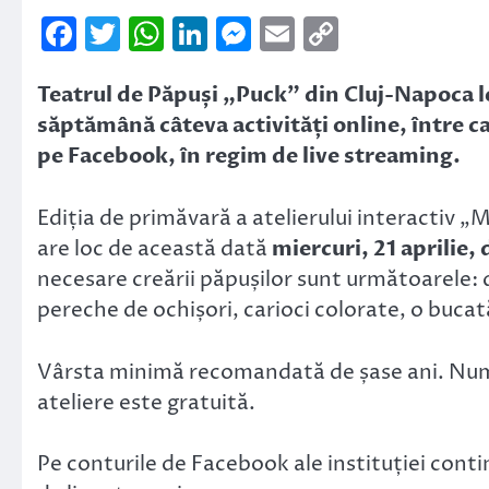
Facebook
Twitter
WhatsApp
LinkedIn
Messenger
Email
Copy
Link
Teatrul de Păpuși „Puck” din Cluj-Napoca le
săptămână câteva activități online, între ca
pe Facebook, în regim de live streaming.
Ediția de primăvară a atelierului interactiv „
are loc de această dată
miercuri, 21 aprilie, 
necesare creării păpușilor sunt următoarele: 
pereche de ochișori, carioci colorate, o bucată
Vârsta minimă recomandată de șase ani. Numă
ateliere este gratuită.
Pe conturile de Facebook ale instituției cont