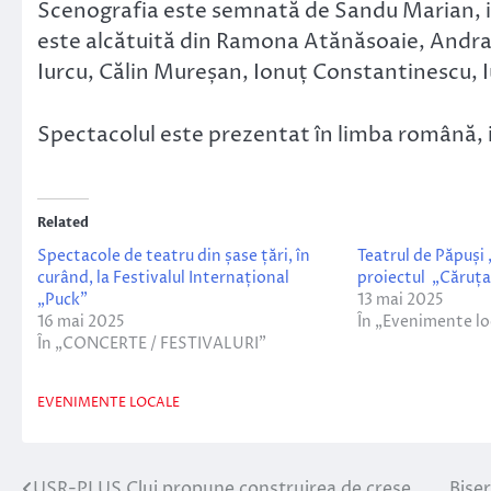
Scenografia este semnată de Sandu Marian, iar
este alcătuită din Ramona Atănăsoaie, Andra 
Iurcu, Călin Mureșan, Ionuț Constantinescu, 
Spectacolul este prezentat în limba română, 
Related
Spectacole de teatru din șase țări, în
Teatrul de Păpuși
curând, la Festivalul Internațional
proiectul „Căruța
„Puck”
13 mai 2025
16 mai 2025
În „Evenimente lo
În „CONCERTE / FESTIVALURI”
EVENIMENTE LOCALE
USR-PLUS Cluj propune construirea de creșe
Biser