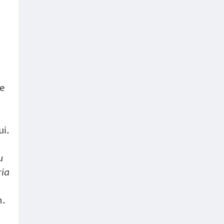
te
ui.
u
ria
n.