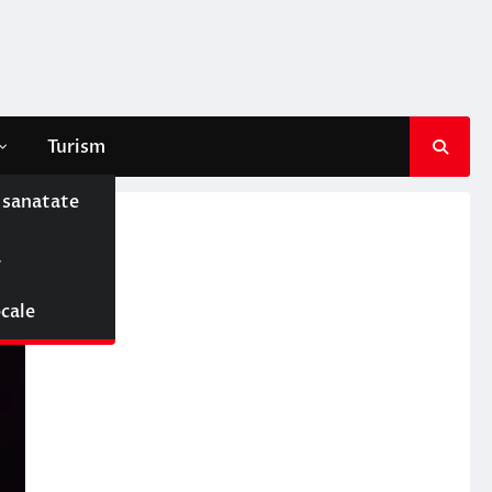
Turism
e sanatate
ă
ocale