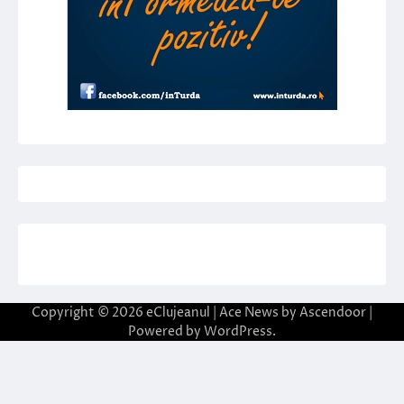
Copyright © 2026
eClujeanul
| Ace News by
Ascendoor
|
Powered by
WordPress
.