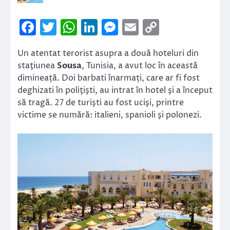
Facebook
Twitter
WhatsApp
LinkedIn
Messenger
Email
Copy
Link
Un atentat terorist asupra a două hoteluri din
staţiunea
Sousa
, Tunisia, a avut loc în această
dimineață. Doi barbati înarmați, care ar fi fost
deghizati în poliţişti, au intrat în hotel şi a început
să tragă. 27 de turişti au fost ucişi, printre
victime se numără: italieni, spanioli şi polonezi.