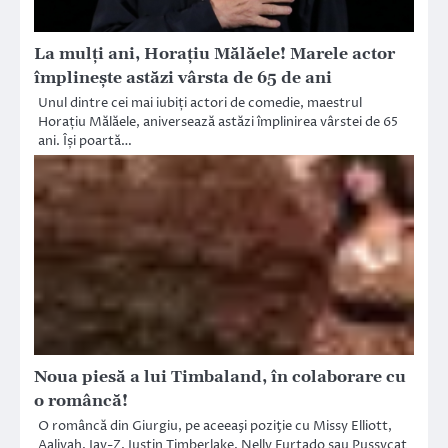
La mulți ani, Horațiu Mălăele! Marele actor
împlinește astăzi vârsta de 65 de ani
Unul dintre cei mai iubiți actori de comedie, maestrul
Horațiu Mălăele, aniversează astăzi împlinirea vârstei de 65
ani. Își poartă…
Noua piesă a lui Timbaland, în colaborare cu
o româncă!
O româncă din Giurgiu, pe aceeaşi poziţie cu Missy Elliott,
Aaliyah, Jay-Z, Justin Timberlake, Nelly Furtado sau Pussycat