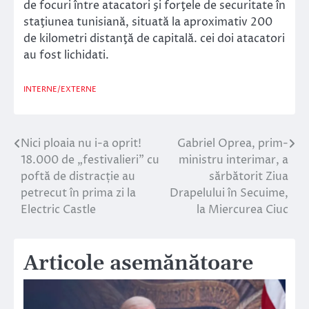
de focuri între atacatori şi forţele de securitate în
staţiunea tunisiană, situată la aproximativ 200
de kilometri distanţă de capitală. cei doi atacatori
au fost lichidati.
INTERNE/EXTERNE
Nici ploaia nu i-a oprit!
Gabriel Oprea, prim-
Navigare
18.000 de „festivalieri” cu
ministru interimar, a
în
poftă de distracție au
sărbătorit Ziua
petrecut în prima zi la
Drapelului în Secuime,
articole
Electric Castle
la Miercurea Ciuc
Articole asemănătoare