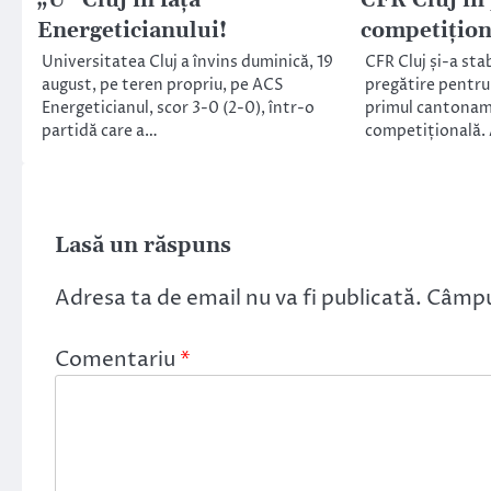
„U” Cluj în faţa
CFR Cluj în
Energeticianului!
competițion
Universitatea Cluj a învins duminică, 19
CFR Cluj și-a sta
august, pe teren propriu, pe ACS
pregătire pentru 
Energeticianul, scor 3-0 (2-0), într-o
primul cantonam
partidă care a…
competițională. 
Lasă un răspuns
Adresa ta de email nu va fi publicată.
Câmpur
Comentariu
*