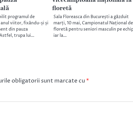
 pauza
vicecampioană națională la
ală
floretă
bilit programul de
Sala Floreasca din București a găzduit
anul viitor, fixându-și și
marți, 10 mai, Campionatul Național de
ent din pauza
floretă pentru seniori masculin pe echi
Astfel, trupa lui…
iar la…
ile obligatorii sunt marcate cu
*