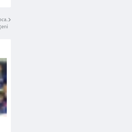
oca.
țeni