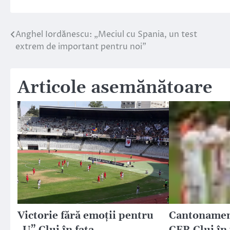
Anghel Iordănescu: „Meciul cu Spania, un test
Navigare
extrem de important pentru noi”
în
articole
Articole asemănătoare
Victorie fără emoţii pentru
Cantonamen