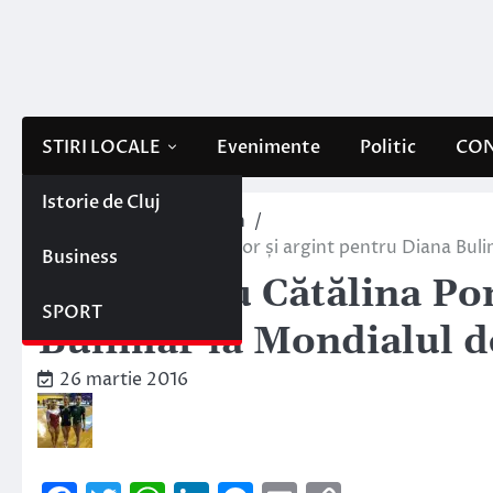
Skip
to
content
STIRI LOCALE
Evenimente
Politic
CON
Istorie de Cluj
Home
Sportul clujean
Aur pentru Cătălina Ponor și argint pentru Diana Buli
Business
Aur pentru Cătălina Pon
SPORT
Bulimar la Mondialul d
26 martie 2016