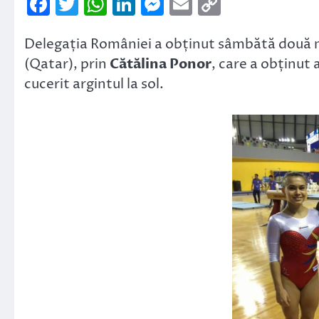
Facebook
Twitter
WhatsApp
LinkedIn
Messenger
Email
Copy
Link
Delegația României a obținut sâmbătă două m
(Qatar), prin
Cătălina Ponor
, care a obținut 
cucerit argintul la sol.