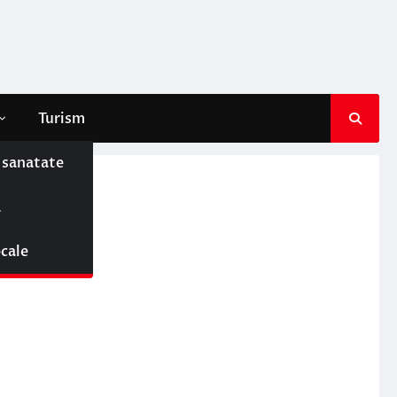
Turism
e sanatate
ă
ocale