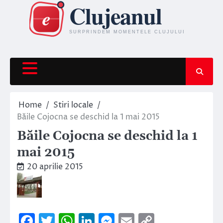
Skip
to
content
Home
Stiri locale
Băile Cojocna se deschid la 1 mai 2015
Băile Cojocna se deschid la 1
mai 2015
20 aprilie 2015
Facebook
Twitter
WhatsApp
LinkedIn
Messenger
Email
Copy