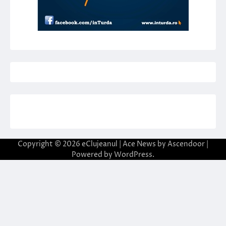
Copyright © 2026
eClujeanul
| Ace News by
Ascendoor
|
Powered by
WordPress
.