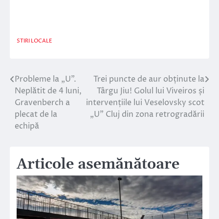
STIRI LOCALE
Probleme la „U”.
Trei puncte de aur obținute la
Navigare
Neplătit de 4 luni,
Târgu Jiu! Golul lui Viveiros și
în
Gravenberch a
intervențiile lui Veselovsky scot
plecat de la
„U” Cluj din zona retrogradării
articole
echipă
Articole asemănătoare