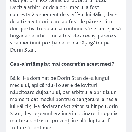
câștigat prin KO tehnic de luptătorul local.
Decizia arbitrilor de a opri meciul a fost
contestată vehement de staff-ul lui Bălici, dar și
de alți spectatori, care au fost de părere că cei
doi sportivi trebuiau să continue să se lupte, însă
brigada de arbitrii nu a fost de aceeași părere și
și-a menținut poziția de a-l da câștigător pe
Dorin Stan.
Ce s-a întâmplat mai concret în acest meci?
Bălici l-a dominat pe Dorin Stan de-a lungul
meciului, aplicându-i o serie de lovituri
năucitoare clujeanului, dar arbitrul a oprit la un
moment dat meciul pentru o sângerare la nas a
lui Bălici și l-a declarat câștigător subit pe Dorin
Stan, deși ieșeanul era încă în picioare. În opinia
multora dintre cei prezenți în sală, lupta ar fi
trebui să continue.