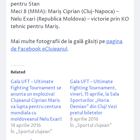
pentru Stan
Meci 8 (MMA): Mariș Ciprian (Cluj-Napoca) –
Nelu Exari (Republica Moldova) – victorie prin KO
tehnic pentru Mariș.
Mai multe fotografii de la gală găsiți pe
pagina
de Facebook eClujeanul
.
Related
Gala UFT – Ultimate
Gala UFT – Ultimate
Fighting Tournament se
Fighting Tournament,
anunta un exploziva!
vineri, 15 aprilie, la Sala
Clujeanul Ciprian Maris
Sporturilor „Horia
va lupta pentru centura
Demian” din Cluj! Vezi
mondiala cu
pretul biletelor
moldoveanul Nelu Exari!
8 aprilie 2016
14 aprilie 2016
În „Sportul clujean”
În „Sportul clujean”