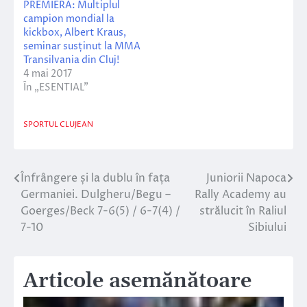
PREMIERĂ: Multiplul
campion mondial la
kickbox, Albert Kraus,
seminar susținut la MMA
Transilvania din Cluj!
4 mai 2017
În „ESENTIAL”
SPORTUL CLUJEAN
Înfrângere și la dublu în fața
Juniorii Napoca
Navigare
Germaniei. Dulgheru/Begu –
Rally Academy au
în
Goerges/Beck 7-6(5) / 6-7(4) /
strălucit în Raliul
7-10
Sibiului
articole
Articole asemănătoare