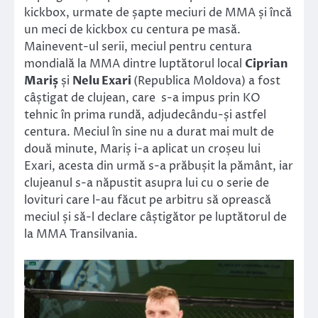
kickbox, urmate de șapte meciuri de MMA și încă
un meci de kickbox cu centura pe masă.
Mainevent-ul serii, meciul pentru centura
mondială la MMA dintre luptătorul local
Ciprian
Mariș
și
Nelu Exari
(Republica Moldova) a fost
câștigat de clujean, care s-a impus prin KO
tehnic în prima rundă, adjudecându-și astfel
centura. Meciul în sine nu a durat mai mult de
două minute, Mariș i-a aplicat un croșeu lui
Exari, acesta din urmă s-a prăbușit la pământ, iar
clujeanul s-a năpustit asupra lui cu o serie de
lovituri care l-au făcut pe arbitru să oprească
meciul și să-l declare câștigător pe luptătorul de
la MMA Transilvania.