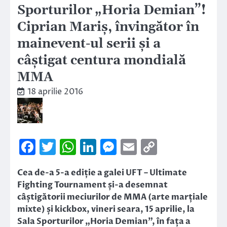
Sporturilor „Horia Demian”!
Ciprian Mariș, învingător în
mainevent-ul serii și a
câștigat centura mondială
MMA
18 aprilie 2016
Facebook
Twitter
WhatsApp
LinkedIn
Messenger
Email
Copy
Link
Cea de-a 5-a ediție a galei UFT – Ultimate
Fighting Tournament și-a desemnat
câștigătorii meciurilor de MMA (arte marțiale
mixte) și kickbox, vineri seara, 15 aprilie, la
Sala Sporturilor „Horia Demian”, în fața a