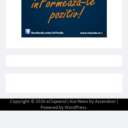
Copyright © 2026
eClujeanul
| Ace News by
Ascendoor
|
Powered by
WordPress
.