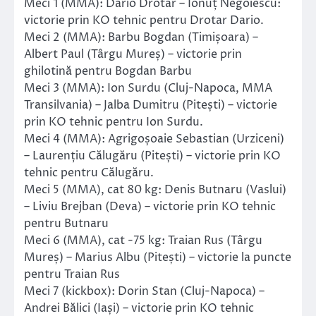
Meci 1 (MMA): Dario Drotar – Ionuț Negoiescu:
victorie prin KO tehnic pentru Drotar Dario.
Meci 2 (MMA): Barbu Bogdan (Timișoara) –
Albert Paul (Târgu Mureș) – victorie prin
ghilotină pentru Bogdan Barbu
Meci 3 (MMA): Ion Surdu (Cluj-Napoca, MMA
Transilvania) – Jalba Dumitru (Pitești) – victorie
prin KO tehnic pentru Ion Surdu.
Meci 4 (MMA): Agrigoșoaie Sebastian (Urziceni)
– Laurențiu Călugăru (Pitești) – victorie prin KO
tehnic pentru Călugăru.
Meci 5 (MMA), cat 80 kg: Denis Butnaru (Vaslui)
– Liviu Brejban (Deva) – victorie prin KO tehnic
pentru Butnaru
Meci 6 (MMA), cat -75 kg: Traian Rus (Târgu
Mureș) – Marius Albu (Pitești) – victorie la puncte
pentru Traian Rus
Meci 7 (kickbox): Dorin Stan (Cluj-Napoca) –
Andrei Bălici (Iași) – victorie prin KO tehnic