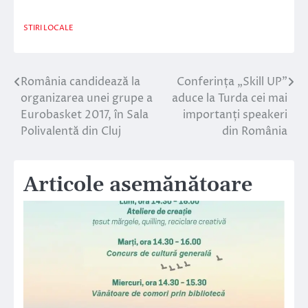
STIRI LOCALE
România candidează la
Conferința „Skill UP”
Navigare
organizarea unei grupe a
aduce la Turda cei mai
în
Eurobasket 2017, în Sala
importanți speakeri
Polivalentă din Cluj
din România
articole
Articole asemănătoare