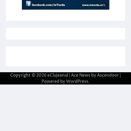
Copyright © 2026
eClujeanul
| Ace News by
Ascendoor
|
Powered by
WordPress
.