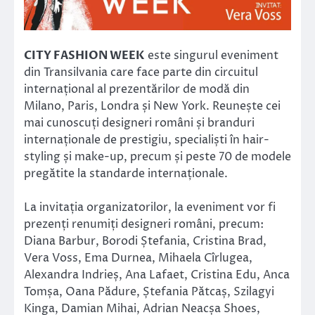
CITY FASHION WEEK
este singurul eveniment
din Transilvania care face parte din circuitul
internațional al prezentărilor de modă din
Milano, Paris, Londra și New York. Reunește cei
mai cunoscuți designeri români și branduri
internaționale de prestigiu, specialiști în hair-
styling și make-up, precum și peste 70 de modele
pregătite la standarde internaționale.
La invitația organizatorilor, la eveniment vor fi
prezenți renumiți designeri români, precum:
Diana Barbur, Borodi Ștefania, Cristina Brad,
Vera Voss, Ema Durnea, Mihaela Cîrlugea,
Alexandra Indrieș, Ana Lafaet, Cristina Edu, Anca
Tomșa, Oana Pădure, Ștefania Pătcaș, Szilagyi
Kinga, Damian Mihai, Adrian Neacșa Shoes,