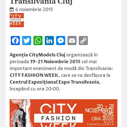
Transilvania Cluj
6 noiembrie 2015
Facebook
Twitter
WhatsApp
LinkedIn
Messenger
Email
Copy
Link
Agenția CityModels Cluj
organizează în
perioada
19-21 Noiembrie 2015
cel mai
important eveniment de modă din Transilvania:
CITY FASHION WEEK
, care se va desfășura la
Centrul Expozițional Expo Transilvania
,
începând cu ora 20:00.