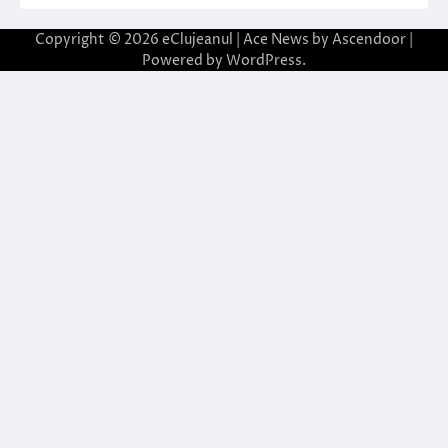
Copyright © 2026
eClujeanul
| Ace News by
Ascendoor
|
Powered by
WordPress
.