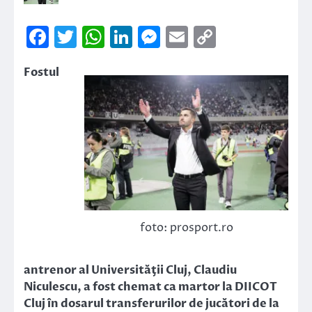
Facebook
Twitter
WhatsApp
LinkedIn
Messenger
Email
Copy
Link
Fostul
foto: prosport.ro
antrenor al Universităţii Cluj, Claudiu
Niculescu, a fost chemat ca martor la DIICOT
Cluj în dosarul transferurilor de jucători de la