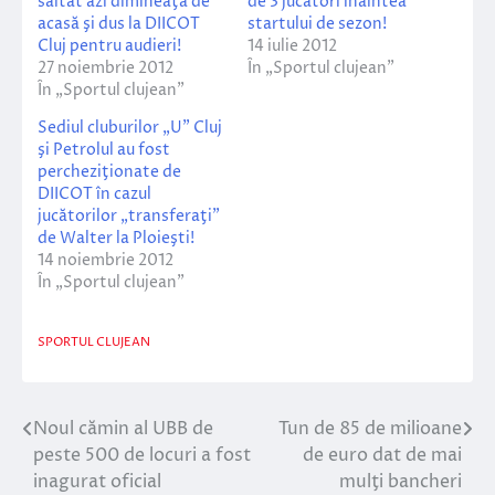
săltat azi dimineaţă de
de 3 jucători înaintea
acasă şi dus la DIICOT
startului de sezon!
Cluj pentru audieri!
14 iulie 2012
27 noiembrie 2012
În „Sportul clujean”
În „Sportul clujean”
Sediul cluburilor „U” Cluj
şi Petrolul au fost
percheziţionate de
DIICOT în cazul
jucătorilor „transferaţi”
de Walter la Ploieşti!
14 noiembrie 2012
În „Sportul clujean”
SPORTUL CLUJEAN
Noul cămin al UBB de
Tun de 85 de milioane
Navigare
peste 500 de locuri a fost
de euro dat de mai
în
inagurat oficial
mulţi bancheri