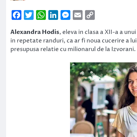
Facebook
Twitter
WhatsApp
LinkedIn
Messenger
Email
Copy
Link
Alexandra Hodis
, eleva in clasa a XII-a a unu
in repetate randuri, ca ar fi noua cucerire a lu
presupusa relatie cu milionarul de la Izvorani.