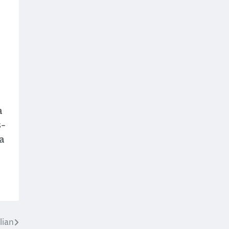
a
s-
ca
lian