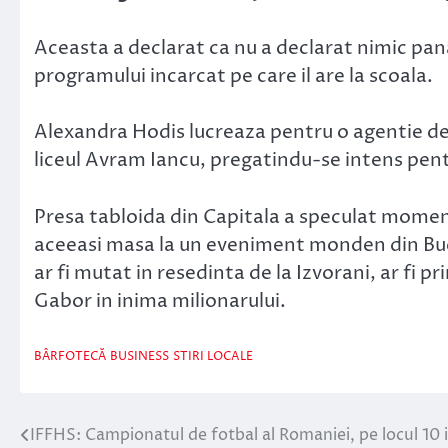
Aceasta a declarat ca nu a declarat nimic pan
programului incarcat pe care il are la scoala.
Alexandra Hodis lucreaza pentru o agentie de 
liceul Avram Iancu, pregatindu-se intens pen
Presa tabloida din Capitala a speculat momen
aceeasi masa la un eveniment monden din Bucure
ar fi mutat in resedinta de la Izvorani, ar fi 
Gabor in inima milionarului.
BÂRFOTECĂ
BUSINESS
STIRI LOCALE
IFFHS: Campionatul de fotbal al Romaniei, pe locul 10 
Navigare