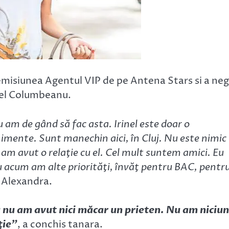
emisiunea Agentul VIP de pe Antena Stars si a ne
inel Columbeanu.
u am de gând să fac asta. Irinel este doar o
imente. Sunt manechin aici, în Cluj. Nu este nimic
 am avut o relaţie cu el. Cel mult suntem amici. Eu
Eu acum am alte priorităţi, învăţ pentru BAC, pentr
, Alexandra.
 nu am avut nici măcar un prieten. Nu am niciun
ţie”
, a conchis tanara.