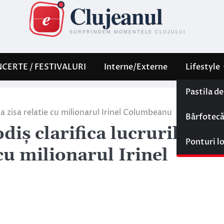
CERTE / FESTIVALURI
Interne/Externe
Lifestyle
Pastila d
sa zisa relatie cu milionarul Irinel Columbeanu
Bârfotec
iş clarifica lucrurile
Ponturi l
 cu milionarul Irinel