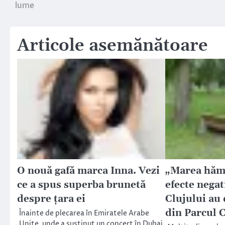
lume
în
articole
Articole asemănătoare
O nouă gafă marca Inna. Vezi
„Marea hămă
ce a spus superba brunetă
efecte negat
despre ţara ei
Clujului au 
din Parcul 
Înainte de plecarea în Emiratele Arabe
Unite, unde a susţinut un concert în Dubai