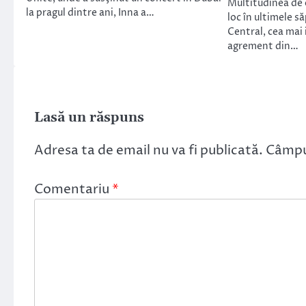
Multitudinea de 
la pragul dintre ani, Inna a…
loc în ultimele s
Central, cea mai
agrement din…
Lasă un răspuns
Adresa ta de email nu va fi publicată.
Câmpur
Comentariu
*