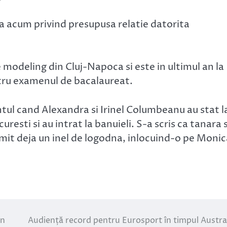
a acum privind presupusa relatie datorita
modeling din Cluj-Napoca si este in ultimul an la
tru examenul de bacalaureat.
tul cand Alexandra si Irinel Columbeanu au stat l
sti si au intrat la banuieli. S-a scris ca tanara 
primit deja un inel de logodna, inlocuind-o pe Moni
in
Audiență record pentru Eurosport în timpul Austra