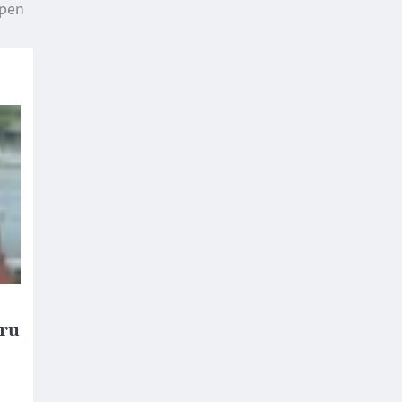
pen
tru