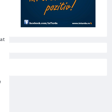
gat
u