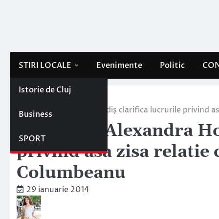
Skip
to
content
STIRI LOCALE
Evenimente
Politic
CON
Istorie de Cluj
Home
Stiri locale
Clujeanca Alexandra Hodiş clarifica lucrurile privind a
Business
Clujeanca Alexandra Hod
SPORT
privind asa zisa relatie
Columbeanu
29 ianuarie 2014