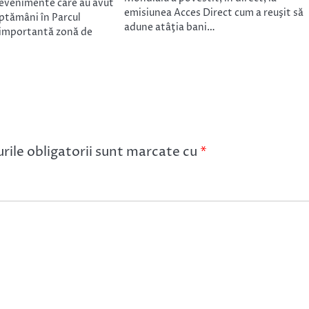
evenimente care au avut
emisiunea Acces Direct cum a reuşit să
ăptămâni în Parcul
adune atâţia bani…
 importantă zonă de
ile obligatorii sunt marcate cu
*