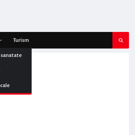
Turism
e sanatate
ă
ocale