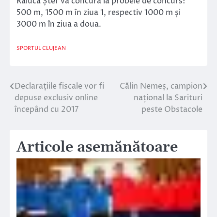
Raluca Ștef va concura la probele de concurs:
500 m, 1500 m în ziua 1, respectiv 1000 m și
3000 m în ziua a doua.
SPORTUL CLUJEAN
Declarațiile fiscale vor fi
Călin Nemeș, campion
Navigare
depuse exclusiv online
național la Sarituri
în
începând cu 2017
peste Obstacole
articole
Articole asemănătoare