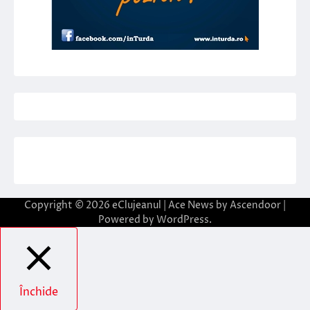
Copyright © 2026
eClujeanul
| Ace News by
Ascendoor
|
Powered by
WordPress
.
Închide