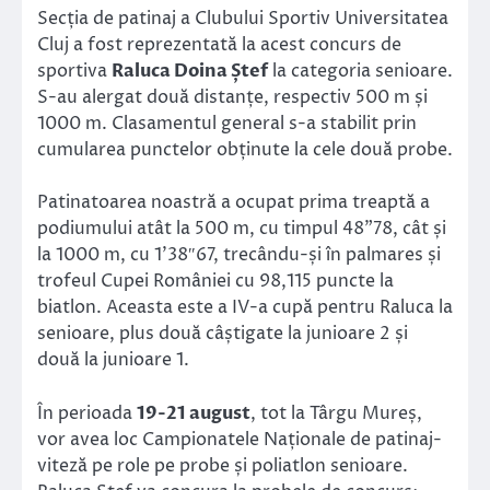
Secția de patinaj a Clubului Sportiv Universitatea
Cluj a fost reprezentată la acest concurs de
sportiva
Raluca Doina Ștef
la categoria senioare.
S-au alergat două distanțe, respectiv 500 m și
1000 m. Clasamentul general s-a stabilit prin
cumularea punctelor obținute la cele două probe.
Patinatoarea noastră a ocupat prima treaptă a
podiumului atât la 500 m, cu timpul 48”78, cât și
la 1000 m, cu 1’38″67, trecându-și în palmares și
trofeul Cupei României cu 98,115 puncte la
biatlon. Aceasta este a IV-a cupă pentru Raluca la
senioare, plus două câștigate la junioare 2 și
două la junioare 1.
În perioada
19-21 august
, tot la Târgu Mureș,
vor avea loc Campionatele Naționale de patinaj-
viteză pe role pe probe și poliatlon senioare.