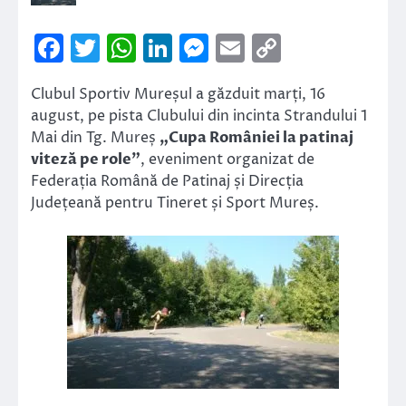
Facebook
Twitter
WhatsApp
LinkedIn
Messenger
Email
Copy
Link
Clubul Sportiv Mureșul a găzduit marți, 16
august, pe pista Clubului din incinta Strandului 1
Mai din Tg. Mureș
„Cupa României la patinaj
viteză pe role”
, eveniment organizat de
Federația Română de Patinaj și Direcția
Județeană pentru Tineret și Sport Mureș.