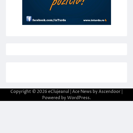
Copyright © 2026
eClujeanul
| Ace News by
Ascendoor
|
Powered by
WordPress
.