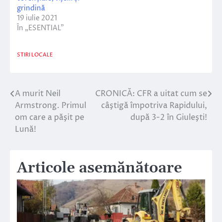
grindină
19 iulie 2021
În „ESENTIAL”
STIRI LOCALE
A murit Neil
CRONICĂ: CFR a uitat cum se
Navigare
Armstrong. Primul
câştigă împotriva Rapidului,
în
om care a păşit pe
după 3-2 în Giuleşti!
Lună!
articole
Articole asemănătoare