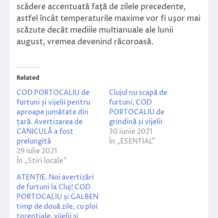
scădere accentuată faţă de zilele precedente,
astfel încât temperaturile maxime vor fi uşor mai
scăzute decât mediile multianuale ale lunii
august, vremea devenind răcoroasă.
Related
COD PORTOCALIU de
Clujul nu scapă de
furtuni și vijelii pentru
furtuni. COD
aproape jumătate din
PORTOCALIU de
țară. Avertizarea de
grindină și vijelii
CANICULĂ a fost
30 iunie 2021
prelungită
În „ESENTIAL”
29 iulie 2021
În „Stiri locale”
ATENȚIE. Noi avertizări
de furtuni la Cluj! COD
PORTOCALIU și GALBEN
timp de două zile, cu ploi
torențiale, vijelii și