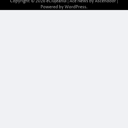
Copyright © 2026
eClujeanul
| Ace News by
Ascendoor
|
Powered by
WordPress
.