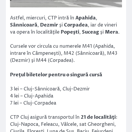
Astfel, miercuri, CTP intră în
Apahida
,
Sânnicoară
,
Dezmir
şi
Corpadea
, iar de vineri
va opera în localităţile
Popeşti
,
Suceag
şi
Mera
.
Cursele vor circula cu numerele M41 (Apahida,
intrare în Câmpeneşti), M42 (Sânnicoară), M43
(Dezmir) şi M44 (Corpadea).
Preţul biletelor pentru o singură cursă
3 lei – Cluj-Sânnicoară, Cluj-Dezmir
4 lei – Cluj-Apahida
7 lei – Cluj-Corpadea
CTP Cluj asigură transportul în
21 de localităţi
:
Cluj-Napoca, Feleacu, Vâlcele, sat Gheorgheni,
Ciurila, Floreşti, Luna de Sus, Baciu, Feiurdeni,