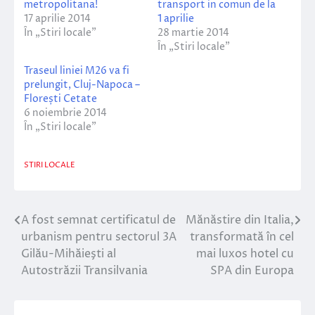
metropolitana!
transport in comun de la
17 aprilie 2014
1 aprilie
În „Stiri locale”
28 martie 2014
În „Stiri locale”
Traseul liniei M26 va fi
prelungit, Cluj-Napoca –
Florești Cetate
6 noiembrie 2014
În „Stiri locale”
STIRI LOCALE
A fost semnat certificatul de
Mănăstire din Italia,
Navigare
urbanism pentru sectorul 3A
transformată în cel
în
Gilău-Mihăieşti al
mai luxos hotel cu
Autostrăzii Transilvania
SPA din Europa
articole