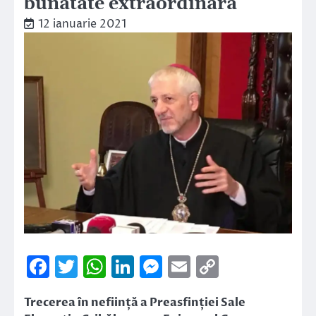
bunătate extraordinară”
12 ianuarie 2021
Facebook
Twitter
WhatsApp
LinkedIn
Messenger
Email
Copy
Link
Trecerea în neființă a Preasfinției Sale