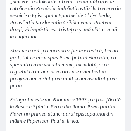
„Sincere condoleanțe întregii comunități greco-
catolice din România, îndoliată astăzi la trecerea în
veșnicie a Episcopului Eparhiei de Cluj-Gherla,
Preasfinția Sa Florentin Crihălmeanu. Prieteni
dragi, vă împărtășesc tristețea și mă alătur vouă
în rugăciune.
Stau de o oră și rememorez fiecare replică, fiecare
gest, tot ce mi-a spus Preasfințitul Florentin, cu
speranța că nu voi uita nimic, niciodată, și cu
regretul că în ziua aceea în care i-am fost în
preajmă am vorbit prea mult și am ascultat prea
puțin.
Fotografia este din 6 ianuarie 1997 și a fost făcută
în Basilica Sfântul Petru din Roma. Preasfințitul
Florentin primea atunci darul episcopatului din
mâinile Papei Ioan Paul al II-lea.