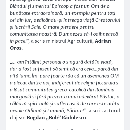
Blândul și smeritul Episcop a fost un Om de o
bunătate extraordinară, un exemplu pentru toți
cei din jur, dedicându-și întreaga viață Creatorului
și lucrării Sale! O mare pierdere pentru
comunitatea noastră! Dumnezeu să-l odihnească
în pace!”,
a scris ministrul Agriculturii,
Adrian
Oros
.
„L-am întâlnit personal o singură dată în viață,
dar a fost suficient să simt că era ceva…parcă din
altă lume.Îmi pare foarte rău că un asemenea OM
a plecat dintre noi, indiferent de religia fiecaruia și
a lăsat comunitatea greco-catolică din România
mai goală și fără prezența unui adevărat Păstor, o
călăuză spirituală și sufletească de care este atâta
nevoie.Odihnă și Lumină, Părinte!”
, a scris actorul
clujean
Bogdan „Bob” Rădulescu
.