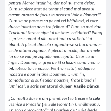
pentru Marea Intalnire, dar noi nu eram deloc.
Cum sa plece atat de tanar si cand mai avea si
aveam atatea de facut in aceasta Vale a Plangerii?
Cum sa ne parasesca pe noi cei bâjbâinzi, el care
ducea inaintea noastra felinarul? Cum sa mai vina
Craciunul fara echipa lui de tineri colidatori? Plang
si privesc omatul alb, neintinat ca sufletul lui
bland. A plecat dincolo rugandu-se si bucurandu-
se de ultima zapada. A plecat dincolo, dar urmele
lui nu se vad pe zapada neinceputa. Usor ca un
înger. Doamne, ai grija de El si lasa-l cand vrea la
biblioteca ta cereasca. Pentru restul, nădejdea
noastra e doar in tine Doamne! Drum lin,
tămăduitor al sufletelor noastre, frate bland si
luminos”,
a scris senatorul clujean
Vasile Dâncu
.
„Cu multă durere am primit vestea trecerii la cele
veșnice a Preasfinției Sale Florentin Crihălmeanu,
Episcop greco-catolic al Eparhiei de Cluj-Gherla.