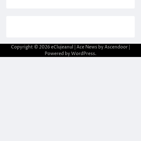
Copyright © 2026
eClujeanul
| Ace News by
Ascendoor
|
Powered by
WordPress
.