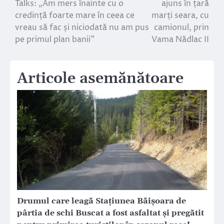
Talks: „Am mers înainte cu o
ajuns în țară
articole
credință foarte mare în ceea ce
marți seara, cu
vreau să fac și niciodată nu am pus
camionul, prin
pe primul plan banii”
Vama Nădlac II
Articole asemănătoare
Drumul care leagă Staţiunea Băişoara de
pârtia de schi Buscat a fost asfaltat şi pregătit