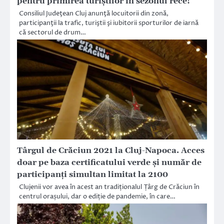
pentru primirea turiştilor în sezonul rece!
Consiliul Judeţean Cluj anunţă locuitorii din zonă,
participanţii la trafic, turiştii şi iubitorii sporturilor de iarnă
că sectorul de drum…
Târgul de Crăciun 2021 la Cluj-Napoca. Acces
doar pe baza certificatului verde și număr de
participanți simultan limitat la 2100
Clujenii vor avea în acest an tradiționalul Țârg de Crăciun în
centrul orașului, dar o ediție de pandemie, în care…