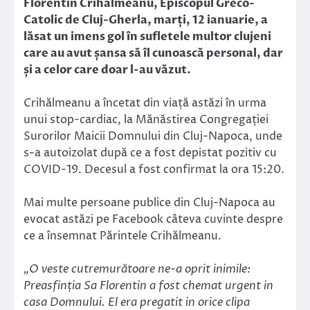
Florentin Crihălmeanu, Episcopul Greco-
Catolic de Cluj-Gherla, marți, 12 ianuarie, a
lăsat un imens gol în sufletele multor clujeni
care au avut șansa să îl cunoască personal, dar
și a celor care doar l-au văzut.
Crihălmeanu a încetat din viață astăzi în urma
unui stop-cardiac, la Mănăstirea Congregației
Surorilor Maicii Domnului din Cluj-Napoca, unde
s-a autoizolat după ce a fost depistat pozitiv cu
COVID-19. Decesul a fost confirmat la ora 15:20.
Mai multe persoane publice din Cluj-Napoca au
evocat astăzi pe Facebook câteva cuvinte despre
ce a însemnat Părintele Crihălmeanu.
„O veste cutremurătoare ne-a oprit inimile:
Preasfinția Sa Florentin a fost chemat urgent in
casa Domnului. El era pregatit in orice clipa