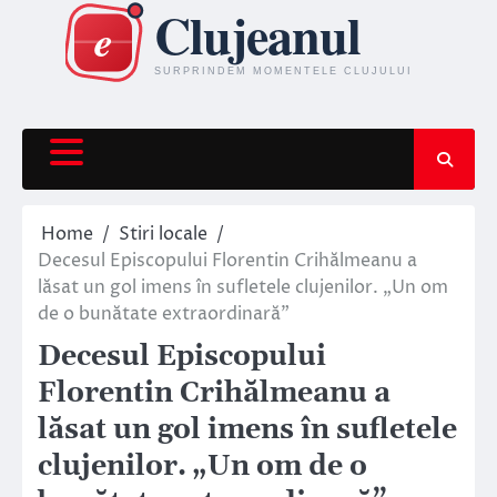
Skip
to
content
Home
Stiri locale
Decesul Episcopului Florentin Crihălmeanu a
lăsat un gol imens în sufletele clujenilor. „Un om
de o bunătate extraordinară”
Decesul Episcopului
Florentin Crihălmeanu a
lăsat un gol imens în sufletele
clujenilor. „Un om de o