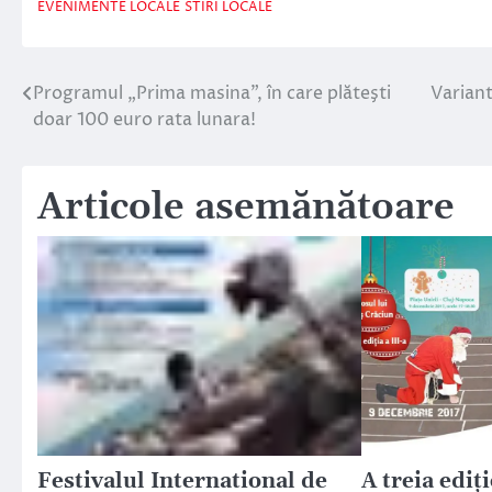
EVENIMENTE LOCALE
STIRI LOCALE
Programul „Prima masina”, în care plăteşti
Variant
Navigare
doar 100 euro rata lunara!
în
articole
Articole asemănătoare
Festivalul International de
A treia ediţ