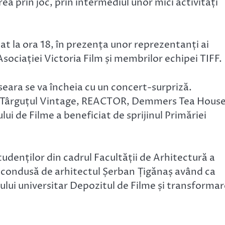
a prin joc, prin intermediul unor mici activități
t la ora 18, în prezența unor reprezentanți ai
 Asociației Victoria Film și membrilor echipei TIFF.
r seara se va încheia cu un concert-surpriză.
u Târguțul Vintage, REACTOR, Demmers Tea House
ui de Filme a beneficiat de sprijinul Primăriei
tudenților din cadrul Facultății de Arhitectură a
a condusă de arhitectul Șerban Țigănaș având ca
lui universitar Depozitul de Filme și transforma