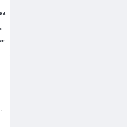
sa
ru
mat