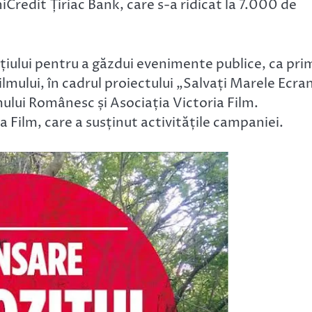
iCredit Țiriac Bank, care s-a ridicat la 7.000 de
țiului pentru a găzdui evenimente publice, ca pri
lmului, în cadrul proiectului „Salvați Marele Ecran
ului Românesc și Asociația Victoria Film.
 Film, care a susținut activitățile campaniei.