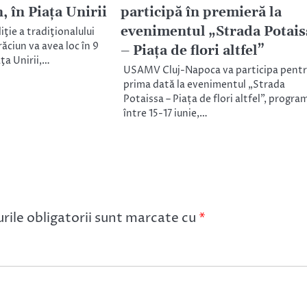
 în Piaţa Unirii
participă în premieră la
evenimentul „Strada Potais
iţie a tradiţionalului
răciun va avea loc în 9
– Piața de flori altfel”
ţa Unirii,…
USAMV Cluj-Napoca va participa pent
prima dată la evenimentul „Strada
Potaissa – Piața de flori altfel”, progra
între 15-17 iunie,…
ile obligatorii sunt marcate cu
*