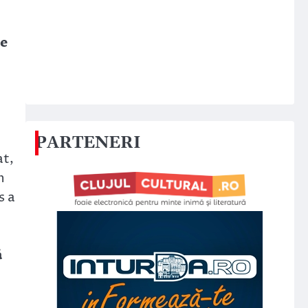
de
PARTENERI
at,
n
s a
ă