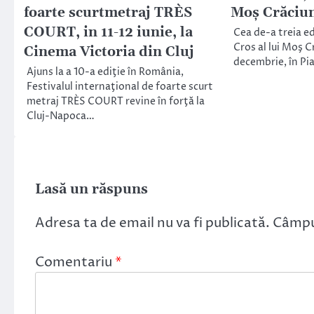
foarte scurtmetraj TRÈS
Moş Crăciun,
COURT, in 11-12 iunie, la
Cea de-a treia ed
Cros al lui Moş C
Cinema Victoria din Cluj
decembrie, în Pia
Ajuns la a 10-a ediţie în România,
Festivalul internaţional de foarte scurt
metraj TRÈS COURT revine în forţă la
Cluj-Napoca…
Lasă un răspuns
Adresa ta de email nu va fi publicată.
Câmpur
Comentariu
*