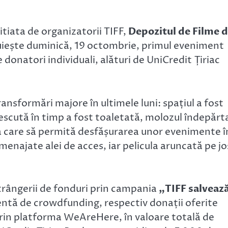
itiata de organizatorii TIFF,
Depozitul de Filme 
iește duminică, 19 octombrie, primul eveniment
 donatori individuali, alături de UniCredit Țiriac
ansformări majore în ultimele luni: spațiul a fost
rescută în timp a fost toaletată, molozul îndepărt
nță care să permită desfășurarea unor evenimente î
enajate alei de acces, iar pelicula aruncată pe jo
strângerii de fonduri prin campania
„TIFF salveaz
entă de crowdfunding, respectiv donații oferite
 prin platforma WeAreHere, în valoare totală de