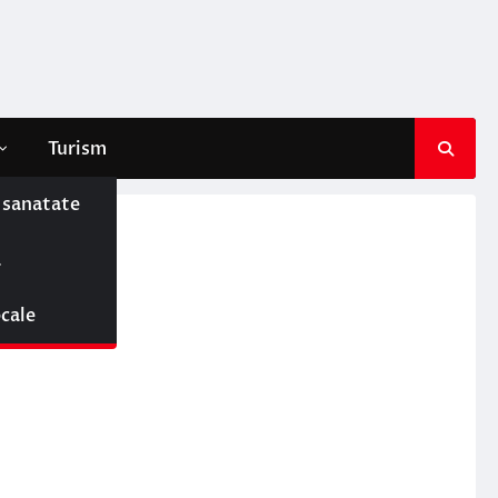
Turism
e sanatate
ă
ocale