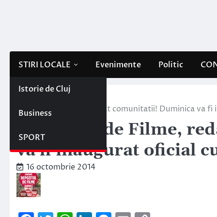
Skip
to
content
STIRI LOCALE
Evenimente
Politic
CON
Istorie de Cluj
Home
Stiri locale
Depozitul de Filme, redat comunitatii! Duminica va fi 
Business
Depozitul de Filme, re
SPORT
va fi inaugurat oficial 
16 octombrie 2014