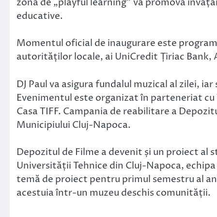
zonă de „playful learning” va promova învățare
educative.
Momentul oficial de inaugurare este programa
autorităților locale, ai UniCredit Țiriac Bank,
DJ Paul va asigura fundalul muzical al zilei, ia
Evenimentul este organizat în parteneriat c
Casa TIFF. Campania de reabilitare a Depozitul
Municipiului Cluj-Napoca.
Depozitul de Filme a devenit și un proiect al s
Universității Tehnice din Cluj-Napoca, echip
temă de proiect pentru primul semestru al anu
acestuia într-un muzeu deschis comunității.