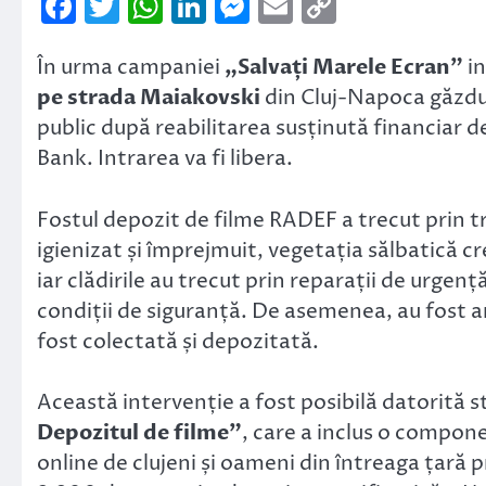
Facebook
Twitter
WhatsApp
LinkedIn
Messenger
Email
Copy
Link
În urma campaniei
„Salvați Marele Ecran”
in
pe strada Maiakovski
din Cluj-Napoca găzdu
public după reabilitarea susținută financiar de
Bank. Intrarea va fi libera.
Fostul depozit de filme RADEF a trecut prin tr
igienizat și împrejmuit, vegetația sălbatică c
iar clădirile au trecut prin reparații de urge
condiții de siguranță. De asemenea, au fost am
fost colectată și depozitată.
Această intervenție a fost posibilă datorită 
Depozitul de filme”
, care a inclus o compon
online de clujeni și oameni din întreaga țară