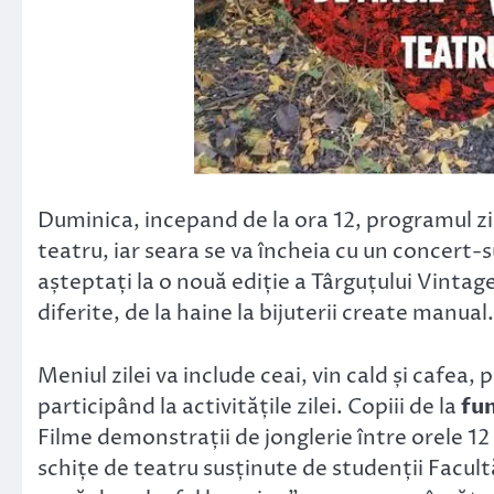
Duminica, incepand de la ora 12, programul zi
teatru, iar seara se va încheia cu un concert-sur
așteptați la o nouă ediție a Târguțului Vintage
diferite, de la haine la bijuterii create manual.
Meniul zilei va include ceai, vin cald și cafea,
participând la activitățile zilei. Copiii de la
fu
Filme demonstrații de jonglerie între orele 12 
schițe de teatru susținute de studenții Facultă