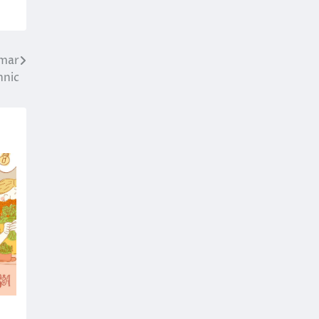
imar
hnic