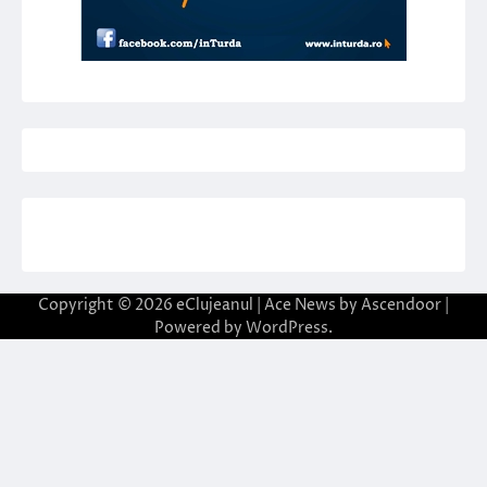
Copyright © 2026
eClujeanul
| Ace News by
Ascendoor
|
Powered by
WordPress
.