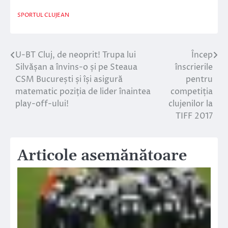
SPORTUL CLUJEAN
U-BT Cluj, de neoprit! Trupa lui
Încep
Navigare
Silvășan a învins-o și pe Steaua
înscrierile
în
CSM București și își asigură
pentru
matematic poziția de lider înaintea
competiția
articole
play-off-ului!
clujenilor la
TIFF 2017
Articole asemănătoare