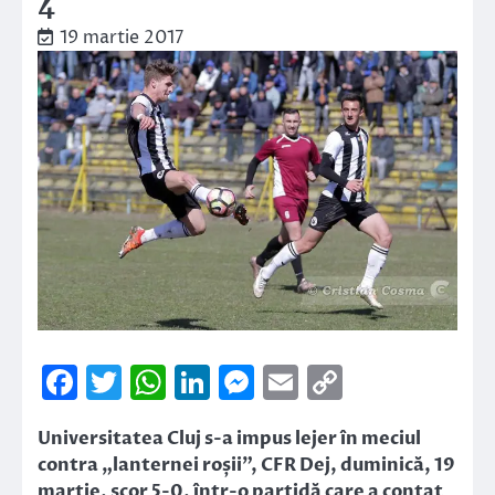
4
19 martie 2017
Facebook
Twitter
WhatsApp
LinkedIn
Messenger
Email
Copy
Link
Universitatea Cluj s-a impus lejer în meciul
contra „lanternei roșii”, CFR Dej, duminică, 19
martie, scor 5-0, într-o partidă care a contat