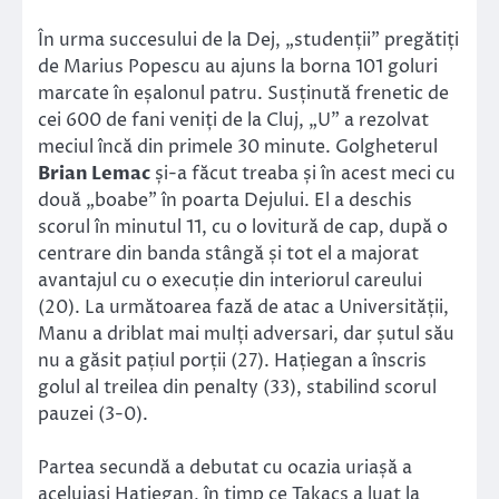
În urma succesului de la Dej, „studenții” pregătiți
de Marius Popescu au ajuns la borna 101 goluri
marcate în eșalonul patru. Susținută frenetic de
cei 600 de fani veniți de la Cluj, „U” a rezolvat
meciul încă din primele 30 minute. Golgheterul
Brian Lemac
și-a făcut treaba și în acest meci cu
două „boabe” în poarta Dejului. El a deschis
scorul în minutul 11, cu o lovitură de cap, după o
centrare din banda stângă și tot el a majorat
avantajul cu o execuție din interiorul careului
(20). La următoarea fază de atac a Universității,
Manu a driblat mai mulți adversari, dar șutul său
nu a găsit pațiul porții (27). Hațiegan a înscris
golul al treilea din penalty (33), stabilind scorul
pauzei (3-0).
Partea secundă a debutat cu ocazia uriașă a
aceluiași Hațiegan, în timp ce Takacs a luat la