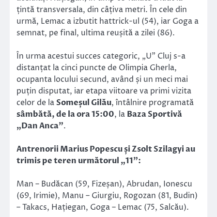
țintă transversala, din câțiva metri. În cele din
urmă, Lemac a izbutit hattrick-ul (54), iar Goga a
semnat, pe final, ultima reușită a zilei (86).
În urma acestui succes categoric, „U” Cluj s-a
distanțat la cinci puncte de Olimpia Gherla,
ocupanta locului secund, având și un meci mai
puțin disputat, iar etapa viitoare va primi vizita
celor de la
Someșul Gilău
, întâlnire programată
sâmbătă, de la ora 15:00
, la
Baza Sportivă
„Dan Anca”
.
Antrenorii Marius Popescu și Zsolt Szilagyi au
trimis pe teren următorul „11”:
Man – Budăcan (59, Fizeșan), Abrudan, Ionescu
(69, Irimie), Manu – Giurgiu, Rogozan (81, Budin)
– Takacs, Hațiegan, Goga – Lemac (75, Salcău).