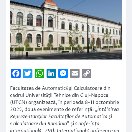
Facebook
Twitter
WhatsApp
LinkedIn
Messenger
Email
Copy
Link
Facultatea de Automaticǎ şi Calculatoare din
cadrul Universitǎţii Tehnice din Cluj-Napoca
(UTCN) organizează, în perioada 8-11 octombrie
2025, două evenimente de referință:
„Întâlnirea
Reprezentanţilor Facultǎţilor de Automaticǎ şi
Calculatoare din România
” și
Conferinţa
internaţionalǎ
„
29th International Conference on