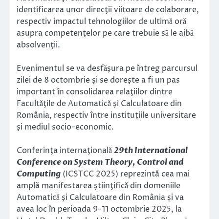
identificarea unor direcţii viitoare de colaborare,
respectiv impactul tehnologiilor de ultimǎ orǎ
asupra competenţelor pe care trebuie sǎ le aibǎ
absolvenţii.
Evenimentul se va desfǎşura pe întreg parcursul
zilei de 8 octombrie şi se doreşte a fi un pas
important în consolidarea relaţiilor dintre
Facultǎţile de Automaticǎ şi Calculatoare din
România, respectiv între instituțiile universitare
şi mediul socio-economic.
Conferinţa internaţionalǎ
29th International
Conference on System Theory, Control and
Computing
(ICSTCC 2025) reprezintă cea mai
amplă manifestarea ştiinţificǎ din domeniile
Automaticǎ şi Calculatoare din România și va
avea loc în perioada 9-11 octombrie 2025, la