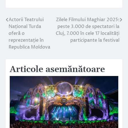
Actorii Teatrului
Zilele Filmului Maghiar 2025:
Navigare
Național Turda
peste 3.000 de spectatori la
în
oferă o
Cluj, 7.000 în cele 17 localități
reprezentație în
participante la festival
articole
Republica Moldova
Articole asemănătoare