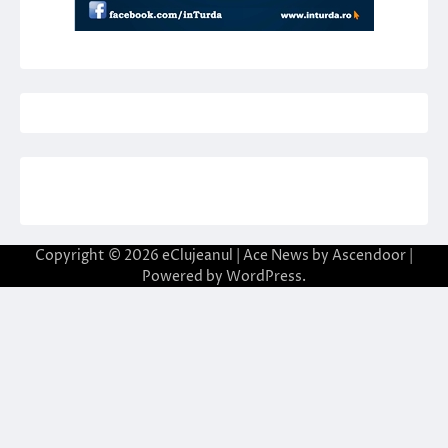
Copyright © 2026
eClujeanul
| Ace News by
Ascendoor
|
Powered by
WordPress
.