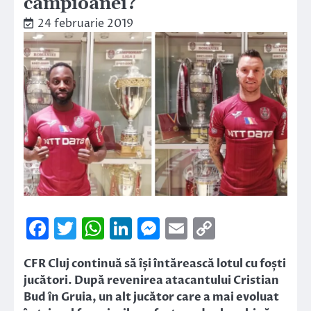
campioanei?
24 februarie 2019
Facebook
Twitter
WhatsApp
LinkedIn
Messenger
Email
Copy
Link
CFR Cluj continuă să își întărească lotul cu foști
jucători. După revenirea atacantului Cristian
Bud în Gruia, un alt jucător care a mai evoluat