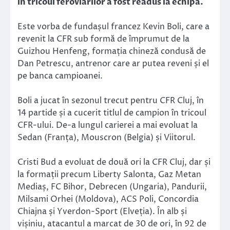
în tricoul feroviarilor a fost readus la echipă.
Este vorba de fundașul francez Kevin Boli, care a
revenit la CFR sub formă de împrumut de la
Guizhou Henfeng, formația chineză condusă de
Dan Petrescu, antrenor care ar putea reveni și el
pe banca campioanei.
Boli a jucat în sezonul trecut pentru CFR Cluj, în
14 partide și a cucerit titlul de campion în tricoul
CFR-ului. De-a lungul carierei a mai evoluat la
Sedan (Franța), Mouscron (Belgia) și Viitorul.
Cristi Bud a evoluat de două ori la CFR Cluj, dar și
la formații precum Liberty Salonta, Gaz Metan
Mediaș, FC Bihor, Debrecen (Ungaria), Pandurii,
Milsami Orhei (Moldova), ACS Poli, Concordia
Chiajna și Yverdon-Sport (Elveția). În alb și
vișiniu, atacantul a marcat de 30 de ori, în 92 de