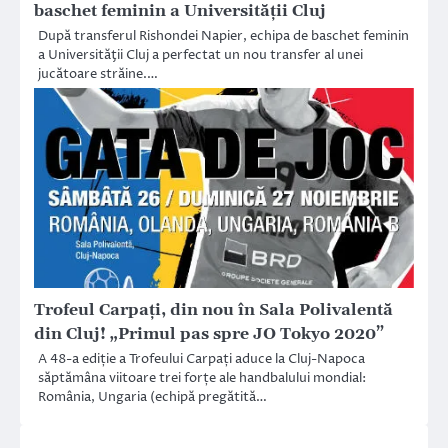
baschet feminin a Universităţii Cluj
După transferul Rishondei Napier, echipa de baschet feminin
a Universităţii Cluj a perfectat un nou transfer al unei
jucătoare străine.…
Trofeul Carpați, din nou în Sala Polivalentă
din Cluj! „Primul pas spre JO Tokyo 2020”
A 48-a ediție a Trofeului Carpați aduce la Cluj-Napoca
săptămâna viitoare trei forțe ale handbalului mondial:
România, Ungaria (echipă pregătită…