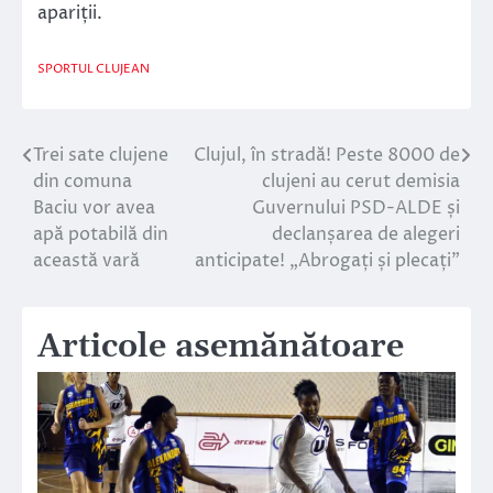
apariții.
SPORTUL CLUJEAN
Trei sate clujene
Clujul, în stradă! Peste 8000 de
Navigare
din comuna
clujeni au cerut demisia
în
Baciu vor avea
Guvernului PSD-ALDE și
apă potabilă din
declanșarea de alegeri
articole
această vară
anticipate! „Abrogați și plecați”
Articole asemănătoare