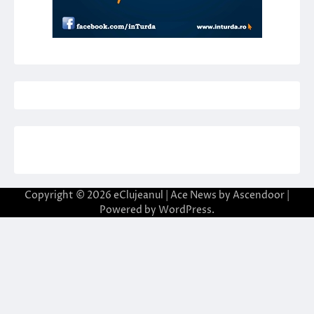
Copyright © 2026
eClujeanul
| Ace News by
Ascendoor
|
Powered by
WordPress
.