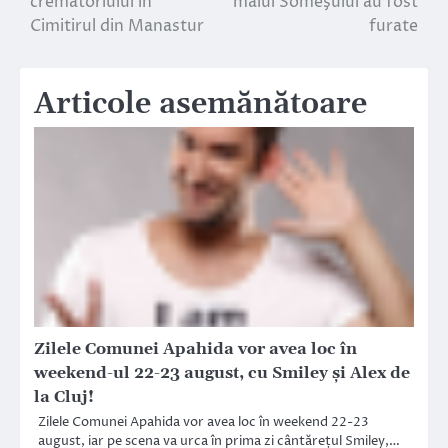
crematoriului in
malul Someşului au fost
Cimitirul din Manastur
furate
articole
Articole asemănătoare
Zilele Comunei Apahida vor avea loc în
weekend-ul 22-23 august, cu Smiley și Alex de
la Cluj!
Zilele Comunei Apahida vor avea loc în weekend 22-23
august, iar pe scena va urca în prima zi cântărețul Smiley,…