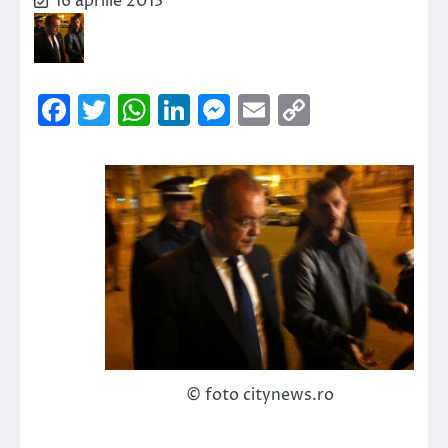
16 aprilie 2013
Facebook
Twitter
WhatsApp
LinkedIn
Messenger
Email
Copy
Link
© foto citynews.ro