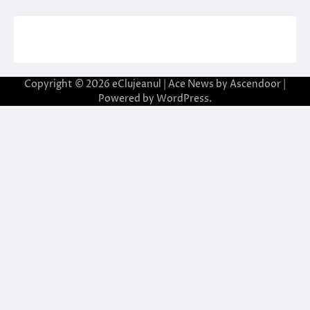
Copyright © 2026
eClujeanul
| Ace News by
Ascendoor
|
Powered by
WordPress
.