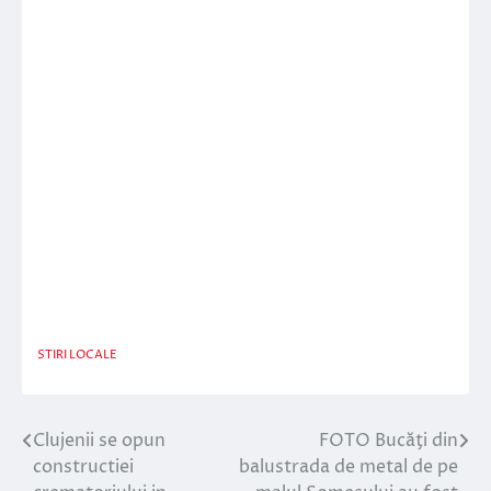
STIRI LOCALE
Clujenii se opun
FOTO Bucăţi din
Navigare
constructiei
balustrada de metal de pe
în