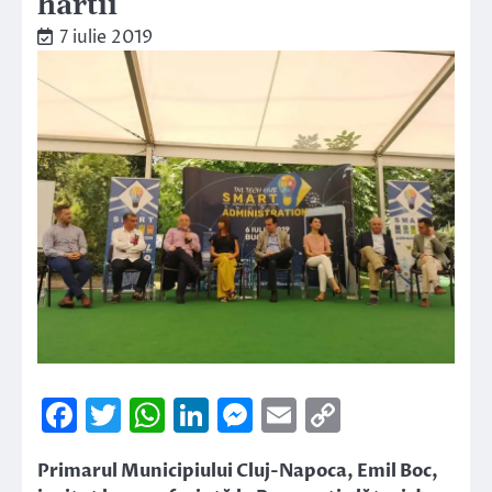
hârtii”
7 iulie 2019
Facebook
Twitter
WhatsApp
LinkedIn
Messenger
Email
Copy
Link
Primarul Municipiului Cluj-Napoca, Emil Boc,