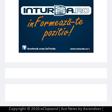
Copyright © 2026
eClujeanul
| Ace News by
Ascendoor
|