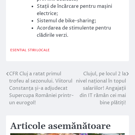
Stații de încărcare pentru mașini
electrice;
Sistemul de bike-sharing;
Acordarea de stimulente pentru
clădirile verzi.
ESENTIAL
STIRI LOCALE
CFR Cluj a ratat primul
Clujul, pe locul 2 la
Navigare
trofeu al sezonului. Viitorul
nivel național în topul
în
Constanța și-a adjudecat
salariilor! Angajații
Supercupa României printr-
din IT rămân cei mai
articole
un eurogol!
bine plătiți!
Articole asemănătoare