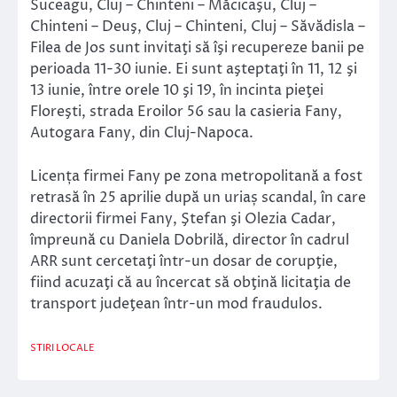
Suceagu, Cluj – Chinteni – Măcicaşu, Cluj –
Chinteni – Deuş, Cluj – Chinteni, Cluj – Săvădisla –
Filea de Jos sunt invitaţi să îşi recupereze banii pe
perioada 11-30 iunie. Ei sunt aşteptaţi în 11, 12 şi
13 iunie, între orele 10 şi 19, în incinta pieţei
Floreşti, strada Eroilor 56 sau la casieria Fany,
Autogara Fany, din Cluj-Napoca.
Licența firmei Fany pe zona metropolitană a fost
retrasă în 25 aprilie după un uriaș scandal, în care
directorii firmei Fany, Ştefan şi Olezia Cadar,
împreună cu Daniela Dobrilă, director în cadrul
ARR sunt cercetaţi într-un dosar de corupţie,
fiind acuzaţi că au încercat să obţină licitaţia de
transport judeţean într-un mod fraudulos.
STIRI LOCALE