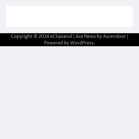
Copyright © 2026
eClujeanul
| Ace News by
Ascendoor
|
Powered by
WordPress
.