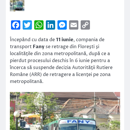
Facebook
Twitter
WhatsApp
LinkedIn
Messenger
Email
Copy
Link
Începând cu data de
11 iunie
, compania de
transport
Fany
se retrage din Floreşti şi
localităţile din zona metropolitană, după ce a
pierdut procesului deschis în 6 iunie pentru a
încerca să suspende decizia Autorităţii Rutiere
Române (ARR) de retragere a licenţei pe zona
metropolitană.