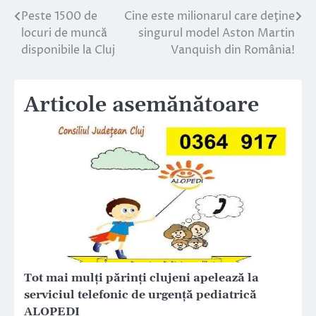
Peste 1500 de
Cine este milionarul care deţine
Navigare
locuri de muncă
singurul model Aston Martin
în
disponibile la Cluj
Vanquish din România!
articole
Articole asemănătoare
Tot mai mulți părinți clujeni apelează la
serviciul telefonic de urgență pediatrică
ALOPEDI