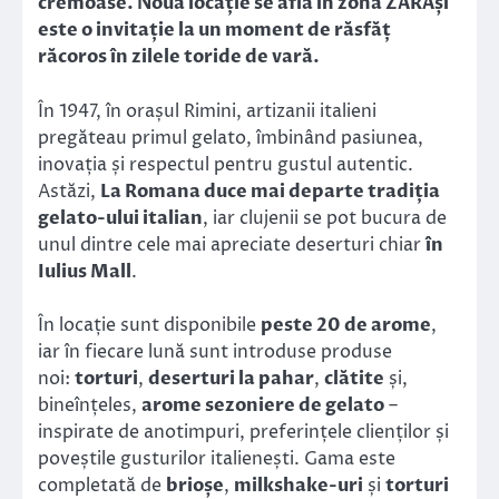
cremoase. Noua locație se află în zona ZARAși
este o invitație la un moment de răsfăț
răcoros în zilele toride de vară.
În 1947, în orașul Rimini, artizanii italieni
pregăteau primul gelato, îmbinând pasiunea,
inovația și respectul pentru gustul autentic.
Astăzi,
La Romana duce mai departe tradiția
gelato-ului italian
, iar clujenii se pot bucura de
unul dintre cele mai apreciate deserturi chiar
în
Iulius Mall
.
În locație sunt disponibile
peste 20 de arome
,
iar în fiecare lună sunt introduse produse
noi:
torturi
,
deserturi la pahar
,
clătite
și,
bineînțeles,
arome sezoniere de gelato
–
inspirate de anotimpuri, preferințele clienților și
poveștile gusturilor italienești. Gama este
completată de
brioșe
,
milkshake-uri
și
torturi