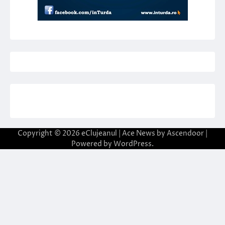
Copyright © 2026
eClujeanul
| Ace News by
Ascendoor
|
Powered by
WordPress
.