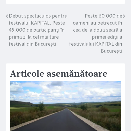
Debut spectaculos pentru
Peste 60 000 de
Navigare
festivalul KAPITAL. Peste
oameni au petrecut în
în
45.000 de participanți în
cea de-a doua seară a
prima zi la cel mai tare
primei ediții a
articole
festival din București
festivalului KAPITAL din
București
Articole asemănătoare