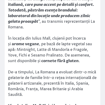
italiană, care pune accent pe detalii și confort.
Totodată, păstrăm esența brandului:
laboratorul din locație unde producem zilnic
gelato proaspăt
”, au transmis reprezentanții La
Romana.
În locația din Iulius Mall, clujenii pot încerca
și
arome vegane
, pe bază de lapte vegetal sau
apă: Mintnight, Latte di Mandorla e Fragole,
Yove, Fichi e Sesamo Pralinato. De asemenea,
sunt disponibile și
cornete fără gluten
.
De-a timpului, La Romana a evoluat dintr-o mică
gelaterie de familie într-o rețea internațională de
gelaterii artizanale, prezentă în Italia, Spania,
România, Franța, Marea Britanie şi Arabia
Saudită.