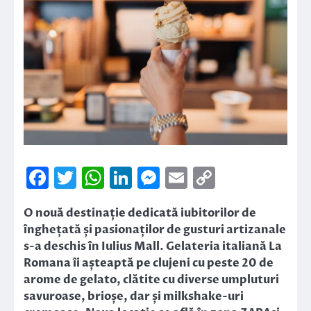
Facebook
Twitter
WhatsApp
LinkedIn
Messenger
Email
Copy
Link
O nouă destinație dedicată iubitorilor de
înghețată și pasionaților de gusturi artizanale
s-a deschis în Iulius Mall. Gelateria italiană La
Romana îi așteaptă pe clujeni cu peste 20 de
arome de gelato, clătite cu diverse umpluturi
savuroase, brioșe, dar și milkshake-uri