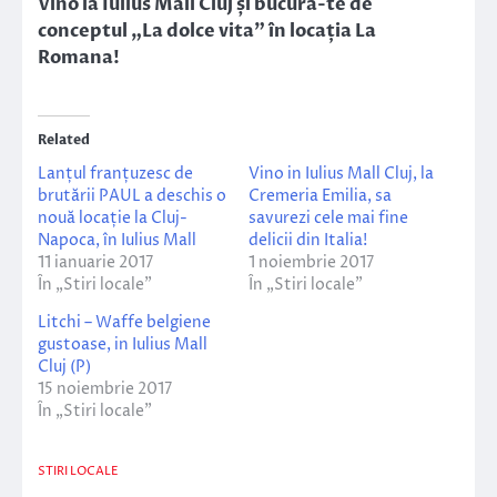
Vino la Iulius Mall Cluj și bucură-te de
conceptul „La dolce vita” în locația La
Romana!
Related
Lanțul franțuzesc de
Vino in Iulius Mall Cluj, la
brutării PAUL a deschis o
Cremeria Emilia, sa
nouă locație la Cluj-
savurezi cele mai fine
Napoca, în Iulius Mall
delicii din Italia!
11 ianuarie 2017
1 noiembrie 2017
În „Stiri locale”
În „Stiri locale”
Litchi – Waffe belgiene
gustoase, in Iulius Mall
Cluj (P)
15 noiembrie 2017
În „Stiri locale”
STIRI LOCALE