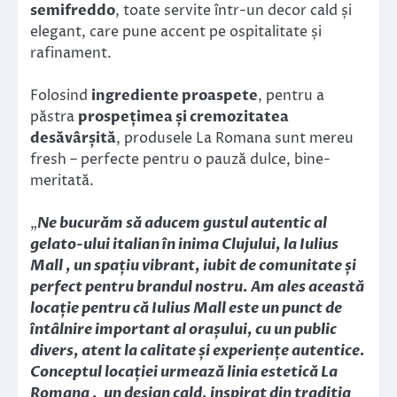
semifreddo
, toate servite într-un decor cald și
elegant, care pune accent pe ospitalitate și
rafinament.
Folosind
ingrediente proaspete
, pentru a
păstra
prospețimea și cremozitatea
desăvârșită
, produsele La Romana sunt mereu
fresh – perfecte pentru o pauză dulce, bine-
meritată.
„
Ne bucurăm să aducem gustul autentic al
gelato-ului italian în inima Clujului, la Iulius
Mall , un spațiu vibrant, iubit de comunitate și
perfect pentru brandul nostru. Am ales această
locație pentru că Iulius Mall este un punct de
întâlnire important al orașului, cu un public
divers, atent la calitate și experiențe autentice.
Conceptul locației urmează linia estetică La
Romana , un design cald, inspirat din tradiția