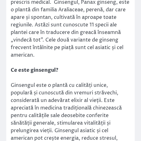
prescris medical. Ginsengul, Panax ginseng, este
o plantă din familia Araliaceae, perenă, dar care
apare și spontan, cultivată în aproape toate
regiunile. Astăzi sunt cunoscute 11 specii ale
plantei care în traducere din greacă înseamnă
„vindecă tot”. Cele două variante de ginseng
frecvent întâlnite pe piață sunt cel asiatic și cel
american.
Ce este ginsengul?
Ginsengul este o plantă cu calități unice,
populară și cunoscută din vremuri străvechi,
considerată un adevărat elixir al vieții. Este
apreciată în medicina tradițională chinezească
pentru calitățile sale deosebite conferite
sănătății generale, stimularea vitalității și
prelungirea vieții. Ginsengul asiatic și cel
american pot crește energia, reduce stresul,