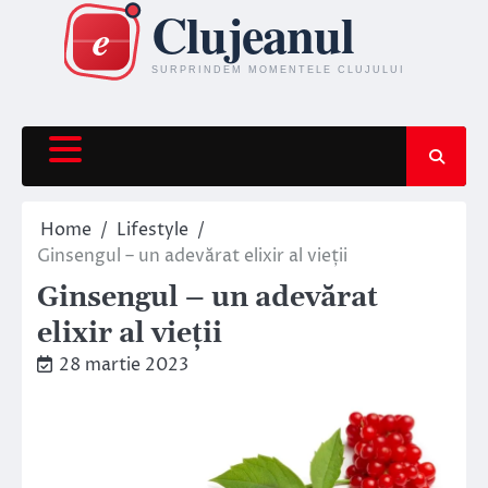
Skip
to
content
Home
Lifestyle
Ginsengul – un adevărat elixir al vieții
Ginsengul – un adevărat
elixir al vieții
28 martie 2023