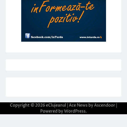
Copyright © 2026
eClujeanul
| Ace News by
Ascendoor
|
Powered by
WordPress
.