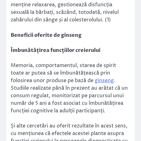
menține relaxarea, gestionează disfuncția
sexuală la bărbați, scăzând, totodată, nivelul
zahărului din sânge și al colesterolului. (1)
Beneficii oferite de ginseng
Îmbunătățirea funcțiilor creierului
Memoria, comportamentul, starea de spirit
toate ar putea să se îmbunătățească prin
folosirea unor produse pe bază de
ginseng
.
Studiile realizate până în prezent au arătat că un
consum regulat, monitorizat pe parcursul unui
număr de 5 ani a fost asociat cu îmbunătățirea
funcției cognitive la adulții participanți.
Și alte cercetări au oferit rezultate în acest sens,
cu mențiunea că efectele acestei plante asupra
funcției creierului la persoanele diagnosticate cu