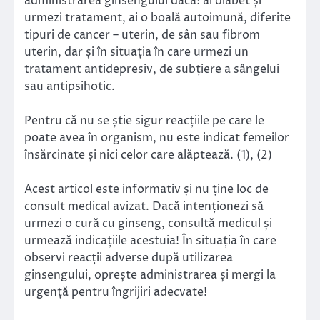
administrarea ginsengului dacă: ai diabet și
urmezi tratament, ai o boală autoimună, diferite
tipuri de cancer – uterin, de sân sau fibrom
uterin, dar și în situația în care urmezi un
tratament antidepresiv, de subțiere a sângelui
sau antipsihotic.
Pentru că nu se știe sigur reacțiile pe care le
poate avea în organism, nu este indicat femeilor
însărcinate și nici celor care alăptează. (1), (2)
Acest articol este informativ și nu ține loc de
consult medical avizat. Dacă intenționezi să
urmezi o cură cu ginseng, consultă medicul și
urmează indicațiile acestuia! În situația în care
observi reacții adverse după utilizarea
ginsengului, oprește administrarea și mergi la
urgență pentru îngrijiri adecvate!