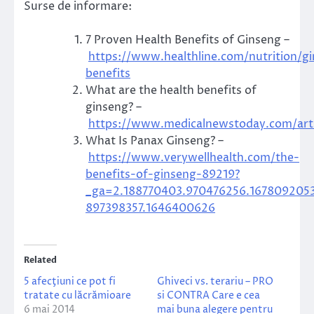
Surse de informare:
7 Proven Health Benefits of Ginseng –
https://www.healthline.com/nutrition/g
benefits
What are the health benefits of
ginseng? –
https://www.medicalnewstoday.com/art
What Is Panax Ginseng? –
https://www.verywellhealth.com/the-
benefits-of-ginseng-89219?
_ga=2.188770403.970476256.167809205
897398357.1646400626
Related
5 afecţiuni ce pot fi
Ghiveci vs. terariu – PRO
tratate cu lăcrămioare
si CONTRA Care e cea
6 mai 2014
mai buna alegere pentru