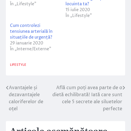
În „Lifestyle”
locuinta ta?
15 iulie 2020
În „Lifestyle”
Cum controlezi
tensiunea arterială în
situațiile de urgență?
29 ianuarie 2020
În „Interne/Externe”
LIFESTYLE
Avantajele și
Află cum poți avea parte de o
Navigare
dezavantajele
dietă echilibrată! Iată care sunt
în
caloriferelor de
cele 5 secrete ale siluetelor
oțel
perfecte
articole