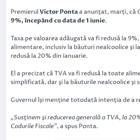
Link
Premierul
Victor Ponta
a anunţat, marți, că 
9%, începând cu data de 1 iunie
.
Taxa pe valoarea adăugată va fi redusă la 9%,
alimentare, inclusiv la băuturi nealcoolice şi l
redusă la 20% din ianuarie.
El a precizat că TVA va fi redusă la toate alim
simplificată, dar şi la băuturile nealcoolice şi 
Guvernul îşi menţine totodată intenţia de a 
„Susţinem şi reducerea generală a TVA, la 20%, 
Codurile Fiscale”
, a spus Ponta.