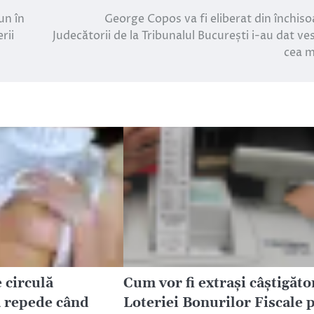
un în
George Copos va fi eliberat din închiso
rii
Judecătorii de la Tribunalul București i-au dat ve
cea 
 circulă
Cum vor fi extrași câștigăto
 repede când
Loteriei Bonurilor Fiscale 