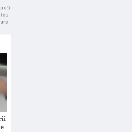
are!
stea
mare
rii
pe