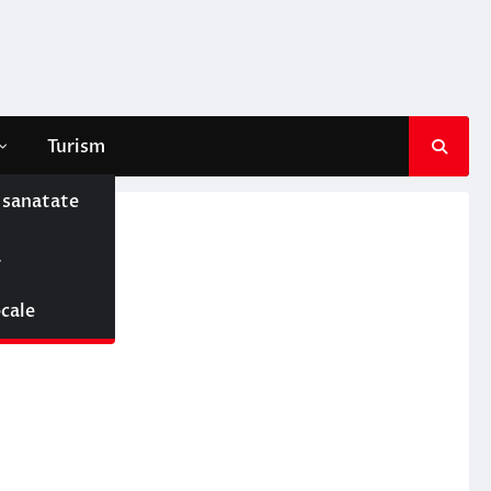
Turism
e sanatate
ă
a
ocale