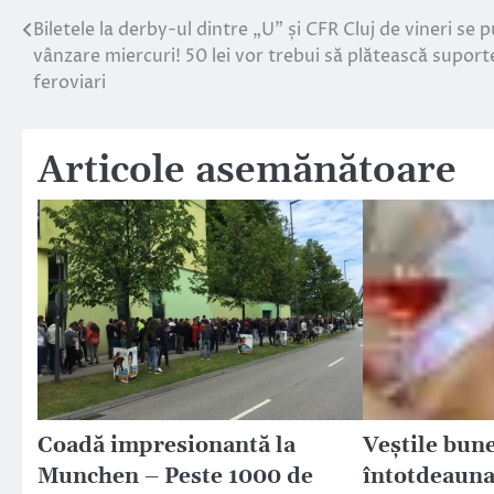
Biletele la derby-ul dintre „U” și CFR Cluj de vineri se p
Navigare
vânzare miercuri! 50 lei vor trebui să plătească suporte
în
feroviari
articole
Articole asemănătoare
Coadă impresionantă la
Veştile bune
Munchen – Peste 1000 de
întotdeauna