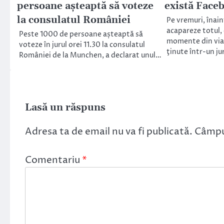
persoane așteaptă să voteze
există Face
la consulatul României
Pe vremuri, înain
acapareze totul,
Peste 1000 de persoane așteaptă să
momente din via
voteze în jurul orei 11.30 la consulatul
ţinute într-un j
României de la Munchen, a declarat unul…
Lasă un răspuns
Adresa ta de email nu va fi publicată.
Câmpur
Comentariu
*