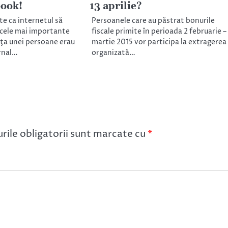
book!
13 aprilie?
te ca internetul să
Persoanele care au păstrat bonurile
 cele mai importante
fiscale primite în perioada 2 februarie –
ţa unei persoane erau
martie 2015 vor participa la extragerea
urnal…
organizată…
ile obligatorii sunt marcate cu
*