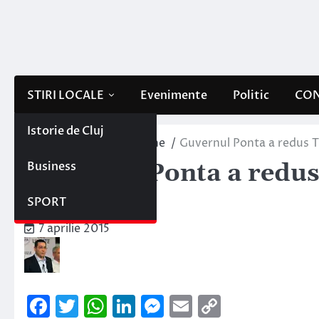
Skip
to
content
STIRI LOCALE
Evenimente
Politic
CON
Istorie de Cluj
Home
Interne/Externe
Guvernul Ponta a redus T
Business
Guvernul Ponta a redus
9%
SPORT
7 aprilie 2015
Facebook
Twitter
WhatsApp
LinkedIn
Messenger
Email
Copy