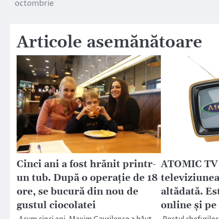
octombrie
în
articole
Articole asemănătoare
Cinci ani a fost hrănit printr-
ATOMIC TV s
un tub. După o operaţie de 18
televiziunea
ore, se bucură din nou de
altădată. Es
gustul ciocolatei
online și pe