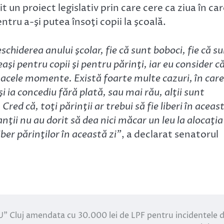
t un proiect legislativ prin care cere ca ziua în ca
entru a-şi putea însoţi copii la şcoală.
schiderea anului şcolar, fie că sunt boboci, fie că s
şi pentru copii şi pentru părinţi, iar eu consider că
n acele momente. Există foarte multe cazuri, în care
şi ia concediu fără plată, sau mai rău, alţii sunt
red că, toţi părinţii ar trebui să fie liberi în aceas
anţii nu au dorit să dea nici măcar un leu la alocaţia
ber părinţilor în această zi”
, a declarat senatorul
U” Cluj amendata cu 30.000 lei de LPF pentru incidentele d