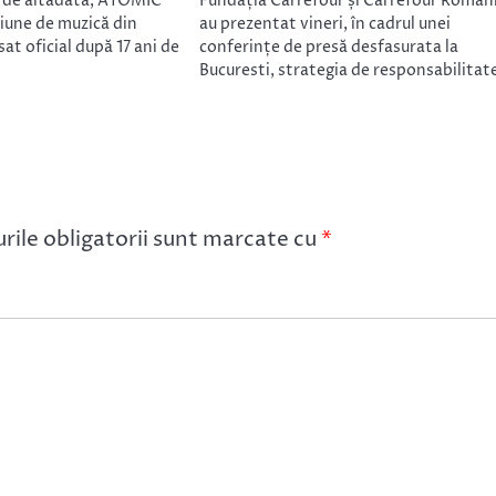
r de altădată, ATOMIC
Fundația Carrefour și Carrefour Român
ziune de muzică din
au prezentat vineri, în cadrul unei
at oficial după 17 ani de
conferințe de presă desfasurata la
Bucuresti, strategia de responsabilita
ile obligatorii sunt marcate cu
*