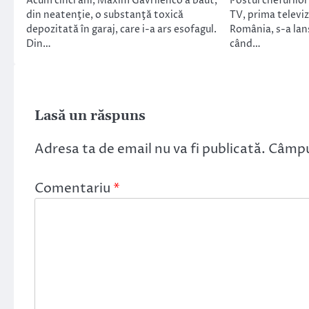
Acum cinci ani, Maxim Gavrilenco a băut,
Postul chefurilo
din neatenţie, o substanţă toxică
TV, prima televi
depozitată în garaj, care i-a ars esofagul.
România, s-a lans
Din…
când…
Lasă un răspuns
Adresa ta de email nu va fi publicată.
Câmpur
Comentariu
*