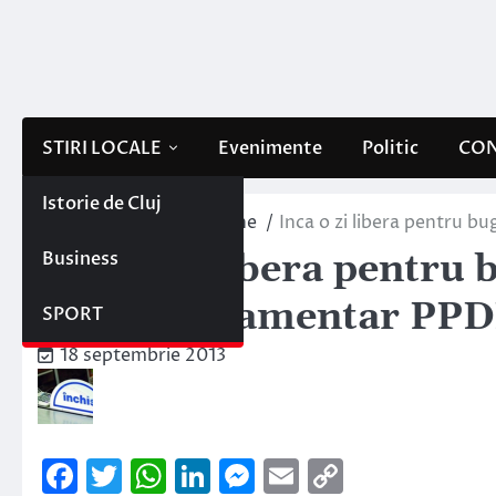
Skip
to
content
STIRI LOCALE
Evenimente
Politic
CON
Istorie de Cluj
Home
Interne/Externe
Inca o zi libera pentru 
Business
Inca o zi libera pentru
de un parlamentar PP
SPORT
18 septembrie 2013
Facebook
Twitter
WhatsApp
LinkedIn
Messenger
Email
Copy