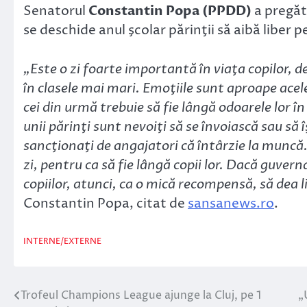
Senatorul
Constantin Popa (PPDD)
a pregăti
se deschide anul şcolar părinţii să aibă liber p
„Este o zi foarte importantă în viaţa copilor, de
în clasele mai mari. Emoţiile sunt aproape acelea
cei din urmă trebuie să fie lângă odoarele lor î
unii părinţi sunt nevoiţi să se învoiască sau să î
sancţionaţi de angajatori că întârzie la muncă. C
zi, pentru ca să fie lângă copii lor. Dacă guvern
copiilor, atunci, ca o mică recompensă, să dea li
Constantin Popa, citat de
sansanews.ro
.
INTERNE/EXTERNE
Trofeul Champions League ajunge la Cluj, pe 1
„
Navigare