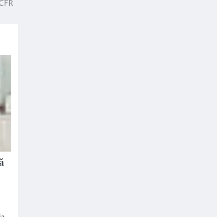
 CFR
ă