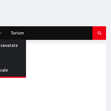
Turism
e sanatate
ă
ocale