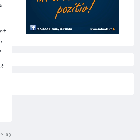
re
unt
,
,
tă
e la