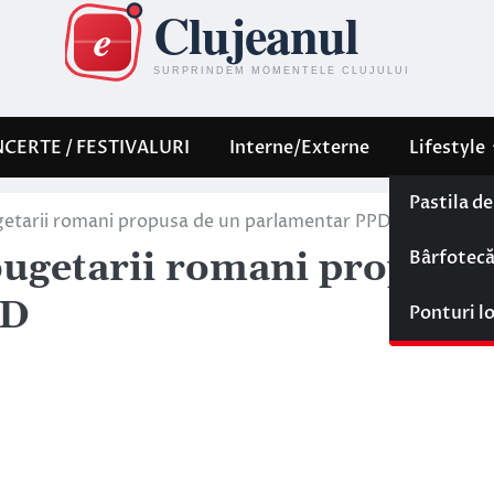
CERTE / FESTIVALURI
Interne/Externe
Lifestyle
Pastila d
bugetarii romani propusa de un parlamentar PPDD
Bârfotec
 bugetarii romani propusa
DD
Ponturi l