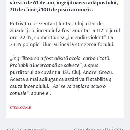
vârstă de 61 de ani, îngrijitoarea adăpostului,
20 de câini şi 100 de pisici au murit.
Potrivit reprezentanţilor ISU Cluj, citat de
ziuadecj.ro, incendiul a fost anunţat la 112 în jurul
orei 22.15, cu menţiunea „incendiu violent”. La
23.15 pompierii lucrau încă la stingerea focului.
„Îngrijitoarea a fost găsită acolo, carbonizată.
Probabil a încercat să se salveze”
, a spus
purtătorul de cuvânt al ISU Cluj, Andrei Grecu.
Acesta a mai adăugat că astăzi va fi stabilită şi
cauza incendiului.
„Azi se va deplasa acolo o
comisie”
, spune el.
STIRI LOCALE