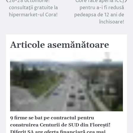
26-28 octombrie:
Gore face apel la ÎCCJ
Navigare
consultaţii gratuite la
pentru a-i fi redusă
în
hipermarket-ul Cora!
pedeapsa de 12 ani de
închisoare!
articole
Articole asemănătoare
9 firme se bat pe contractul pentru
construirea Centurii de SUD din Florești!
Diferit SA are oferta financiară cea mai