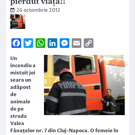
pierdut viaţa!!
26 octombrie 2012
Facebook
Twitter
WhatsApp
LinkedIn
Messenger
Email
Copy
Link
Un
incendiu a
mistuit joi
seara un
adăpost
de
animale
de pe
strada
Valea
Fânaţelor nr. 7 din Cluj-Napoca. O femeie în