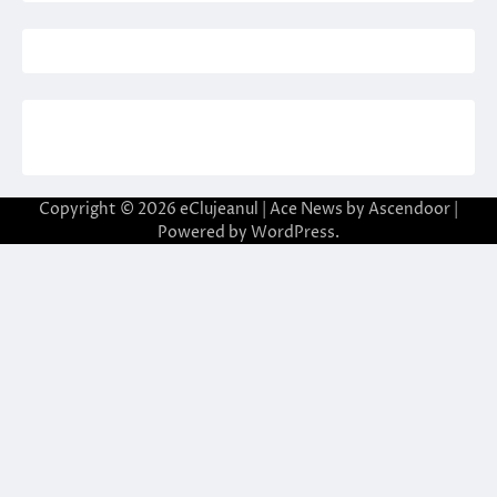
Copyright © 2026
eClujeanul
| Ace News by
Ascendoor
|
Powered by
WordPress
.