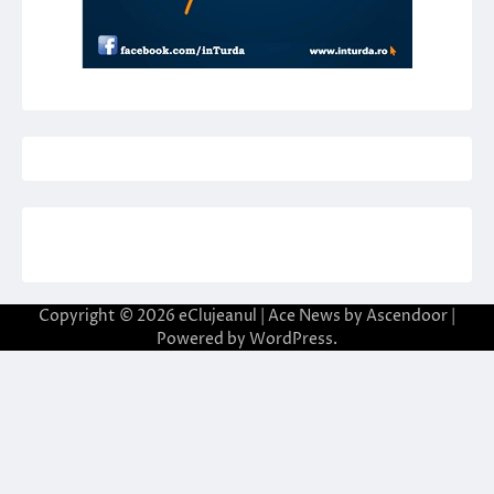
Copyright © 2026
eClujeanul
| Ace News by
Ascendoor
|
Powered by
WordPress
.