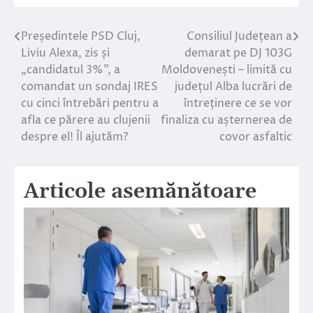
Președintele PSD Cluj,
Consiliul Județean a
Navigare
Liviu Alexa, zis și
demarat pe DJ 103G
în
„candidatul 3%”, a
Moldovenești – limită cu
comandat un sondaj IRES
județul Alba lucrări de
articole
cu cinci întrebări pentru a
întreținere ce se vor
afla ce părere au clujenii
finaliza cu așternerea de
despre el! Îl ajutăm?
covor asfaltic
Articole asemănătoare