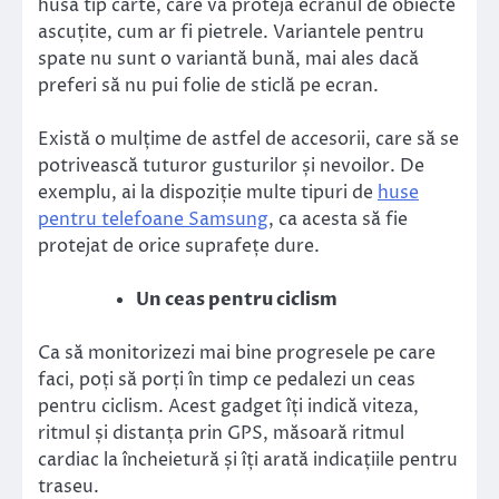
husă tip carte, care va proteja ecranul de obiecte
ascuțite, cum ar fi pietrele. Variantele pentru
spate nu sunt o variantă bună, mai ales dacă
preferi să nu pui folie de sticlă pe ecran.
Există o mulțime de astfel de accesorii, care să se
potrivească tuturor gusturilor și nevoilor. De
exemplu, ai la dispoziție multe tipuri de
huse
pentru telefoane Samsung
, ca acesta să fie
protejat de orice suprafețe dure.
Un ceas pentru ciclism
Ca să monitorizezi mai bine progresele pe care
faci, poți să porți în timp ce pedalezi un ceas
pentru ciclism. Acest gadget îți indică viteza,
ritmul și distanța prin GPS, măsoară ritmul
cardiac la încheietură și îți arată indicațiile pentru
traseu.