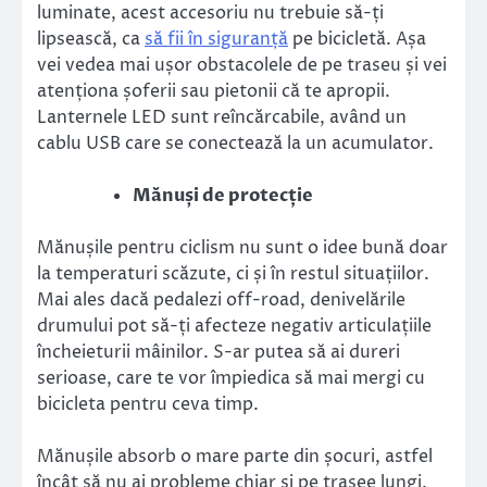
luminate, acest accesoriu nu trebuie să-ți
lipsească, ca
să fii în siguranță
pe bicicletă. Așa
vei vedea mai ușor obstacolele de pe traseu și vei
atenționa șoferii sau pietonii că te apropii.
Lanternele LED sunt reîncărcabile, având un
cablu USB care se conectează la un acumulator.
Mănuși de protecție
Mănușile pentru ciclism nu sunt o idee bună doar
la temperaturi scăzute, ci și în restul situațiilor.
Mai ales dacă pedalezi off-road, denivelările
drumului pot să-ți afecteze negativ articulațiile
încheieturii mâinilor. S-ar putea să ai dureri
serioase, care te vor împiedica să mai mergi cu
bicicleta pentru ceva timp.
Mănușile absorb o mare parte din șocuri, astfel
încât să nu ai probleme chiar și pe trasee lungi.