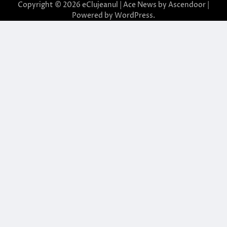
Copyright © 2026
eClujeanul
| Ace News by
Ascendoor
|
Powered by
WordPress
.