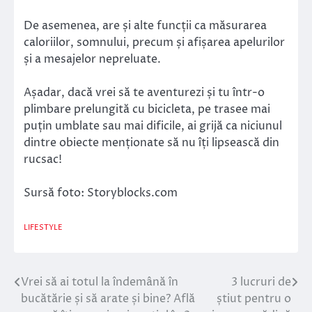
De asemenea, are și alte funcții ca măsurarea
caloriilor, somnului, precum și afișarea apelurilor
și a mesajelor nepreluate.
Așadar, dacă vrei să te aventurezi și tu într-o
plimbare prelungită cu bicicleta, pe trasee mai
puțin umblate sau mai dificile, ai grijă ca niciunul
dintre obiecte menționate să nu îți lipsească din
rucsac!
Sursă foto: Storyblocks.com
LIFESTYLE
Vrei să ai totul la îndemână în
3 lucruri de
Navigare
bucătărie și să arate și bine? Află
știut pentru o
în