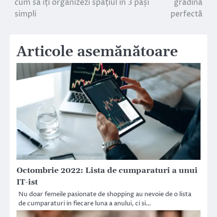
cum să îți organizezi spațiul în 3 pași
grădină
simpli
perfectă
articole
Articole asemănătoare
Octombrie 2022: Lista de cumparaturi a unui
IT-ist
Nu doar femeile pasionate de shopping au nevoie de o lista
de cumparaturi in fiecare luna a anului, ci si…