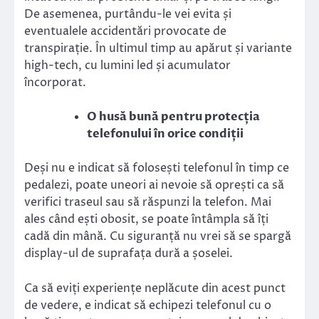
De asemenea, purtându-le vei evita și
eventualele accidentări provocate de
transpirație. În ultimul timp au apărut și variante
high-tech, cu lumini led și acumulator
încorporat.
O husă bună pentru protecția
telefonului în orice condiții
Deși nu e indicat să folosești telefonul în timp ce
pedalezi, poate uneori ai nevoie să oprești ca să
verifici traseul sau să răspunzi la telefon. Mai
ales când ești obosit, se poate întâmpla să îți
cadă din mână. Cu siguranță nu vrei să se spargă
display-ul de suprafața dură a șoselei.
Ca să eviți experiențe neplăcute din acest punct
de vedere, e indicat să echipezi telefonul cu o