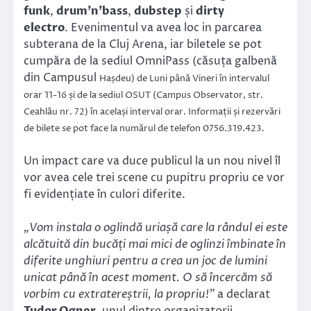
funk
,
drum’n’bass
,
dubstep
și
dirty
electro
. Evenimentul va avea loc in parcarea
subterana de la Cluj Arena, iar biletele se pot
cumpăra de la sediul OmniPass (căsuța galbenă
din Campusul
Hașdeu) de Luni până Vineri în intervalul
orar 11-16 și de la sediul OSUT (Campus Observator, str.
Ceahlău nr. 72) în același interval orar. Informații și rezervări
de bilete se pot face la numărul de telefon 0756.319.423
.
Un impact care va duce publicul la un nou nivel îl
vor avea cele trei scene cu pupitru propriu ce vor
fi evidențiate în culori diferite.
„Vom instala o oglindă uriașă care la rândul ei este
alcătuită din bucăți mai mici de oglinzi îmbinate în
diferite unghiuri pentru a crea un joc de lumini
unicat până în acest moment. O să încercăm să
vorbim cu extratereștrii, la propriu!”
a declarat