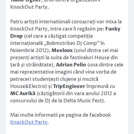
Tudor Ogner
, unul dintre organizatorii
KnockOut Party.
Patru artiști internationali consacrați vor mixa la
KnockOut Party, intre care îi regăsim pe:
Funky
Drop
(cel care a câștigat competiția
internațională „Bobmstrikes DJ Comp” în
Noiembrie 2012),
Meeloox
(unul dintre cei mai
prezenți artiști la suita de festivaluri House din
țară și străinătate),
Adrian Pelin
(una dintre cele
mai reprezentative imagini când vine vorba de
petreceri studențești clujene și muzică
House&Electro) și
TripEngineer
împreună cu
MC Aurikă
(câștigătorii din vara anului 2012 a
concursului de DJ de la Delta Music Fest).
Mai multe informatii pe pagina de facebook
KnockOut Party
.