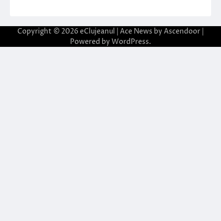
Copyright © 2026
eClujeanul
| Ace News by
Ascendoor
|
Powered by
WordPress
.