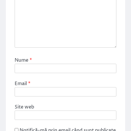
Nume
*
Email
*
Site web
Notifică-mă prin email când sunt publicate