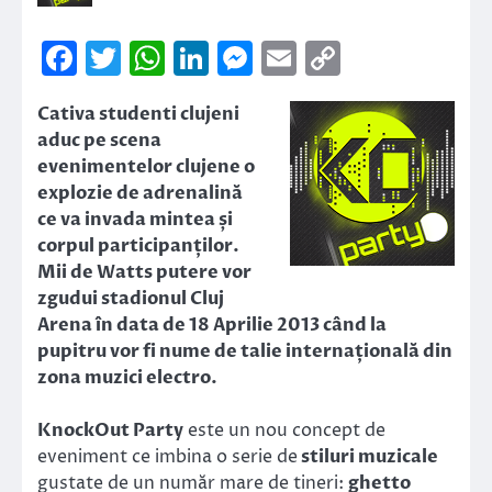
Facebook
Twitter
WhatsApp
LinkedIn
Messenger
Email
Copy
Link
Cativa studenti clujeni
aduc pe scena
evenimentelor clujene o
explozie de adrenalină
ce va invada mintea și
corpul participanților.
Mii de Watts putere vor
zgudui stadionul Cluj
Arena în data de 18 Aprilie 2013 când la
pupitru vor fi nume de talie internațională din
zona muzici electro.
KnockOut Party
este un nou concept de
eveniment ce imbina o serie de
stiluri muzicale
gustate de un număr mare de tineri:
ghetto