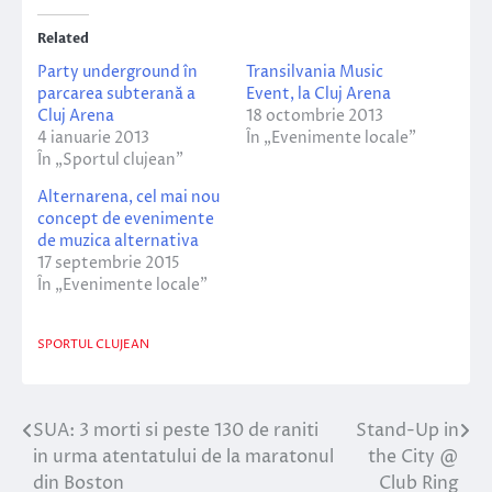
Related
Party underground în
Transilvania Music
parcarea subterană a
Event, la Cluj Arena
Cluj Arena
18 octombrie 2013
4 ianuarie 2013
În „Evenimente locale”
În „Sportul clujean”
Alternarena, cel mai nou
concept de evenimente
de muzica alternativa
17 septembrie 2015
În „Evenimente locale”
SPORTUL CLUJEAN
SUA: 3 morti si peste 130 de raniti
Stand-Up in
Navigare
in urma atentatului de la maratonul
the City @
în
din Boston
Club Ring