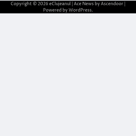
Copyright © 2026
eClujeanul
| Ace News by
Ascendoor
|
Powered by
WordPress
.