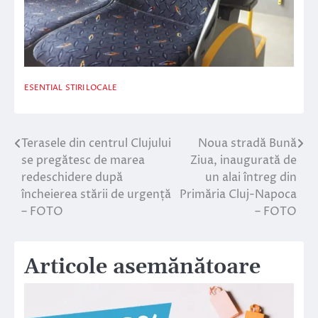
ESENTIAL
STIRI LOCALE
Terasele din centrul Clujului
Noua stradă Bună
Navigare
se pregătesc de marea
Ziua, inaugurată de
în
redeschidere după
un alai întreg din
încheierea stării de urgență
Primăria Cluj-Napoca
articole
– FOTO
– FOTO
Articole asemănătoare