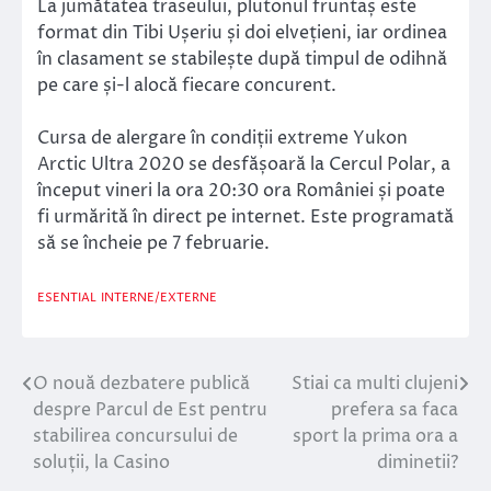
La jumătatea traseului, plutonul fruntaș este
format din Tibi Ușeriu și doi elvețieni, iar ordinea
în clasament se stabilește după timpul de odihnă
pe care și-l alocă fiecare concurent.
Cursa de alergare în condiții extreme Yukon
Arctic Ultra 2020 se desfășoară la Cercul Polar, a
început vineri la ora 20:30 ora României și poate
fi urmărită în direct pe internet. Este programată
să se încheie pe 7 februarie.
ESENTIAL
INTERNE/EXTERNE
O nouă dezbatere publică
Stiai ca multi clujeni
Navigare
despre Parcul de Est pentru
prefera sa faca
în
stabilirea concursului de
sport la prima ora a
soluții, la Casino
diminetii?
articole