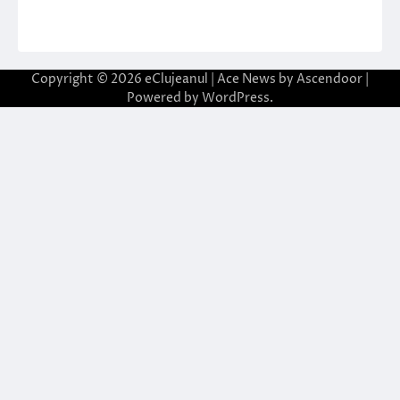
Copyright © 2026
eClujeanul
| Ace News by
Ascendoor
|
Powered by
WordPress
.