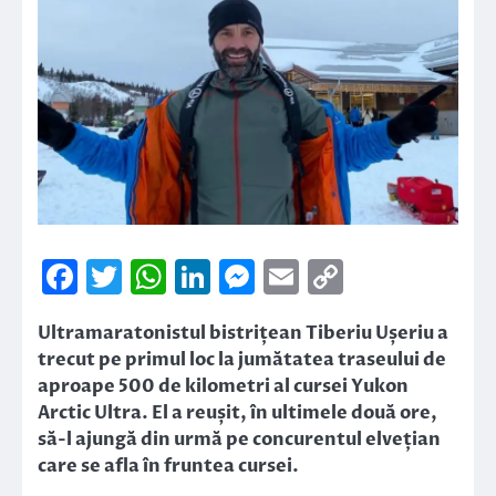
Facebook
Twitter
WhatsApp
LinkedIn
Messenger
Email
Copy
Link
Ultramaratonistul bistrițean Tiberiu Ușeriu a
trecut pe primul loc la jumătatea traseului de
aproape 500 de kilometri al cursei Yukon
Arctic Ultra. El a reușit, în ultimele două ore,
să-l ajungă din urmă pe concurentul elvețian
care se afla în fruntea cursei.