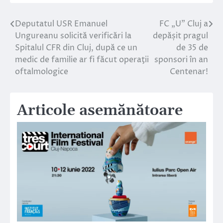
Deputatul USR Emanuel
FC „U” Cluj a
Navigare
Ungureanu solicită verificări la
depășit pragul
în
Spitalul CFR din Cluj, după ce un
de 35 de
medic de familie ar fi făcut operaţii
sponsori în an
articole
oftalmologice
Centenar!
Articole asemănătoare