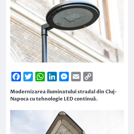
Facebook
Twitter
WhatsApp
LinkedIn
Messenger
Email
Copy
Link
Modernizarea iluminatului stradal din Cluj-
Napoca cu tehnologie LED continuă.