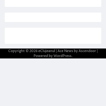
Copyright © 2026
eClujeanul
| Ace News by
Ascendoor
|
Powered by
WordPress
.