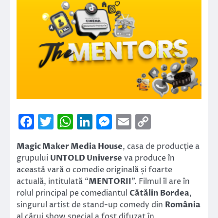
Facebook
Twitter
WhatsApp
LinkedIn
Messenger
Email
Copy
Link
Magic Maker Media House
, casa de producție a
grupului
UNTOLD Universe
va produce în
această vară o comedie originală și foarte
actuală, intitulată “
MENTORII
”. Filmul îl are în
rolul principal pe comediantul
Cătălin Bordea
,
singurul artist de stand-up comedy din
România
al cărui show special a fost difuzat în