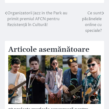
Organizatorii Jazz in the Park au
Ce sunt
Navigare
primit premiul AFCN pentru
păcănelele
în
Rezistență în Cultură!
online cu
speciale?
articole
Articole asemănătoare