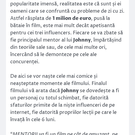
popularitate imensă, realitatea este că sunt și ei
oameni care se confruntă cu probleme de zi cu zi.
Astfel răsplata de
1 milion de euro
, pusă la
bătaie în film, este mai mult decât apetisantă
pentru cei trei influencers. Fiecare se va zbate să
fie principalul mentor al lui
Johnny
, împărtășind
din teoriile sale sau, de cele mai multe ori,
încercând să le demonteze pe cele ale
concurenței.
De aici se vor naște cele mai comice și
neașteptate momente ale filmului. Finalul
filmului vă arata dacă
Johnny
se dovedește a fi
un personaj cu totul schimbat, fie datorită
sfaturilor primite de la niște influenceri de pe
internet, fie datorită propriilor lecții pe care le
învață în cele 6 luni.
“
MENTORII va fi un film pe cât de amuzant, pe