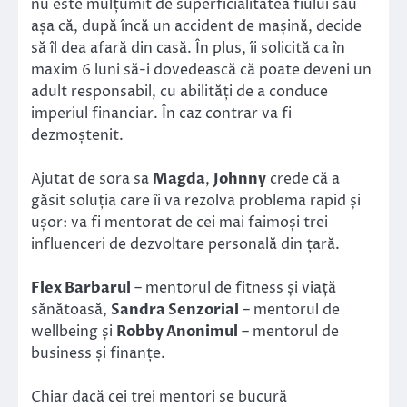
nu este mulțumit de superficialitatea fiului său
așa că, după încă un accident de mașină, decide
să îl dea afară din casă. În plus, îi solicită ca în
maxim 6 luni să-i dovedească că poate deveni un
adult responsabil, cu abilități de a conduce
imperiul financiar. În caz contrar va fi
dezmoștenit.
Ajutat de sora sa
Magda
,
Johnny
crede că a
găsit soluția care îi va rezolva problema rapid și
ușor: va fi mentorat de cei mai faimoși trei
influenceri de dezvoltare personală din țară.
Flex Barbarul
– mentorul de fitness și viață
sănătoasă,
Sandra Senzorial
– mentorul de
wellbeing și
Robby Anonimul
– mentorul de
business și finanțe.
Chiar dacă cei trei mentori se bucură