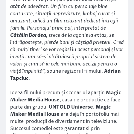
atât de adevărat. Un film cu personaje bine
conturate, situații neprevăzute, limbaj curat și
amuzant, adică un film relaxant dedicat întregii
familii. Personajul principal, interpretat de
Cătălin Bordea
, trece de la agonie la extaz, se
îndrăgostește, pierde bani și câștigă prieteni. Cred
că mulți tineri se vor regăsi în acest personaj și vor
învață cum să-și alcătuiască propriul sistem de
valori și cum să ia cele mai bune decizii pentru o
viață împlinită
”, spune regizorul filmului,
Adrian
Tapciuc
.
Ideea filmului precum și scenariul aparțin
Magic
Maker Media House
, casa de producție ce face
parte din grupul
UNTOLD Universe
.
Magic
Maker Media House
are deja în portofoliu mai
multe producții de divertisment în televiziune.
Succesul comediei este garantat și prin