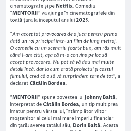
cinematografe și pe
Netflix
. Comedia
“
MENTORII
” va ajunge în cinematografele din
toată țara la începutul anului
2025
.
“
Am acceptat provocarea de a juca pentru prima
dată un rol principal într-un film de lung metraj.
O comedie cu un scenariu foarte bun, am râs mult
când l-am citit, așa că m-a convins pe loc să
accept provocarea. Nu pot să vă dau mai multe
detalii încă, dar la cum arată proiectul și castul
filmului, cred că o să vă surprindem tare de tot
”, a
declarat
Cătălin Bordea
.
“
MENTORII
” spune povestea lui
Johnny Baltă
,
interpretat de
Cătălin Bordea
, un tip mult prea
imatur pentru vârsta lui, întâmplător viitor
moștenitor al celui mai mare imperiu financiar
din țară: averea tatălui său,
Dorin Baltă
. Acesta