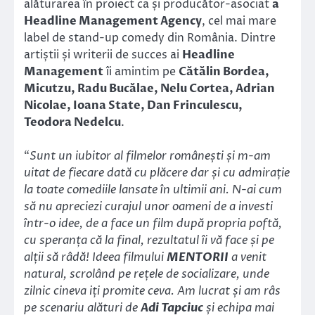
alăturarea în proiect ca și producător-asociat
a
Headline Management Agency
, cel mai mare
label de stand-up comedy din România. Dintre
artiștii și writerii de succes ai
Headline
Management
îi amintim pe
Cătălin Bordea,
Micutzu, Radu Bucălae, Nelu Cortea, Adrian
Nicolae, Ioana State, Dan Frinculescu,
Teodora Nedelcu
.
“
Sunt un iubitor al filmelor românești și m-am
uitat de fiecare dată cu plăcere dar și cu admirație
la toate comediile lansate în ultimii ani. N-ai cum
să nu apreciezi curajul unor oameni de a investi
într-o idee, de a face un film după propria poftă,
cu speranța că la final, rezultatul îi vă face și pe
alții să râdă! Ideea filmului
MENTORII
a venit
natural, scrolând pe rețele de socializare, unde
zilnic cineva iți promite ceva. Am lucrat și am râs
pe scenariu alături de
Adi Tapciuc
și echipa mai