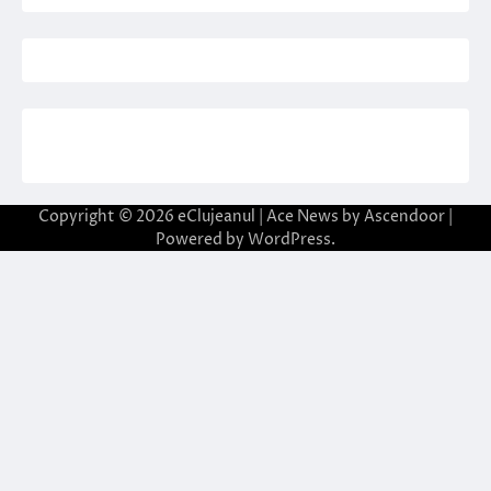
Copyright © 2026
eClujeanul
| Ace News by
Ascendoor
|
Powered by
WordPress
.