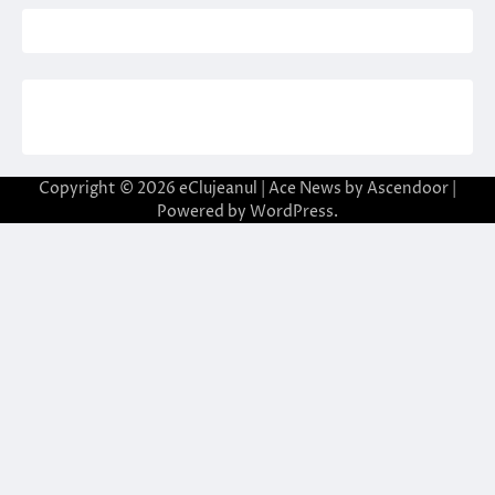
Copyright © 2026
eClujeanul
| Ace News by
Ascendoor
|
Powered by
WordPress
.