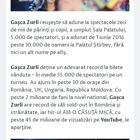
Gașca Zurli
reuşeşte să adune la spectacole zeci
de mii de părinţi şi copii, a umplut Sala Palatului,
5.000 de spectatori, şi a adunat de 1 iunie 2016
peste 10.000 de oameni la Palatul Știrbey, fără
nici un alt nume pe afiş.
Gașca Zurli
deține un adevarat record la bilete
vândute – în medie 55.000 de spectatori pe un
turneu. Au ajuns în peste 30 de oraşe din
România, UK, Ungaria, Republica Moldova. Cu
peste 2 milioane de fani la nivel national,
Gașca
Zurli
are record de săli sold-out în România şi
străinătate, iar hit-ul AM O CĂSUŢĂ MICĂ, cu
peste 45 de milioane de vizualizări pe
YouTube
, le
aparţine.