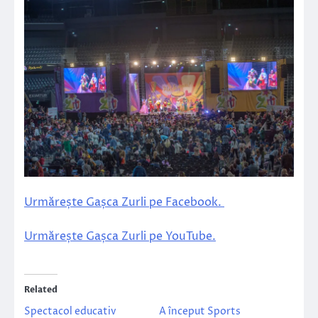
Urmărește Gașca Zurli pe Facebook.
Urmărește Gașca Zurli pe YouTube.
Related
Spectacol educativ
A început Sports