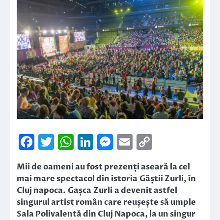
Facebook
Twitter
WhatsApp
LinkedIn
Messenger
Email
Copy
Link
Mii de oameni au fost prezenți aseară la cel
mai mare spectacol din istoria Găștii Zurli, în
Cluj napoca. Gașca Zurli a devenit astfel
singurul artist român care reușește să umple
Sala Polivalentă din Cluj Napoca, la un singur