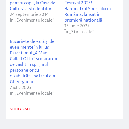
pentru copii, la Casa de
Festival 2025!
Cultură a Studenţilor
Barometrul Sportului în
24 septembrie 2014
România, lansat în
În „Evenimente locale”
premieră națională
13 iunie 2025
În „Stiri locale”
Bucură-te de vară și de
evenimente în Iulius
Parc: filmul „A Man
Called Otto” și maraton
de vâslit în sprijinul
persoanelor cu
dizabilități, pe lacul din
Gheorgheni
7 iulie 2023
În „Evenimente locale”
STIRI LOCALE