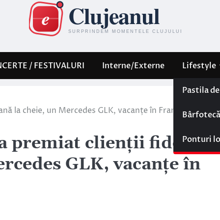
CERTE / FESTIVALURI
Interne/Externe
Lifestyle
Pastila d
abană la cheie, un Mercedes GLK, vacanțe în Franța și alte
Bârfotec
 premiat clienții fideli cu
Ponturi l
ercedes GLK, vacanțe în