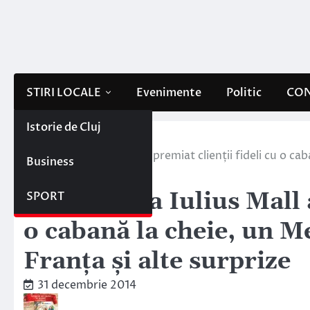
Skip
to
content
STIRI LOCALE
Evenimente
Politic
CON
Istorie de Cluj
Home
Stiri locale
Moșul de la Iulius Mall a premiat clienții fideli cu o c
Business
surprize
Moșul de la Iulius Mall a
SPORT
o cabană la cheie, un M
Franța și alte surprize
31 decembrie 2014