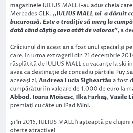
magazinele IULIUS MALL i-au adus cheia care 
Mercedes GLK.
„IULIUS MALL mi-a dăruit ce
bucuroasă. Este o tradiţie să merg la cump
dată când câştig ceva atât de valoros”
, a d
Crăciunul din acest an a fost unul special şi p
care, în urma extragerii din 21 decembrie 201
răsplătită de IULIUS MALL cu vacanţe la ski în
avea ca destinaţie de concediu pârtiile Puy Sai
aceeaşi zi,
Andreea Lucia Sigheartău
a fost 
cumpărături în valoare de 1.000 de euro la m
Abbod
,
Ioana Moisesc
,
Ilka Farkaş
,
Vasile L
premiaţi cu câte un iPad Mini.
Şi în 2015, IULIUS MALL îi aşteaptă pe clujeni
oferte atractive!