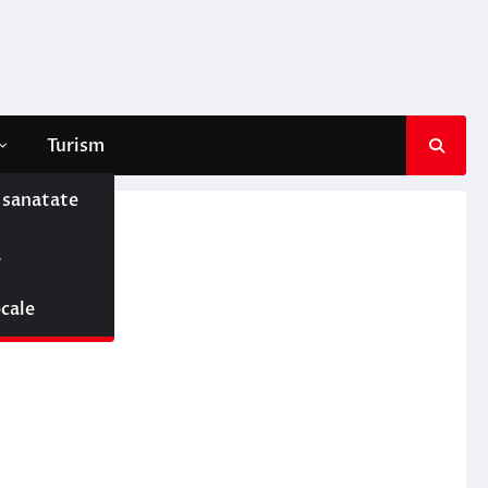
Turism
e sanatate
ă
ocale