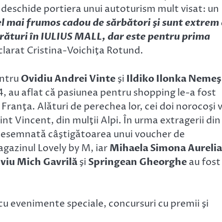
deschide portiera unui autoturism mult visat: un
l mai frumos cadou de sărbători şi sunt extrem
ărături în IULIUS MALL, dar este pentru prima
eclarat Cristina-Voichiţa Rotund.
entru
Ovidiu Andrei Vinte
şi
Ildiko Ilonka Nemeş
4, au aflat că pasiunea pentru shopping le-a fost
 Franţa. Alături de perechea lor, cei doi norocoşi 
nt Vincent, din mulţii Alpi. În urma extragerii din
desemnată câştigătoarea unui voucher de
agazinul Lovely by M, iar
Mihaela Simona Aurelia
iviu Mich Gavrilă
şi
Springean Gheorghe
au fost
 cu evenimente speciale, concursuri cu premii şi