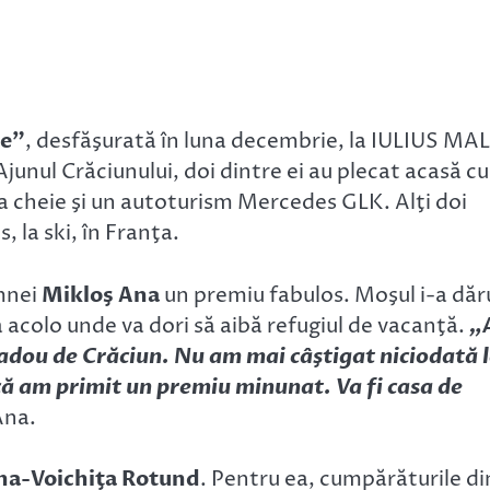
te”
, desfăşurată în luna decembrie, la IULIUS MA
Ajunul Crăciunului, doi dintre ei au plecat acasă cu
la cheie şi un autoturism Mercedes GLK. Alţi doi
, la ski, în Franţa.
mnei
Mikloş Ana
un premiu fabulos. Moşul i-a dăr
 acolo unde va dori să aibă refugiul de vacanţă.
„
adou de Crăciun. Nu am mai câştigat niciodată 
că am primit un premiu minunat. Va fi casa de
Ana.
ina-Voichiţa Rotund
. Pentru ea, cumpărăturile di