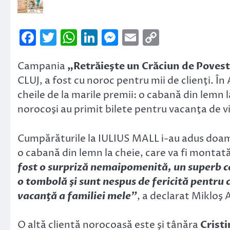
Facebook
Twitter
WhatsApp
LinkedIn
Messenger
Email
Copy
Link
Campania
„Retrăieşte un Crăciun de Poves
CLUJ, a fost cu noroc pentru mii de clienţi. În 
cheile de la marile premii: o cabană din lemn 
norocoşi au primit bilete pentru vacanţa de vis
Cumpărăturile la IULIUS MALL i-au adus doa
o cabană din lemn la cheie, care va fi montată
fost o surpriză nemaipomenită, un superb c
o tombolă şi sunt nespus de fericită pentru 
vacanţă a familiei mele”
, a declarat Mikloş 
O altă clientă norocoasă este şi tânăra
Crist