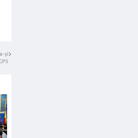
a-și
 GPS