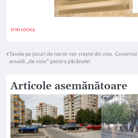
STIRI LOCALE
Taxele pe jocuri de noroc vor crește din nou. Guvernu
Navigare
anuală „de viciu” pentru păcănele!
în
articole
Articole asemănătoare