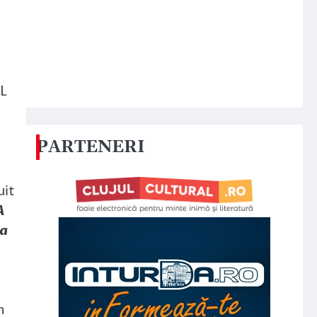
LL
PARTENERI
uit
A
la
n