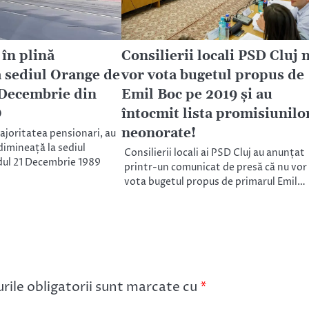
în plină
Consilierii locali PSD Cluj 
 sediul Orange de
vor vota bugetul propus de
 Decembrie din
Emil Boc pe 2019 și au
O
întocmit lista promisiunilo
neonorate!
majoritatea pensionari, au
dimineață la sediul
Consilierii locali ai PSD Cluj au anunțat
dul 21 Decembrie 1989
printr-un comunicat de presă că nu vor
vota bugetul propus de primarul Emil…
ile obligatorii sunt marcate cu
*