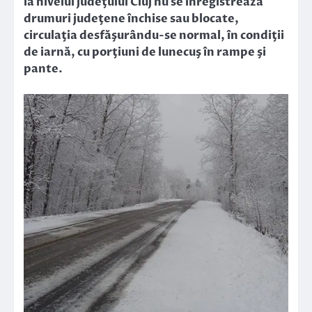
la nivelul judeţului Cluj nu se înregistrează
drumuri judeţene închise sau blocate,
circulaţia desfăşurându-se normal, în condiţii
de iarnă, cu porţiuni de lunecuş în rampe şi
pante.