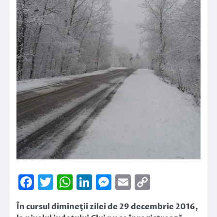
Facebook
Twitter
WhatsApp
LinkedIn
Messenger
Email
Copy
Link
În cursul dimineţii zilei de 29 decembrie 2016,