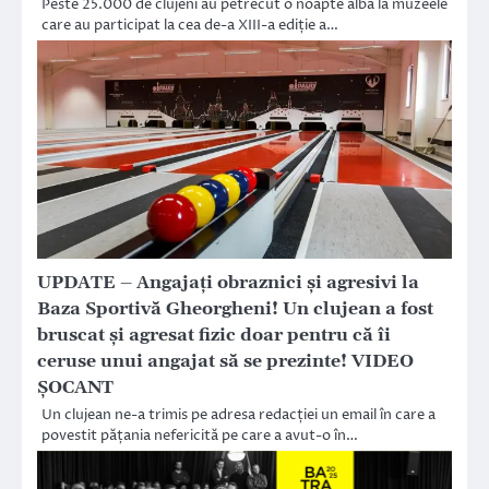
Peste 25.000 de clujeni au petrecut o noapte albă la muzeele
care au participat la cea de-a XIII-a ediție a…
UPDATE – Angajați obraznici și agresivi la
Baza Sportivă Gheorgheni! Un clujean a fost
bruscat și agresat fizic doar pentru că îi
ceruse unui angajat să se prezinte! VIDEO
ȘOCANT
Un clujean ne-a trimis pe adresa redacției un email în care a
povestit pățania nefericită pe care a avut-o în…