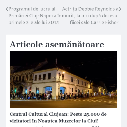
Programul de lucru al
Actrița Debbie Reynolds a
Navigare
Primăriei Cluj-Napoca în
murit, la o zi după decesul
în
primele zile ale lui 2017!
fiicei sale Carrie Fisher
articole
Articole asemănătoare
Centrul Cultural Clujean: Peste 25.000 de
vizitatori în Noaptea Muzeelor la Cluj!