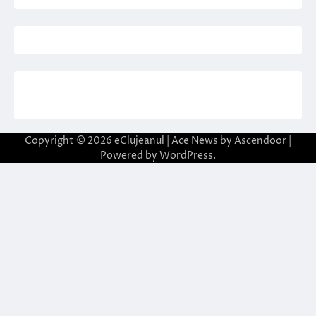
Copyright © 2026
eClujeanul
| Ace News by
Ascendoor
|
Powered by
WordPress
.