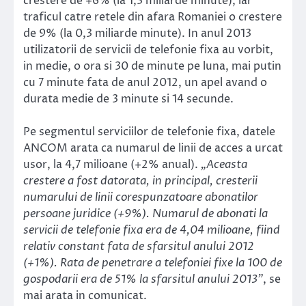
crestere de +6% (la 1,3 miliarde minute), iar
traficul catre retele din afara Romaniei o crestere
de 9% (la 0,3 miliarde minute). In anul 2013
utilizatorii de servicii de telefonie fixa au vorbit,
in medie, o ora si 30 de minute pe luna, mai putin
cu 7 minute fata de anul 2012, un apel avand o
durata medie de 3 minute si 14 secunde.
Pe segmentul serviciilor de telefonie fixa, datele
ANCOM arata ca numarul de linii de acces a urcat
usor, la 4,7 milioane (+2% anual).
„Aceasta
crestere a fost datorata, in principal, cresterii
numarului de linii corespunzatoare abonatilor
persoane juridice (+9%). Numarul de abonati la
servicii de telefonie fixa era de 4,04 milioane, fiind
relativ constant fata de sfarsitul anului 2012
(+1%). Rata de penetrare a telefoniei fixe la 100 de
gospodarii era de 51% la sfarsitul anului 2013”
, se
mai arata in comunicat.