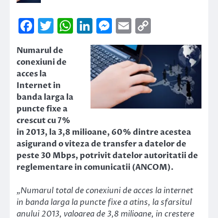
Facebook
Twitter
WhatsApp
LinkedIn
Messenger
Email
Copy
Link
Numarul de
conexiuni de
acces la
Internet in
banda larga la
puncte fixe a
crescut cu 7%
in 2013, la 3,8 milioane, 60% dintre acestea
asigurand o viteza de transfer a datelor de
peste 30 Mbps, potrivit datelor autoritatii de
reglementare in comunicatii (ANCOM).
„Numarul total de conexiuni de acces la internet
in banda larga la puncte fixe a atins, la sfarsitul
anului 2013, valoarea de 3,8 milioane, in crestere