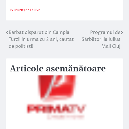
INTERNE/EXTERNE
Barbat disparut din Campia
Programul de
Navigare
Turzii in urma cu 2 ani, cautat
Sărbători la Iulius
în
de politisti!
Mall Cluj
articole
Articole asemănătoare