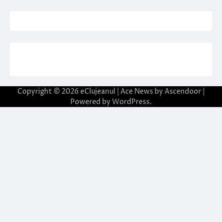
Copyright © 2026
eClujeanul
| Ace News by
Ascendoor
|
Powered by
WordPress
.