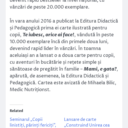
devenit rapid bestseller la nivel național, cu
vânzări de peste 20.000 exemplare.
În vara anului 2016 a publicat la Editura Didactică
și Pedagogică prima ei carte ilustrată pentru
copii,
Te iubesc, orice ai face!
, vândută în peste
10.000 exemplare încă din primele doua luni,
devenind rapid lider în vânzări. În toamna
aceluiași an a lansat o a doua carte pentru copii,
cu aventuri în bucătărie și rețete simple și
sănătoase de pregătit în familie –
Mami, e gata?
,
apărută, de asemenea, la Editura Didactică și
Pedagogică. Cartea este avizată de Mihaela Bilic,
Medic Nutriționst.
Related
Seminarul „Copii
Lansare de carte
linistiți, părinți fericiți”,
„Construind Unirea cea