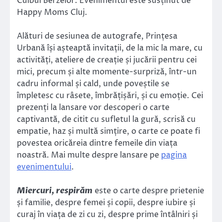
Cuibul Berzelor. Evenimentul este susținut de
Happy Moms Cluj.
Alături de sesiunea de autografe, Prințesa
Urbană își așteaptă invitații, de la mic la mare, cu
activități, ateliere de creație și jucării pentru cei
mici, precum și alte momente-surpriză, într-un
cadru informal și cald, unde poveștile se
împletesc cu râsete, îmbrățișări, și cu emoție. Cei
prezenți la lansare vor descoperi o carte
captivantă, de citit cu sufletul la gură, scrisă cu
empatie, haz și multă simțire, o carte ce poate fi
povestea oricăreia dintre femeile din viața
noastră. Mai multe despre lansare pe
pagina
evenimentului
.
Miercuri, respirăm
este o carte despre prietenie
și familie, despre femei și copii, despre iubire și
curaj în viața de zi cu zi, despre prime întâlniri și