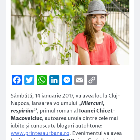
Facebook
Twitter
WhatsApp
LinkedIn
Messenger
Email
Copy
Link
Sâmbătă, 14 ianuarie 2017, va avea loc la Cluj-
Napoca, lansarea volumului „
Miercuri,
respirăm”
, primul roman al
Ioanei Chicet-
Macoveiciuc
, autoarea unuia dintre cele mai
iubite și cunoscute bloguri autohtone:
www.printesaurbana.ro
. Evenimentul va avea