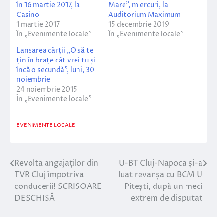
în 16 martie 2017, la
Mare”, miercuri, la
Casino
Auditorium Maximum
1 martie 2017
15 decembrie 2019
În „Evenimente locale”
În „Evenimente locale”
Lansarea cărții „O să te
țin în brațe cât vrei tu și
încă o secundă”, luni, 30
noiembrie
24 noiembrie 2015
În „Evenimente locale”
EVENIMENTE LOCALE
Revolta angajaților din
U-BT Cluj-Napoca și-a
Navigare
TVR Cluj împotriva
luat revanșa cu BCM U
în
conducerii! SCRISOARE
Pitești, după un meci
DESCHISĂ
extrem de disputat
articole