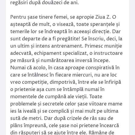
regăsiri după douăzeci de ani.
Pentru șase tinere femei, se apropie Ziua Z. O
așteaptă de mult, o visează, toate speranțele și
temerile lor se îndreaptă în aceeași direcție. Dar
sunt departe de a fi pregătite! Se înscriu, deci, la
un ultim și intens antrenament. Primesc muniție
adecvată, echipament specializat, o instructoare
pe măsură și numărătoarea inversă începe.
Numai că acolo, în casa aproape conspirativă în
care se întâlnesc în fiecare miercuri, nu are loc
vreo competiție, dimpotrivă, între ele se înfiripă
o prietenie așa cum se întâmplă numai în
momentele de cumpănă ale vieții. Toate
problemele și secretele celor șase viitoare mame
ies la iveală și se complică și mai mult pe ultima
sută de metri. Dar după crizele de râs sau de
plâns împreună, cele șase noi prietene încearcă
din răsputeri să se ajute între ele. Rămâne de