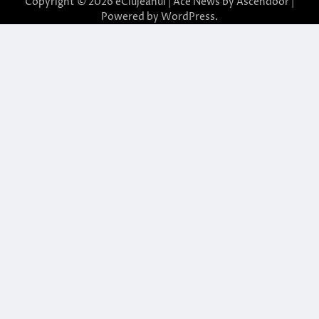
Copyright © 2026
eClujeanul
| Ace News by
Ascendoor
|
Powered by
WordPress
.