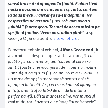
şansă imensă să ajungem în finală. E obiectivul
nostru de când am venit eu aici şi, iată, suntem
la două meciuri distanţă să-l îndeplinim. Ne
respectăm adversarul şi ştiu că vom avea o
„dublă” foarte grea. Tocmai de aceea mizăm pe
sprijinul fanilor. Vrem un stadion plin!”
, a spus
George Ogăraru pentru
site-ul oficial
.
Directorul tehnic al echipei,
Alfons Groenendijk
,
a vorbit si el despre importanta fanilor.
„Şi ca
jucător, şi ca antrenor, am fost omul care s-a
simţit foarte bine înconjurat de tribune arhipline.
Sunt sigur ca aşa va fi şi acum, contra CFR-ului. E
un mare derby şi o mare şansă pentru noi să
ajungem în finală. Ar fi extraordinar să ajungem
în faţa unui trofeu la 50 de ani de la ultima
performanţă. Băieţii muncesc bine, vor munci şi
mai mult, totul pentru a ne îndeplini obiectivele”
.