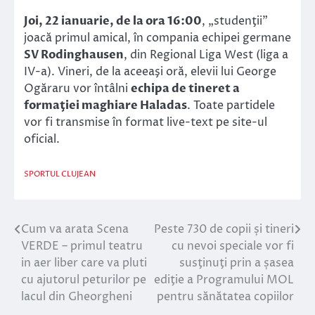
Joi, 22 ianuarie, de la ora 16:00
, „studenţii”
joacă primul amical, în compania echipei germane
SV Rodinghausen
, din Regional Liga West (liga a
IV-a). Vineri, de la aceeaşi oră, elevii lui George
Ogăraru vor întâlni
echipa de tineret a
formaţiei maghiare Haladas
. Toate partidele
vor fi transmise în format live-text pe site-ul
oficial.
SPORTUL CLUJEAN
Cum va arata Scena
Peste 730 de copii și tineri
Navigare
VERDE – primul teatru
cu nevoi speciale vor fi
în
in aer liber care va pluti
susţinuţi prin a șasea
cu ajutorul peturilor pe
ediţie a Programului MOL
articole
lacul din Gheorgheni
pentru sănătatea copiilor