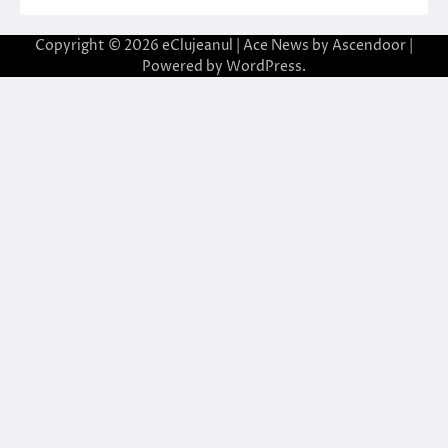
Copyright © 2026
eClujeanul
| Ace News by
Ascendoor
|
Powered by
WordPress
.