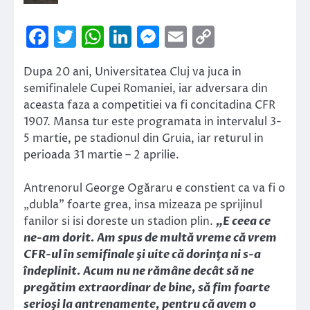
Facebook
Twitter
WhatsApp
LinkedIn
Messenger
Email
Copy
Link
Dupa 20 ani, Universitatea Cluj va juca in
semifinalele Cupei Romaniei, iar adversara din
aceasta faza a competitiei va fi concitadina CFR
1907. Mansa tur este programata in intervalul 3-
5 martie, pe stadionul din Gruia, iar returul in
perioada 31 martie – 2 aprilie.
Antrenorul George Ogăraru e constient ca va fi o
„dubla” foarte grea, insa mizeaza pe sprijinul
fanilor si isi doreste un stadion plin.
„E ceea ce
ne-am dorit. Am spus de multă vreme că vrem
CFR-ul în semifinale şi uite că dorinţa ni s-a
îndeplinit. Acum nu ne rămâne decât să ne
pregătim extraordinar de bine, să fim foarte
serioşi la antrenamente, pentru că avem o