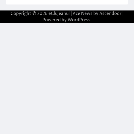
Copyright © 2026
eClujeanul
| Ace News by
Ascendoor
|
Powered by
WordPress
.