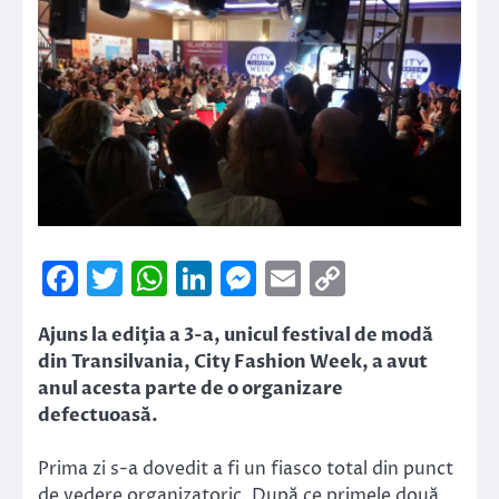
Facebook
Twitter
WhatsApp
LinkedIn
Messenger
Email
Copy
Link
Ajuns la ediţia a 3-a, unicul festival de modă
din Transilvania, City Fashion Week, a avut
anul acesta parte de o organizare
defectuoasă.
Prima zi s-a dovedit a fi un fiasco total din punct
de vedere organizatoric. După ce primele două