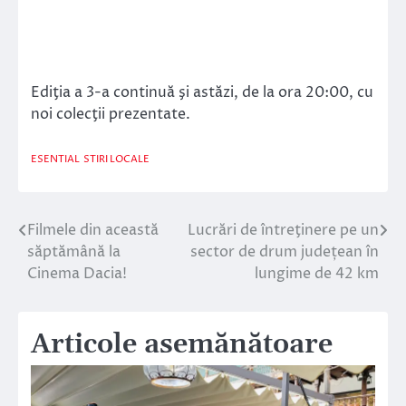
Ediţia a 3-a continuă şi astăzi, de la ora 20:00, cu
noi colecţii prezentate.
ESENTIAL
STIRI LOCALE
Filmele din această
Lucrări de întreţinere pe un
Navigare
săptămână la
sector de drum județean în
în
Cinema Dacia!
lungime de 42 km
articole
Articole asemănătoare