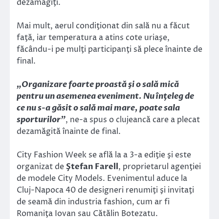
dezamăgiţi.
Mai mult, aerul condiţionat din sală nu a făcut
faţă, iar temperatura a atins cote uriaşe,
făcându-i pe mulţi participanţi să plece înainte de
final.
„Organizare foarte proastă şi o sală mică
pentru un asemenea eveniment. Nu înţeleg de
ce nu s-a găsit o sală mai mare, poate sala
sporturilor”
, ne-a spus o clujeancă care a plecat
dezamăgită înainte de final.
City Fashion Week se află la a 3-a ediţie şi este
organizat de
Ştefan Farell
, proprietarul agenţiei
de modele City Models. Evenimentul aduce la
Cluj-Napoca 40 de designeri renumiţi şi invitaţi
de seamă din industria fashion, cum ar fi
Romaniţa Iovan sau Cătălin Botezatu.