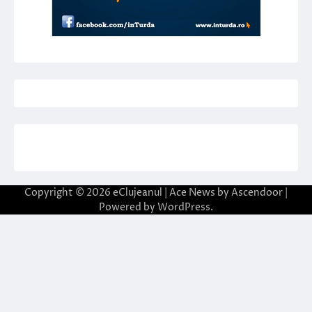
Copyright © 2026
eClujeanul
| Ace News by
Ascendoor
|
Powered by
WordPress
.