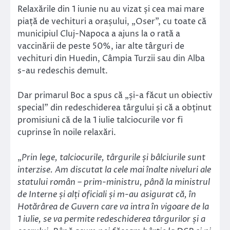
Relaxările din 1 iunie nu au vizat și cea mai mare
piață de vechituri a orașului, „Oser”, cu toate că
municipiul Cluj-Napoca a ajuns la o rată a
vaccinării de peste 50%, iar alte târguri de
vechituri din Huedin, Câmpia Turzii sau din Alba
s-au redeschis demult.
Dar primarul Boc a spus că „și-a făcut un obiectiv
special” din redeschiderea târgului și că a obținut
promisiuni că de la 1 iulie talciocurile vor fi
cuprinse în noile relaxări.
„
Prin lege, talciocurile, târgurile și bâlciurile sunt
interzise. Am discutat la cele mai înalte niveluri ale
statului român – prim-ministru, până la ministrul
de Interne și alți oficiali și m-au asigurat că, în
Hotărârea de Guvern care va intra în vigoare de la
1 iulie, se va permite redeschiderea târgurilor și a