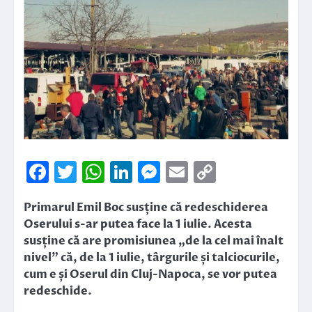
Facebook
Twitter
WhatsApp
LinkedIn
Messenger
Email
Copy
Link
Primarul Emil Boc susține că redeschiderea
Oserului s-ar putea face la 1 iulie. Acesta
susține că are promisiunea „de la cel mai înalt
nivel” că, de la 1 iulie, târgurile și talciocurile,
cum e și Oserul din Cluj-Napoca, se vor putea
redeschide.