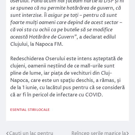
oserului. Până acum noi făceam hârtie la DSP și ni
se spunea că nu permite hotărârea de guvern, că
sunt interzise. Îi asigur pe toți – pentru că sunt
foarte mulți oameni care depind de acest sector –
că voi sta cu ochii ca pe butelie să se modifice
această Hotărâre de Guvern”
, a declarat edilul
Clujului, la Napoca FM.
Redeschiderea Oserului este intens așteptată de
clujeni, oamenii neștiind de ce mall-urile sunt
pline de lume, iar piața de vechituri din Cluj-
Napoca, care este un spaţiu deschis, a rămas, și
de la 1 iunie, cu lacătul pus pentru că se consideră
că ar fi în pericol de infectare cu COVID.
ESENTIAL
STIRI LOCALE
Cauti un lac pentru
Reîncep serile magice la
Navigare