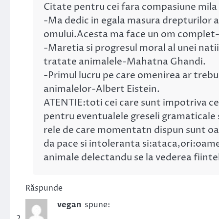
Citate pentru cei fara compasiune mila s
-Ma dedic in egala masura drepturilor a
omului.Acesta ma face un om complet
-Maretia si progresul moral al unei nati
tratate animalele-Mahatna Ghandi.
-Primul lucru pe care omenirea ar trebui 
animalelor-Albert Eistein.
ATENTIE:toti cei care sunt impotriva cel
pentru eventualele greseli gramaticale s
rele de care momentatn dispun sunt oame
da pace si intoleranta si:ataca,ori:oamen
animale delectandu se la vederea fiintel
Răspunde
vegan
spune: