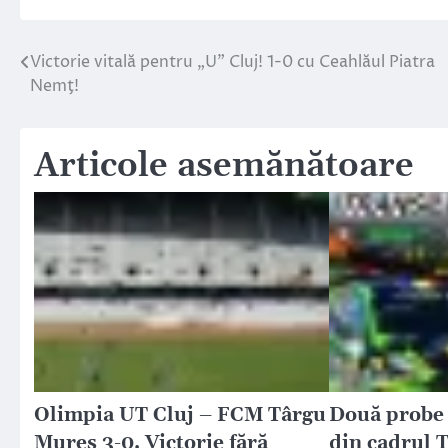
Victorie vitală pentru „U” Cluj! 1-0 cu Ceahlăul Piatra
Navigare
Nemţ!
în
articole
Articole asemănătoare
Olimpia UT Cluj – FCM Târgu
Două probe 
Mureş 3-0. Victorie fără
din cadrul T