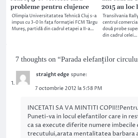
probleme pentru clujence
2015 au loc 
Olimpia Universitatatea Tehnică Cluj s-a
Transilvania Rall
impus cu 3-0 în faţa formaţiei FCM Târgu
centrul comercial
Mureş, partidă din cadrul etapei a II-a…
două probe super
din cadrul celei…
7 thoughts on “
Parada elefanţilor circulu
straight edge
spune:
7 octombrie 2012 la 5:58 PM
INCETATI SA VA MINTITI COPII!!Pentru ca:
Puneti-va in locul elefantilor care in res
ca sa execute diferite numere imbecile d
trecutului,arata mentalitatea barbara 