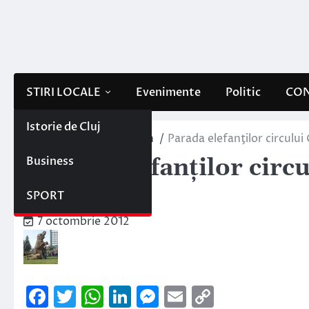
Skip
to
content
STIRI LOCALE
Evenimente
Politic
CON
Istorie de Cluj
Home
Sportul clujean
Parada elefanţilor circului 
Business
Parada elefanţilor circ
copiilor!
SPORT
7 octombrie 2012
Facebook
Twitter
WhatsApp
LinkedIn
Messenger
Email
Copy