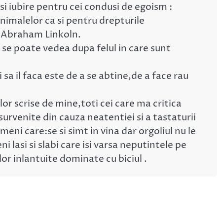
i iubire pentru cei condusi de egoism :
nimalelor ca si pentru drepturile
-Abraham Linkoln.
i se poate vedea dupa felul in care sunt
sa il faca este de a se abtine,de a face rau
or scrise de mine,toti cei care ma critica
urvenite din cauza neatentiei si a tastaturii
ni care:se si simt in vina dar orgoliul nu le
i lasi si slabi care isi varsa neputintele pe
or inlantuite dominate cu biciul .