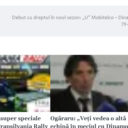
Debut cu dreptul în noul sezon: „U” Mobitelco – Di
79
super speciale
Ogăraru: „Veți vedea o altă
ransilvania Rally
echipă în meciul cu Dinam