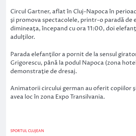
Link
Circul Gartner, aflat în Cluj-Napoca în perioa
şi promova spectacolele, printr-o paradă de el
dimineaţa, începand cu ora 11:00, doi elefanţi a
adulţilor.
Parada elefanţilor a pornit de la sensul girat
Grigorescu, până la podul Napoca (zona hotel
demonstraţie de dresaj.
Animatorii circului german au oferit copiilor şi
avea loc în zona Expo Transilvania.
SPORTUL CLUJEAN