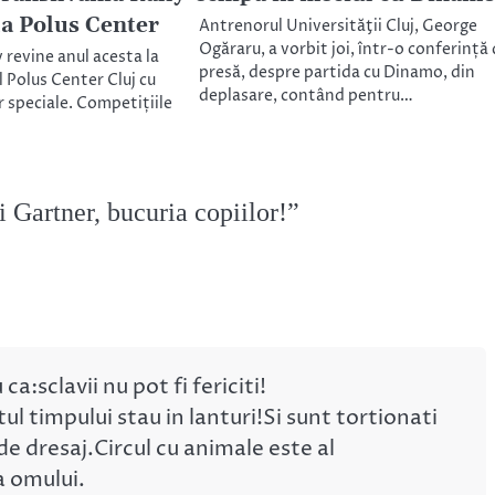
la Polus Center
Antrenorul Universităţii Cluj, George
Ogăraru, a vorbit joi, într-o conferință
y revine anul acesta la
presă, despre partida cu Dinamo, din
 Polus Center Cluj cu
deplasare, contând pentru…
 speciale. Competițiile
i Gartner, bucuria copiilor!
”
sclavii nu pot fi fericiti!
tul timpului stau in lanturi!Si sunt tortionati
e dresaj.Circul cu animale este al
a omului.