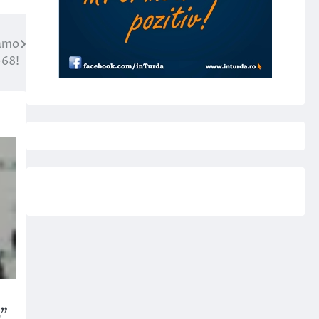
namo
-68!
o”