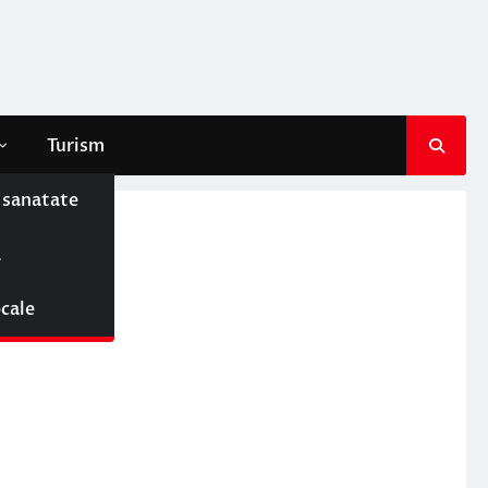
Turism
e sanatate
ă
ocale