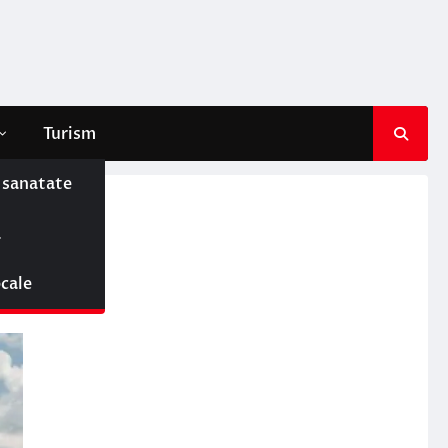
Turism
e sanatate
ă
ocale