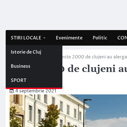
Skip
to
content
STIRI LOCALE
Evenimente
Politic
CON
Istorie de Cluj
Home
Stiri locale
Peste 2000 de clujeni au alerg
Business
Peste 2000 de clujeni a
– FOTO
SPORT
4 septembrie 2021