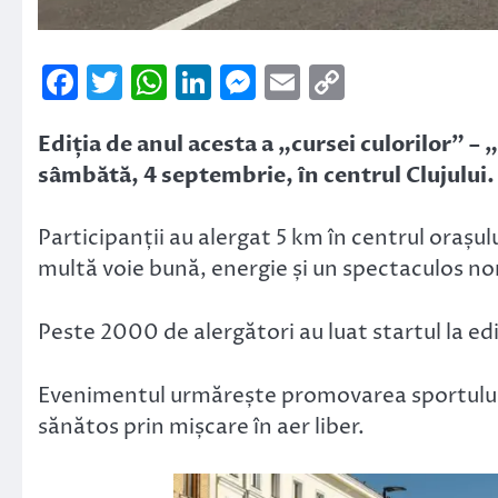
Facebook
Twitter
WhatsApp
LinkedIn
Messenger
Email
Copy
Link
Ediția de anul acesta a „cursei culorilor” –
sâmbătă, 4 septembrie, în centrul Clujului.
Participanții au alergat 5 km în centrul orașului,
multă voie bună, energie și un spectaculos no
Peste 2000 de alergători au luat startul la edi
Evenimentul urmărește promovarea sportului căt
sănătos prin mișcare în aer liber.