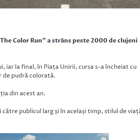
 „The Color Run” a strâns peste 2000 de clujeni
 iar la final, în Piața Unirii, cursa s-a încheiat cu
r de pudră colorată.
ția din acest an.
re publicul larg și în același timp, stilul de viaț