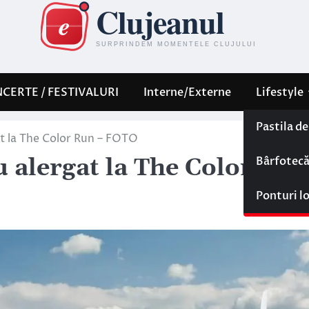
CERTE / FESTIVALURI
Interne/Externe
Lifestyle
Pastila d
at la The Color Run – FOTO
Bârfotec
u alergat la The Color Run
Ponturi l