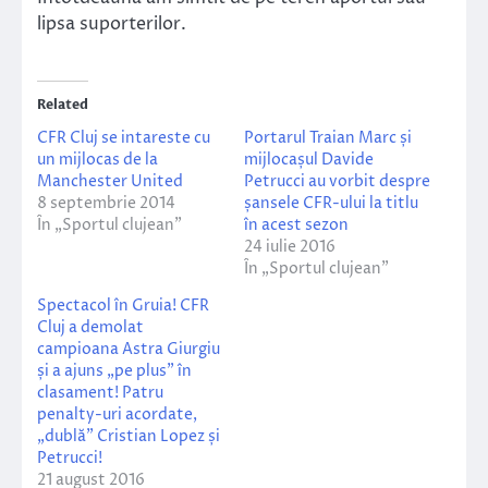
lipsa suporterilor.
Related
CFR Cluj se intareste cu
Portarul Traian Marc și
un mijlocas de la
mijlocașul Davide
Manchester United
Petrucci au vorbit despre
8 septembrie 2014
șansele CFR-ului la titlu
În „Sportul clujean”
în acest sezon
24 iulie 2016
În „Sportul clujean”
Spectacol în Gruia! CFR
Cluj a demolat
campioana Astra Giurgiu
și a ajuns „pe plus” în
clasament! Patru
penalty-uri acordate,
„dublă” Cristian Lopez și
Petrucci!
21 august 2016