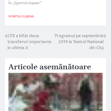
În „Sportul clujean”
SPORTUL CLUJEAN
CFR a bifat doua
Programul pe septembrie
Navigare
transferuri importante
2014 la Teatrul National
în
in ultima zi
din Cluj
articole
Articole asemănătoare