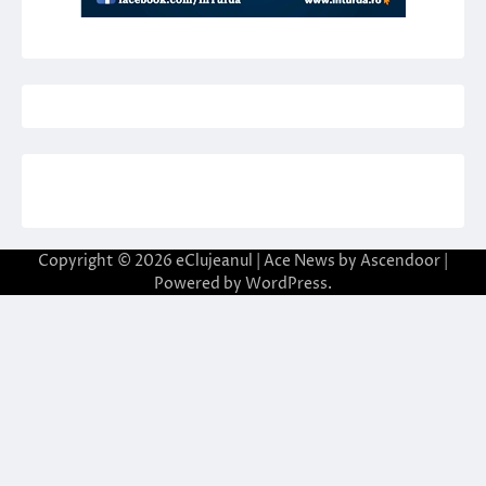
Copyright © 2026
eClujeanul
| Ace News by
Ascendoor
|
Powered by
WordPress
.