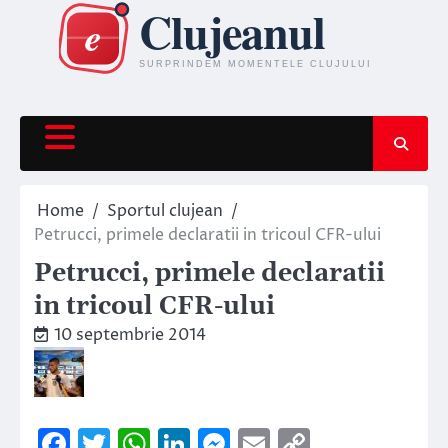
Skip
to
content
Home
Sportul clujean
Petrucci, primele declaratii in tricoul CFR-ului
Petrucci, primele declaratii
in tricoul CFR-ului
10 septembrie 2014
Facebook
Twitter
WhatsApp
LinkedIn
Messenger
Email
Copy