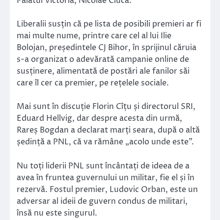
Palatul Victoria, Nicolae Ciucă.
Liberalii susțin că pe lista de posibili premieri ar fi
mai multe nume, printre care cel al lui Ilie
Bolojan, președintele CJ Bihor, în sprijinul căruia
s-a organizat o adevărată campanie online de
susținere, alimentată de postări ale fanilor săi
care îl cer ca premier, pe rețelele sociale.
Mai sunt în discuție Florin Cîțu și directorul SRI,
Eduard Hellvig, dar despre acesta din urmă,
Rareș Bogdan a declarat marți seara, după o altă
ședință a PNL, că va rămâne „acolo unde este”.
Nu toți liderii PNL sunt încântați de ideea de a
avea în fruntea guvernului un militar, fie el și în
rezervă. Fostul premier, Ludovic Orban, este un
adversar al ideii de guvern condus de militari,
însă nu este singurul.