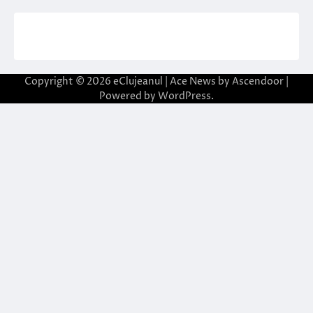
Copyright © 2026
eClujeanul
| Ace News by
Ascendoor
|
Powered by
WordPress
.