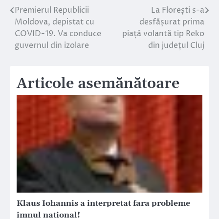
Premierul Republicii
La Florești s-a
Navigare
Moldova, depistat cu
desfășurat prima
în
COVID-19. Va conduce
piață volantă tip Reko
guvernul din izolare
din județul Cluj
articole
Articole asemănătoare
Klaus Iohannis a interpretat fara probleme
imnul national!