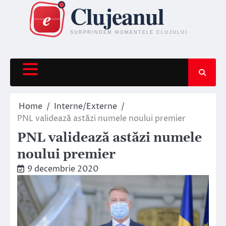
Skip
to
content
Home
Interne/Externe
PNL validează astăzi numele noului premier
PNL validează astăzi numele
noului premier
9 decembrie 2020