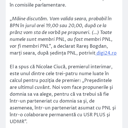
în comisiile parlamentare.
„Mâine discutăm. Vom valida seara, probabil în
BPN în jurul orei 19,00 sau 20,00, după ce la
prânz vom sta de vorbă pe propuneri. (…) Toate
numele sunt membri PNL, au fost membri PNL,
vor fi membri PNL”
, a declarat Rareş Bogdan,
marți seara, după ședința PNL, potrivit
digi24.ro
El a spus că Nicolae Ciucă, premierul interimar,
este unul dintre cele trei-patru nume luate în
calcul pentru poziţia de premier: „Preşedintele
are ultimul cuvânt. Noi vom face propunerile şi
domnia sa va alege, pentru că va trebui să fie
într-un parteneriat cu domnia sa şi, de
asemenea, într-un parteneriat asumat cu PNL şi
într-o colaborare permanentă cu USR PLUS şi
UDMR”.