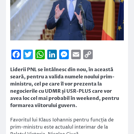
Facebook
Twitter
WhatsApp
LinkedIn
Messenger
Email
Copy
Link
Liderii PNL se întâlnesc din nou, în această
seară, pentru a valida numele noului prim-
ministru, cel pe care îl vor prezenta la
negocierile cu UDMR și USR-PLUS care vor
avea loc cel mai probabil în weekend, pentru
formarea viitorului guvern.
Favoritul lui Klaus Iohannis pentru funcția de
prim-ministru este actualul interimar de la