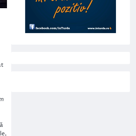
at
um
tă
le,