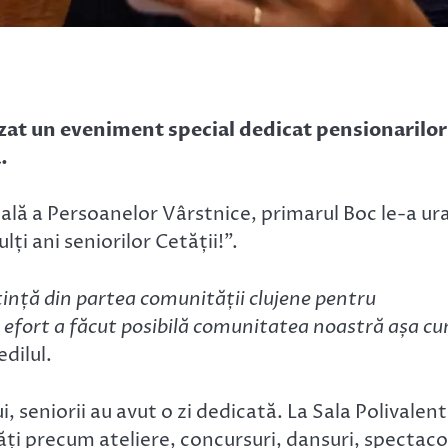
zat un eveniment special dedicat pensionarilor
.
ală a Persoanelor Vârstnice, primarul Boc le-a ur
lți ani seniorilor Cetății!”.
tință din partea comunității clujene pentru
ror efort a făcut posibilă comunitatea noastră așa c
edilul.
ui, seniorii au avut o zi dedicată. La Sala Polivalen
ăți precum ateliere, concursuri, dansuri, spectaco