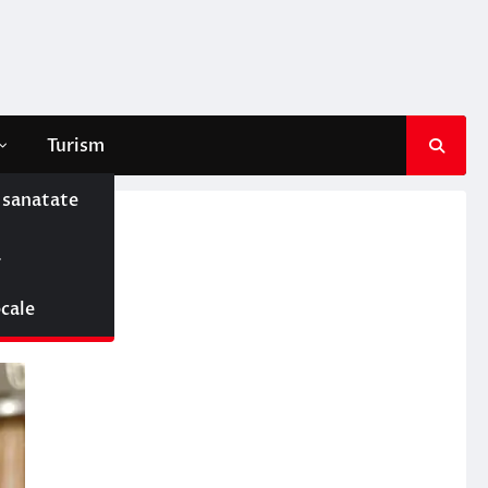
Turism
e sanatate
ă
ocale