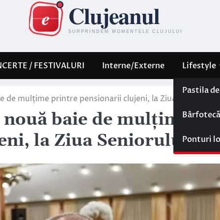
CERTE / FESTIVALURI
Interne/Externe
Lifestyle
Pastila d
e de mulțime printre pensionarii clujeni, la Ziua Seniorului
Bârfotec
o nouă baie de mulțime
eni, la Ziua Seniorului
Ponturi l