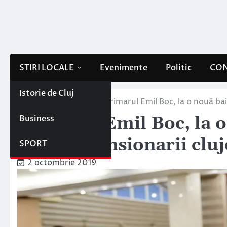
Skip
to
content
STIRI LOCALE
Evenimente
Politic
CON
Istorie de Cluj
Home
Stiri locale
Primarul Emil Boc, la o nouă bai
Business
Primarul Emil Boc, la 
printre pensionarii cluj
SPORT
2 octombrie 2019