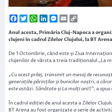
Facebook
Twitter
WhatsApp
LinkedIn
Messenger
Email
Copy
Link
Anul acesta, Primăria Cluj-Napoca a organi
clujeni în cadrul Zilelor Clujului, la BT Arena
De 1 Octombrie, când este și Ziua Internațion
clujenilor de vârsta a treia tradiționalul „La mu
„
Cu acest prilej, transmit un mesaj de recunoș
generațiile părinților și bunicilor noștri, a că
este astăzi. Sănătate și La mulți ani!!”
, a spus 
În cadrul ediției de anul acesta a Zilelor Clujul
BT Arena au fost organizate o serie de activit