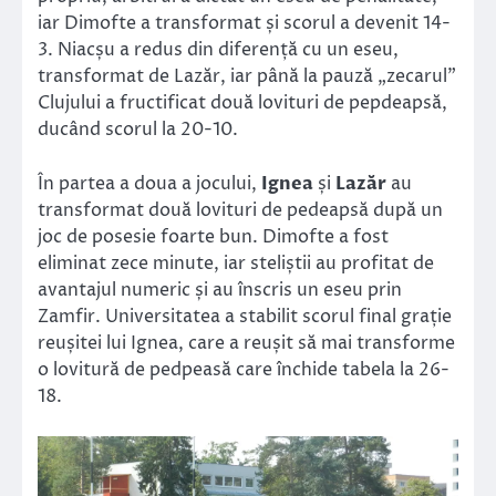
iar Dimofte a transformat și scorul a devenit 14-
3. Niacșu a redus din diferență cu un eseu,
transformat de Lazăr, iar până la pauză „zecarul”
Clujului a fructificat două lovituri de pepdeapsă,
ducând scorul la 20-10.
În partea a doua a jocului,
Ignea
și
Lazăr
au
transformat două lovituri de pedeapsă după un
joc de posesie foarte bun. Dimofte a fost
eliminat zece minute, iar steliștii au profitat de
avantajul numeric și au înscris un eseu prin
Zamfir. Universitatea a stabilit scorul final grație
reușitei lui Ignea, care a reușit să mai transforme
o lovitură de pedpeasă care închide tabela la 26-
18.