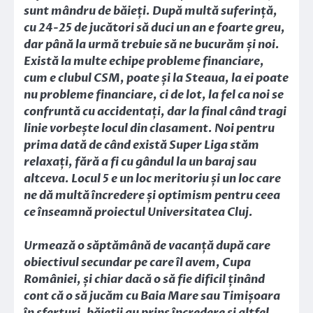
sunt mândru de băieți. După multă suferință,
cu 24-25 de jucători să duci un an e foarte greu,
dar până la urmă trebuie să ne bucurăm și noi.
Există la multe echipe probleme financiare,
cum e clubul CSM, poate și la Steaua, la ei poate
nu probleme financiare, ci de lot, la fel ca noi se
confruntă cu accidentați, dar la final când tragi
linie vorbește locul din clasament. Noi pentru
prima dată de când există Super Liga stăm
relaxați, fără a fi cu gândul la un baraj sau
altceva. Locul 5 e un loc meritoriu și un loc care
ne dă multă încredere și optimism pentru ceea
ce înseamnă proiectul Universitatea Cluj.
Urmează o săptămână de vacanță după care
obiectivul secundar pe care îl avem, Cupa
României, și chiar dacă o să fie dificil ținând
cont că o să jucăm cu Baia Mare sau Timișoara