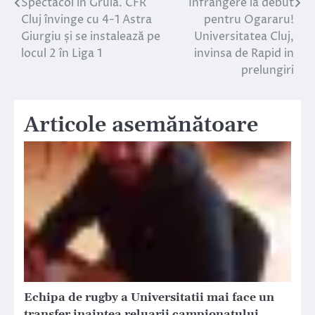
Spectacol în Gruia. CFR
Infrangere la debut
Navigare
Cluj învinge cu 4-1 Astra
pentru Ogararu!
în
Giurgiu și se instalează pe
Universitatea Cluj,
locul 2 în Liga 1
invinsa de Rapid in
articole
prelungiri
Articole asemănătoare
Echipa de rugby a Universitatii mai face un
transfer inaintea reluarii campionatului