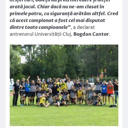
în sferturi, băieții au prins încredere și altfel
arată jocul. Chiar dacă nu ne-am clasat în
primele patru, cu siguranță arătăm altfel. Cred
că acest campionat a fost cel mai disputat
dintre toate campioanele”
, a declarat
antrenorul Universității Cluj,
Bogdan Cantor
.