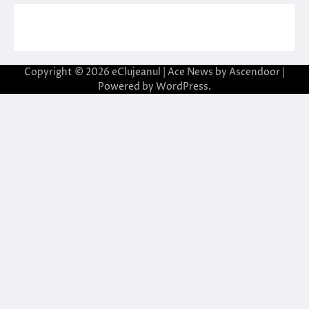
Copyright © 2026
eClujeanul
| Ace News by
Ascendoor
|
Powered by
WordPress
.