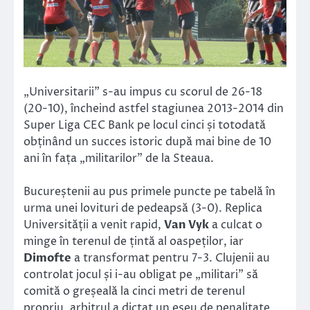
„Universitarii” s-au impus cu scorul de 26-18
(20-10), încheind astfel stagiunea 2013-2014 din
Super Liga CEC Bank pe locul cinci și totodată
obținând un succes istoric după mai bine de 10
ani în fața „militarilor” de la Steaua.
Bucureștenii au pus primele puncte pe tabelă în
urma unei lovituri de pedeapsă (3-0). Replica
Universității a venit rapid,
Van Vyk
a culcat o
minge în terenul de țintă al oaspeților, iar
Dimofte
a transformat pentru 7-3. Clujenii au
controlat jocul și i-au obligat pe „militari” să
comită o greșeală la cinci metri de terenul
propriu, arbitrul a dictat un eseu de penalitate,