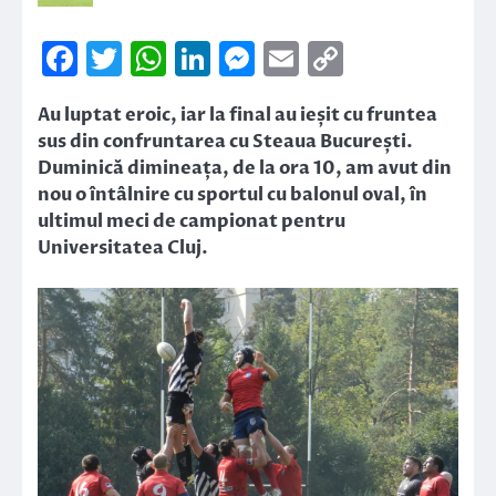
Facebook
Twitter
WhatsApp
LinkedIn
Messenger
Email
Copy
Link
Au luptat eroic, iar la final au ieșit cu fruntea
sus din confruntarea cu Steaua București.
Duminică dimineața, de la ora 10, am avut din
nou o întâlnire cu sportul cu balonul oval, în
ultimul meci de campionat pentru
Universitatea Cluj.