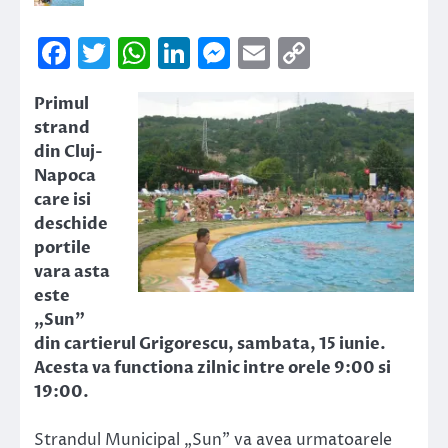
Facebook
Twitter
WhatsApp
LinkedIn
Messenger
Email
Copy
Link
Primul
strand
din Cluj-
Napoca
care isi
deschide
portile
vara asta
este
„Sun”
din cartierul Grigorescu, sambata, 15 iunie.
Acesta va functiona zilnic intre orele 9:00 si
19:00.
Strandul Municipal „Sun” va avea urmatoarele