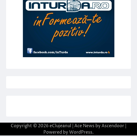
Copyright © 2026
eClujeanul
| Ace News by
Ascendoor
|
Powered by
WordPress
.