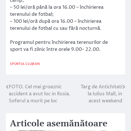
câmp;
– 50 lei/oră până la ora 16.00 – închirierea
terenului de fotbal;
– 100 lei/oră după ora 16.00 – închirierea
terenului de fotbal cu sau fără nocturnă.
Programul pentru închirierea terenurilor de
sport va fi zilnic între orele 9.00- 22.00.
SPORTUL CLUJEAN
FOTO. Cel mai groaznic
Targ de Antichitati
Navigare
accident a avut loc in Rusia.
la Iulius Mall, in
în
Soferul a murit pe loc
acest weekend
articole
Articole asemănătoare