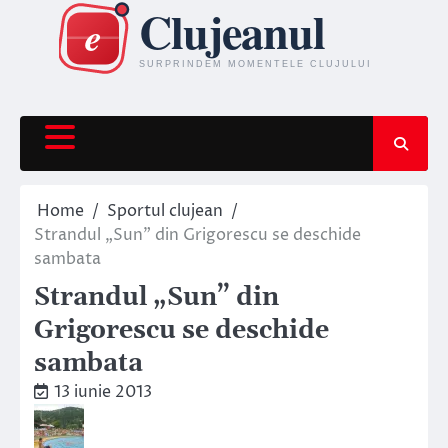
Skip
to
content
Home
Sportul clujean
Strandul „Sun” din Grigorescu se deschide
sambata
Strandul „Sun” din
Grigorescu se deschide
sambata
13 iunie 2013