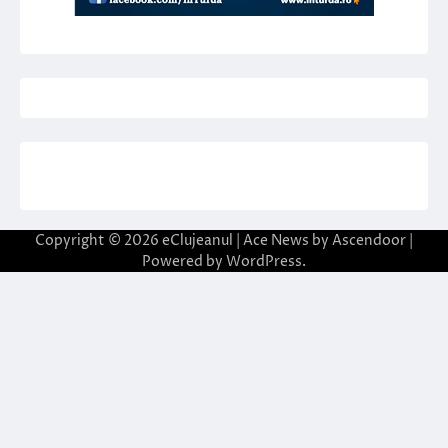
Copyright © 2026
eClujeanul
| Ace News by
Ascendoor
|
Powered by
WordPress
.