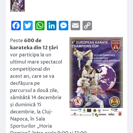
Facebook
Twitter
WhatsApp
LinkedIn
Messenger
Email
Copy
Link
Peste
600 de
karateka din 12 țări
vor participa la un
ultimul mare spectacol
competițional din
acest an, care se va
desfășura pe
parcursul a două zile,
sâmbătă 14 decembrie
și duminică 15
decembrie, la Cluj-
Napoca, în Sala
Sporturilor „Horia