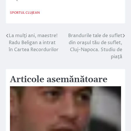
SPORTUL CLUJEAN
La mulţi ani, maestre!
Brandurile tale de suflet
Navigare
Radu Beligan a intrat
din oraşul tău de suflet,
în
în Cartea Recordurilor
Cluj-Napoca. Studiu de
piaţă
articole
Articole asemănătoare