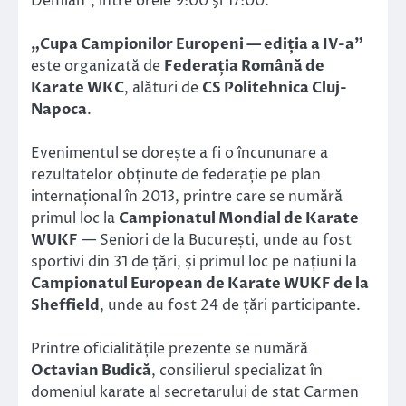
Demian”, între orele 9:00 şi 17:00.
„Cupa Campionilor Europeni — ediția a IV-a”
este organizată de
Federația Română de
Karate WKC
, alături de
CS Politehnica Cluj-
Napoca
.
Evenimentul se dorește a fi o încununare a
rezultatelor obținute de federație pe plan
internațional în 2013, printre care se numără
primul loc la
Campionatul Mondial de Karate
WUKF
— Seniori de la București, unde au fost
sportivi din 31 de țări, și primul loc pe națiuni la
Campionatul European de Karate WUKF de la
Sheffield
, unde au fost 24 de țări participante.
Printre oficialitățile prezente se numără
Octavian Budică
, consilierul specializat în
domeniul karate al secretarului de stat Carmen