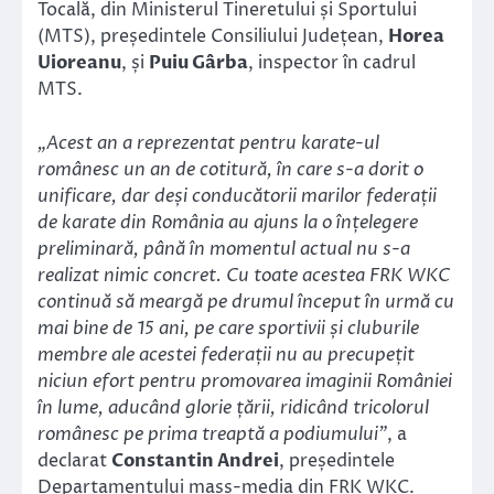
Tocală, din Ministerul Tineretului și Sportului
(MTS), președintele Consiliului Județean,
Horea
Uioreanu
, și
Puiu Gârba
, inspector în cadrul
MTS.
„Acest an a reprezentat pentru karate-ul
românesc un an de cotitură, în care s-a dorit o
unificare, dar deși conducătorii marilor federații
de karate din România au ajuns la o înțelegere
preliminară, până în momentul actual nu s-a
realizat nimic concret. Cu toate acestea FRK WKC
continuă să meargă pe drumul început în urmă cu
mai bine de 15 ani, pe care sportivii și cluburile
membre ale acestei federații nu au precupețit
niciun efort pentru promovarea imaginii României
în lume, aducând glorie țării, ridicând tricolorul
românesc pe prima treaptă a podiumului”
, a
declarat
Constantin Andrei
, președintele
Departamentului mass-media din FRK WKC.