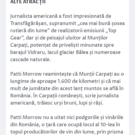
ALTE ATRACȚII
Jurnalista americană a fost impresionată de
Transfăgărășan, supranumit „cea mai bună șosea
rutieră din lume” de realizatorii emisiunii „Top
Gear”, dar și de peisajul uluitor al Munților
Carpați, potențat de priveliști minunate spre
barajul Vidraru, lacul glaciar Bâlea și numeroase
cascade naturale.
Patti Morrow reamintește că Munții Carpați au o
lungime de aproape 1.600 de kilometri și că mai
mult de jumătate din acest lanț muntos se află în
România. În Carpații românești, scrie jurnalista
americană, trăiesc urși bruni, lupi și râși.
Patti Morrow nu a uitat nici podgoriile și vinăriile
din România, o țară care ocupă locul al 10-lea în
topul producătorilor de vin din lume, prin prisma