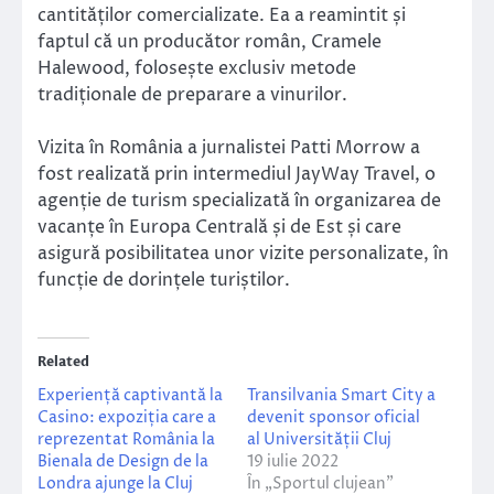
cantităților comercializate. Ea a reamintit și
faptul că un producător român, Cramele
Halewood, folosește exclusiv metode
tradiționale de preparare a vinurilor.
Vizita în România a jurnalistei Patti Morrow a
fost realizată prin intermediul JayWay Travel, o
agenție de turism specializată în organizarea de
vacanțe în Europa Centrală și de Est și care
asigură posibilitatea unor vizite personalizate, în
funcție de dorințele turiștilor.
Related
Experiență captivantă la
Transilvania Smart City a
Casino: expoziția care a
devenit sponsor oficial
reprezentat România la
al Universității Cluj
Bienala de Design de la
19 iulie 2022
Londra ajunge la Cluj
În „Sportul clujean”