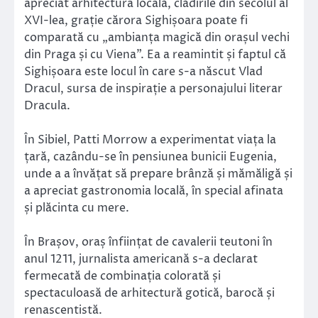
apreciat arhitectura locală, clădirile din secolul al
XVI-lea, grație cărora Sighișoara poate fi
comparată cu „ambianța magică din orașul vechi
din Praga și cu Viena”. Ea a reamintit și faptul că
Sighișoara este locul în care s-a născut Vlad
Dracul, sursa de inspirație a personajului literar
Dracula.
În Sibiel, Patti Morrow a experimentat viața la
țară, cazându-se în pensiunea bunicii Eugenia,
unde a a învățat să prepare brânză și mămăligă și
a apreciat gastronomia locală, în special afinata
și plăcinta cu mere.
În Brașov, oraș înființat de cavalerii teutoni în
anul 1211, jurnalista americană s-a declarat
fermecată de combinația colorată și
spectaculoasă de arhitectură gotică, barocă și
renascentistă.