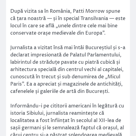
După vizita sa în România, Patti Morrow spune
că țara noastră — și în special Transilvania — este
locul în care se află „unele dintre cele mai bine
conservate orașe medievale din Europa”.
Jurnalista a vizitat însă mai întâi Bucureștiul și s-a
declarat impresionată de Palatul Parlamentului,
labirintul de străduțe pavate cu piatră cubică și
arhitectura specială din centrul vechi al capitalei,
cunoscută în trecut și sub denumirea de „Micul
Paris”. Ea a apreciat și magazinele de antichități,
cafenelele și galeriile de artă din București.
Informându-i pe cititorii americani în legătură cu
istoria Sibiului, jurnalista reamintește că
localitatea a fost înființat în secolul al XII-lea de
sașii germani și le semnalează faptul că orașul, al
cărui centru și-a păstrat splendoarea medievală,