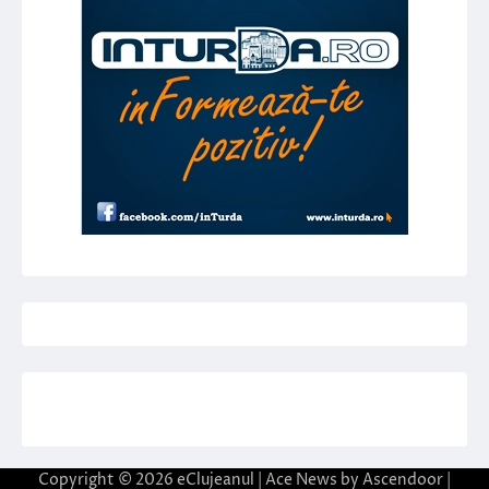
Copyright © 2026
eClujeanul
| Ace News by
Ascendoor
|