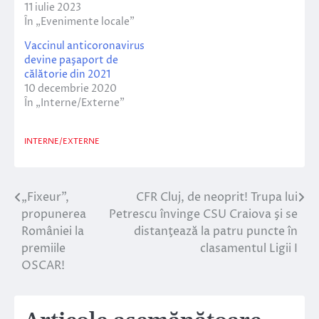
11 iulie 2023
În „Evenimente locale”
Vaccinul anticoronavirus
devine paşaport de
călătorie din 2021
10 decembrie 2020
În „Interne/Externe”
INTERNE/EXTERNE
„Fixeur”,
CFR Cluj, de neoprit! Trupa lui
Navigare
propunerea
Petrescu învinge CSU Craiova şi se
în
României la
distanţează la patru puncte în
premiile
clasamentul Ligii I
articole
OSCAR!