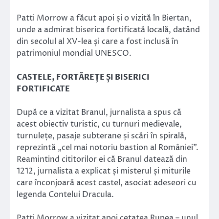
Patti Morrow a făcut apoi și o vizită în Biertan,
unde a admirat biserica fortificată locală, datând
din secolul al XV-lea și care a fost inclusă în
patrimoniul mondial UNESCO.
CASTELE, FORTĂREȚE ȘI BISERICI
FORTIFICATE
După ce a vizitat Branul, jurnalista a spus că
acest obiectiv turistic, cu turnuri medievale,
turnulețe, pasaje subterane și scări în spirală,
reprezintă „cel mai notoriu bastion al României”.
Reamintind cititorilor ei că Branul datează din
1212, jurnalista a explicat și misterul și miturile
care înconjoară acest castel, asociat adeseori cu
legenda Contelui Dracula.
Patti Morrow a vizitat apoi cetatea Rupea – unul