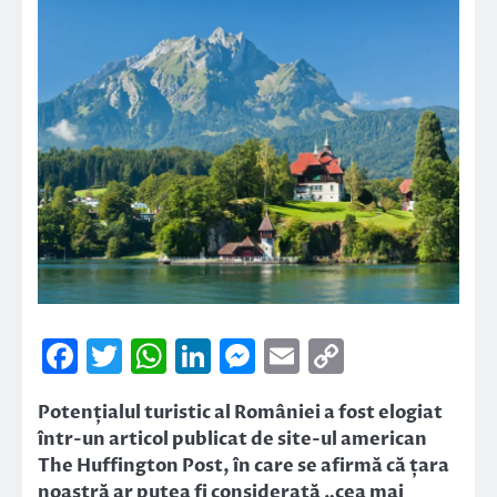
Facebook
Twitter
WhatsApp
LinkedIn
Messenger
Email
Copy
Link
Potențialul turistic al României a fost elogiat
într-un articol publicat de site-ul american
The Huffington Post, în care se afirmă că țara
noastră ar putea fi considerată „cea mai