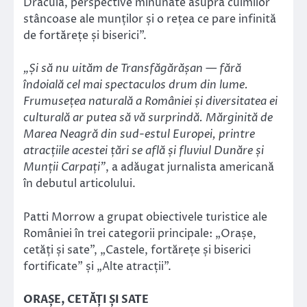
Dracula, perspective minunate asupra culmilor
stâncoase ale munților și o rețea ce pare infinită
de fortărețe și biserici”.
„Și să nu uităm de Transfăgărășan — fără
îndoială cel mai spectaculos drum din lume.
Frumusețea naturală a României și diversitatea ei
culturală ar putea să vă surprindă. Mărginită de
Marea Neagră din sud-estul Europei, printre
atracțiile acestei țări se află și fluviul Dunăre și
Munții Carpați”
, a adăugat jurnalista americană
în debutul articolului.
Patti Morrow a grupat obiectivele turistice ale
României în trei categorii principale: „Orașe,
cetăți și sate”, „Castele, fortărețe și biserici
fortificate” și „Alte atracții”.
ORAȘE, CETĂȚI ȘI SATE