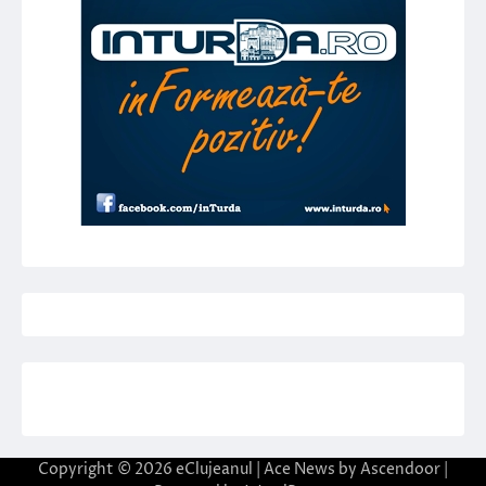
Copyright © 2026
eClujeanul
| Ace News by
Ascendoor
|