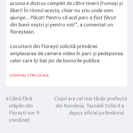
acuma e distrus complet de către tinerii frumoși și
liberi! În ritmul acesta, chiar nu știu unde vom
ajunge… Păcat! Pentru că acel parc a fost făcut
din banii noștri și pentru noi!”
, a comentat un
floreștean.
Locuitorii din Florești solicită primăriei
amplasarea de camere video în parc și pedepsirea
celor care își bat joc de bunurile publice.
ESENTIAL
STIRI LOCALE
Câinii fără
Clujul are cel mai tânăr prefect
Navigare
stăpân din
din România. Tasnádi Szilárd a
în
Florești vor fi
depus oficial jurământul
sterilizați
articole