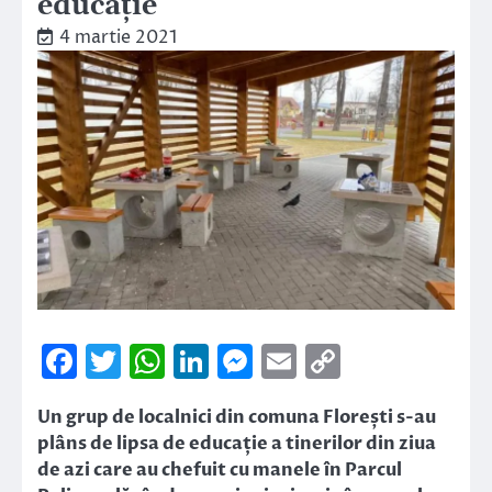
educație
4 martie 2021
Facebook
Twitter
WhatsApp
LinkedIn
Messenger
Email
Copy
Link
Un grup de localnici din comuna Florești s-au
plâns de lipsa de educație a tinerilor din ziua
de azi care au chefuit cu manele în Parcul