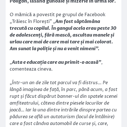
Poligon, lăsând gunoaie și mizerie în urma lor.
O mămică a povestit pe grupul de Facebook
„Trăiesc în Florești” „
Am fost săptămâna
trecută cu copilul. În gangul acela erau peste 30
de adolescenți, fără mască, ascultau manele și
urlau care mai de care mai tare și mai colorat.
Am sunat la poliție și nu a venit nimeni”.
„
Asta e educația care au primit-o acasă”
,
comenteaza cineva.
„
Într-un an de zile tot parcul va fi distrus… Pe
lângă imaginea de față, în parc, până acum, a fost
rupt și făcut dispărut banner-ul din spatele scenei
amfiteatrului, câteva dintre piesele locurilor de
joacă… Iar la una dintre intrările dinspre partea cu
pădurea se află un autoturism (locul de întâlnire)
care a fost cândva automobil de curse și, care,